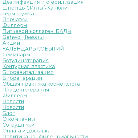
Дезинфекция и стерилизация
Шприцы \ Иглы \ Канюли
Термосумка
Перчатки
Филлеры
Питьевой коллаген. БАДы
Gehwol (Геволь)
Акции
КАЛЕНДАРЬ СОБЫТИЙ
Семинары
Ботулинотерапия
Контурная пластика
Биоревитализация
Биорепарация
Общая практика косметолога
Плацентотерапия
Филлеры
Новости
Новости
Блог
О компании
Сотрудники
Оплата и доставка
Политика конфиденциальности