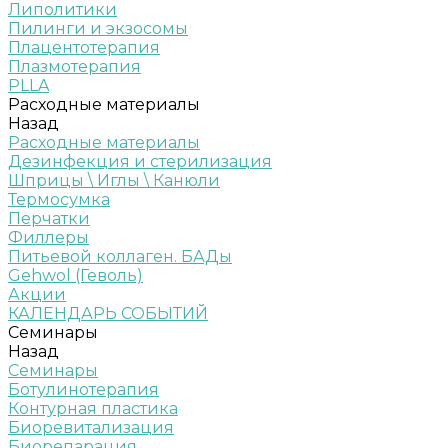
Липолитики
Пилинги и экзосомы
Плацентотерапия
Плазмотерапия
PLLA
Расходные материалы
Назад
Расходные материалы
Дезинфекция и стерилизация
Шприцы \ Иглы \ Канюли
Термосумка
Перчатки
Филлеры
Питьевой коллаген. БАДы
Gehwol (Геволь)
Акции
КАЛЕНДАРЬ СОБЫТИЙ
Семинары
Назад
Семинары
Ботулинотерапия
Контурная пластика
Биоревитализация
Биорепарация