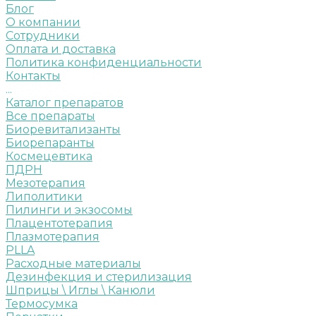
Блог
О компании
Сотрудники
Оплата и доставка
Политика конфиденциальности
Контакты
...
Каталог препаратов
Все препараты
Биоревитализанты
Биорепаранты
Космецевтика
ПДРН
Мезотерапия
Липолитики
Пилинги и экзосомы
Плацентотерапия
Плазмотерапия
PLLA
Расходные материалы
Дезинфекция и стерилизация
Шприцы \ Иглы \ Канюли
Термосумка