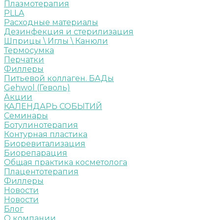
Плазмотерапия
PLLA
Расходные материалы
Дезинфекция и стерилизация
Шприцы \ Иглы \ Канюли
Термосумка
Перчатки
Филлеры
Питьевой коллаген. БАДы
Gehwol (Геволь)
Акции
КАЛЕНДАРЬ СОБЫТИЙ
Семинары
Ботулинотерапия
Контурная пластика
Биоревитализация
Биорепарация
Общая практика косметолога
Плацентотерапия
Филлеры
Новости
Новости
Блог
О компании