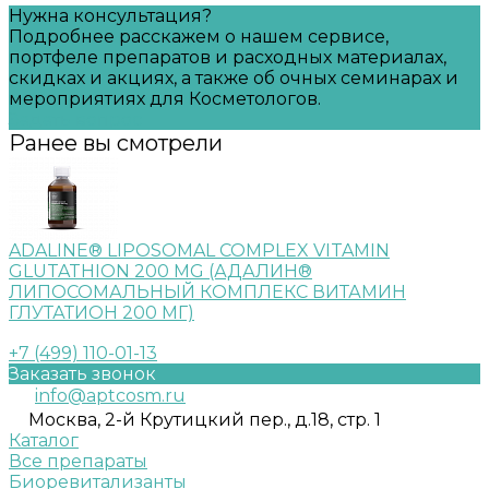
Нужна консультация?
Подробнее расскажем о нашем сервисе,
портфеле препаратов и расходных материалах,
скидках и акциях, а также об очных семинарах и
мероприятиях для Косметологов.
Задать вопрос
Ранее вы смотрели
ADALINE® LIPOSOMAL COMPLEX VITAMIN
GLUTATHION 200 MG (АДАЛИН®
ЛИПОСОМАЛЬНЫЙ КОМПЛЕКС ВИТАМИН
ГЛУТАТИОН 200 МГ)
+7 (499) 110-01-13
Заказать звонок
info@aptcosm.ru
Москва, 2-й Крутицкий пер., д.18, стр. 1
Каталог
Все препараты
Биоревитализанты