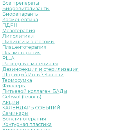
Все препараты
Биоревитализанты
Биорепаранты
Космецевтика
ПДРН
Мезотерапия
Липолитики
Пилинги и экзосомы
Плацентотерапия
Плазмотерапия
PLLA
Расходные материалы
Дезинфекция и стерилизация
Шприцы \ Иглы \ Канюли
Термосумка
Филлеры
Питьевой коллаген. БАДы
Gehwol (Геволь)
Акции
КАЛЕНДАРЬ СОБЫТИЙ
Семинары
Ботулинотерапия
Контурная пластика
Биоревитализация