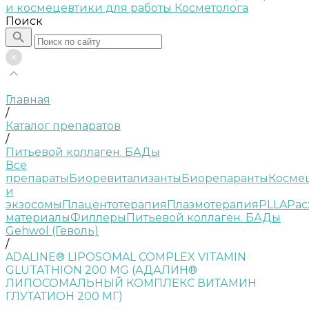
Поиск
Главная
/
Каталог препаратов
/
Питьевой коллаген. БАДы
Все
препараты
Биоревитализанты
Биорепаранты
Косме
и
экзосомы
Плацентотерапия
Плазмотерапия
PLLA
Рас
материалы
Филлеры
Питьевой коллаген. БАДы
Gehwol (Геволь)
/
ADALINE® LIPOSOMAL COMPLEX VITAMIN
GLUTATHION 200 MG (АДАЛИН®
ЛИПОСОМАЛЬНЫЙ КОМПЛЕКС ВИТАМИН
ГЛУТАТИОН 200 МГ)