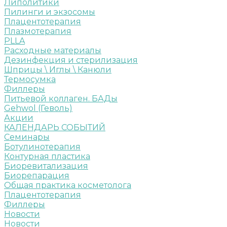
Липолитики
Пилинги и экзосомы
Плацентотерапия
Плазмотерапия
PLLA
Расходные материалы
Дезинфекция и стерилизация
Шприцы \ Иглы \ Канюли
Термосумка
Филлеры
Питьевой коллаген. БАДы
Gehwol (Геволь)
Акции
КАЛЕНДАРЬ СОБЫТИЙ
Семинары
Ботулинотерапия
Контурная пластика
Биоревитализация
Биорепарация
Общая практика косметолога
Плацентотерапия
Филлеры
Новости
Новости