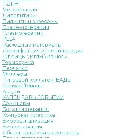
ПДРН
Мезотерапия
Липолитики
Пилинги и экзосомы
Плацентотерапия
Плазмотерапия
PLLA
Расходные материалы
Дезинфекция и стерилизация
Шприцы \ Иглы \ Канюли
Термосумка
Перчатки
Филлеры
Питьевой коллаген. БАДы
Gehwol (Геволь)
Акции
КАЛЕНДАРЬ СОБЫТИЙ
Семинары
Ботулинотерапия
Контурная пластика
Биоревитализация
Биорепарация
Общая практика косметолога