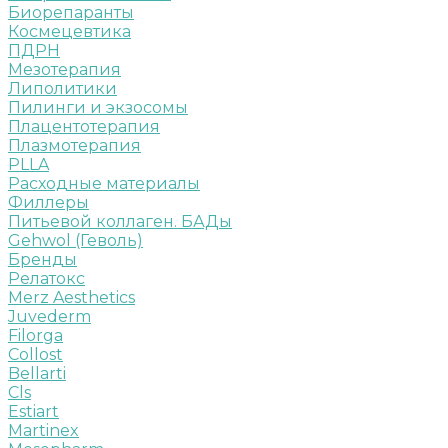
Биорепаранты
Космецевтика
ПДРН
Мезотерапия
Липолитики
Пилинги и экзосомы
Плацентотерапия
Плазмотерапия
PLLA
Расходные материалы
Филлеры
Питьевой коллаген. БАДы
Gehwol (Геволь)
Бренды
Релатокс
Merz Aesthetics
Juvederm
Filorga
Collost
Bellarti
Cls
Estiart
Martinex