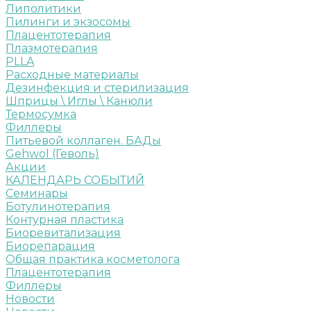
Липолитики
Пилинги и экзосомы
Плацентотерапия
Плазмотерапия
PLLA
Расходные материалы
Дезинфекция и стерилизация
Шприцы \ Иглы \ Канюли
Термосумка
Филлеры
Питьевой коллаген. БАДы
Gehwol (Геволь)
Акции
КАЛЕНДАРЬ СОБЫТИЙ
Семинары
Ботулинотерапия
Контурная пластика
Биоревитализация
Биорепарация
Общая практика косметолога
Плацентотерапия
Филлеры
Новости