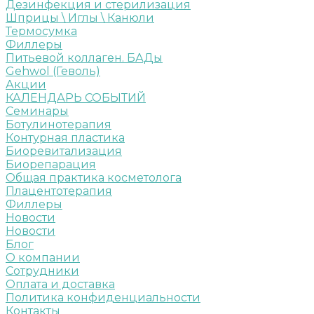
Дезинфекция и стерилизация
Шприцы \ Иглы \ Канюли
Термосумка
Филлеры
Питьевой коллаген. БАДы
Gehwol (Геволь)
Акции
КАЛЕНДАРЬ СОБЫТИЙ
Семинары
Ботулинотерапия
Контурная пластика
Биоревитализация
Биорепарация
Общая практика косметолога
Плацентотерапия
Филлеры
Новости
Новости
Блог
О компании
Сотрудники
Оплата и доставка
Политика конфиденциальности
Контакты