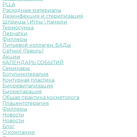
PLLA
Расходные материалы
Дезинфекция и стерилизация
Шприцы \ Иглы \ Канюли
Термосумка
Перчатки
Филлеры
Питьевой коллаген. БАДы
Gehwol (Геволь)
Акции
КАЛЕНДАРЬ СОБЫТИЙ
Семинары
Ботулинотерапия
Контурная пластика
Биоревитализация
Биорепарация
Общая практика косметолога
Плацентотерапия
Филлеры
Новости
Новости
Блог
О компании