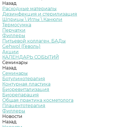
Назад
Расходные материалы
Дезинфекция и стерилизация
Шприцы \ Иглы \ Канюли
Термосумка
Перчатки
Филлеры
Питьевой коллаген. БАДы
Gehwol (Геволь)
Акции
КАЛЕНДАРЬ СОБЫТИЙ
Семинары
Назад
Семинары
Ботулинотерапия
Контурная пластика
Биоревитализация
Биорепарация
Общая практика косметолога
Плацентотерапия
Филлеры
Новости
Назад