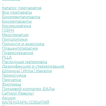
...
Каталог препаратов
Все препараты
Биоревитализанты
Биорепаранты
Космецевтика
ПДРН
Мезотерапия
Липолитики
Пилинги и экзосомы
Плацентотерапия
Плазмотерапия
PLLA
Расходные материалы
Дезинфекция и стерилизация
Шприцы \ Иглы \ Канюли
Термосумка
Перчатки
Филлеры
Питьевой коллаген. БАДы
Gehwol (Геволь)
Акции
КАЛЕНДАРЬ СОБЫТИЙ