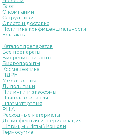
Новости
Блог
О компании
Сотрудники
Оплата и доставка
Политика конфиденциальности
Контакты
...
Каталог препаратов
Все препараты
Биоревитализанты
Биорепаранты
Космецевтика
ПДРН
Мезотерапия
Липолитики
Пилинги и экзосомы
Плацентотерапия
Плазмотерапия
PLLA
Расходные материалы
Дезинфекция и стерилизация
Шприцы \ Иглы \ Канюли
Термосумка