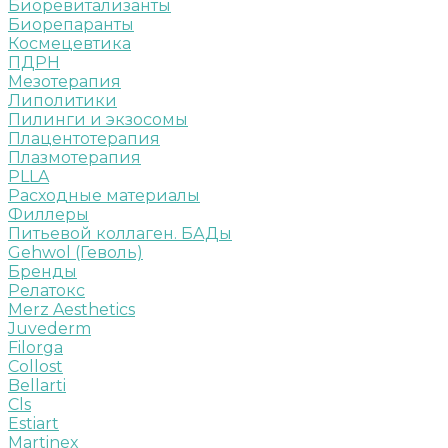
Биоревитализанты
Биорепаранты
Космецевтика
ПДРН
Мезотерапия
Липолитики
Пилинги и экзосомы
Плацентотерапия
Плазмотерапия
PLLA
Расходные материалы
Филлеры
Питьевой коллаген. БАДы
Gehwol (Геволь)
Бренды
Релатокс
Merz Aesthetics
Juvederm
Filorga
Collost
Bellarti
Cls
Estiart
Martinex