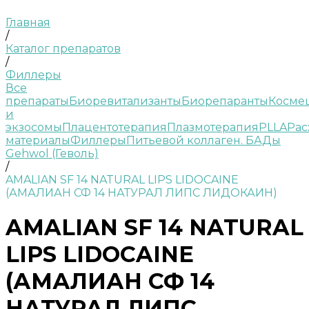
Главная
/
Каталог препаратов
/
Филлеры
Все
препараты
Биоревитализанты
Биорепаранты
Косме
и
экзосомы
Плацентотерапия
Плазмотерапия
PLLA
Рас
материалы
Филлеры
Питьевой коллаген. БАДы
Gehwol (Геволь)
/
AMALIAN SF 14 NATURAL LIPS LIDOCAINE
(АМАЛИАН СФ 14 НАТУРАЛ ЛИПС ЛИДОКАИН)
AMALIAN SF 14 NATURAL
LIPS LIDOCAINE
(АМАЛИАН СФ 14
НАТУРАЛ ЛИПС