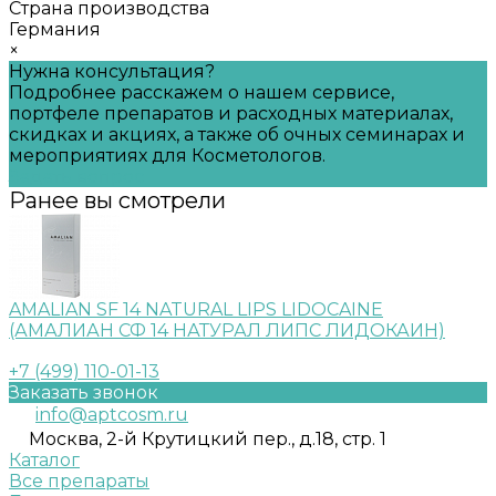
Страна производства
Германия
×
Нужна консультация?
Подробнее расскажем о нашем сервисе,
портфеле препаратов и расходных материалах,
скидках и акциях, а также об очных семинарах и
мероприятиях для Косметологов.
Задать вопрос
Ранее вы смотрели
AMALIAN SF 14 NATURAL LIPS LIDOCAINE
(АМАЛИАН СФ 14 НАТУРАЛ ЛИПС ЛИДОКАИН)
+7 (499) 110-01-13
Заказать звонок
info@aptcosm.ru
Москва, 2-й Крутицкий пер., д.18, стр. 1
Каталог
Все препараты