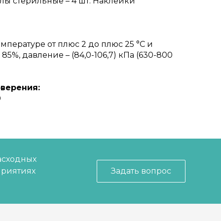
Иглы стерильные – 4 шт. Наклейки
мпературе от плюс 2 до плюс 25 °С и
5%, давление – (84,0-106,7) кПа (630-800
верения:
0
асходных
приятиях
Задать вопрос