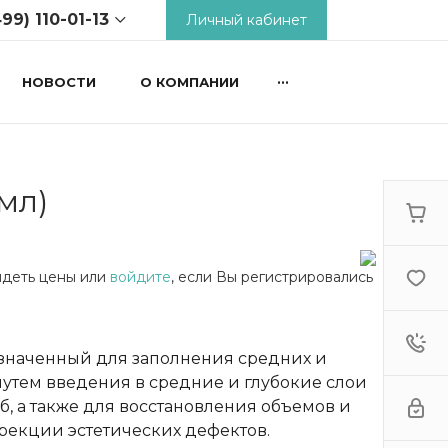
99) 110-01-13
Личный кабинет
...
НОВОСТИ
О КОМПАНИИ
) 110-01-13
 2-й
й пер., д.18,
ьник -
9:00 - 18:00
мл)
tcosm.ru
видеть цены или
войдите
, если Вы регистрировались
значенный для заполнения средних и
утем введения в средние и глубокие слои
б, а также для восстановления объемов и
рекции эстетических дефектов.