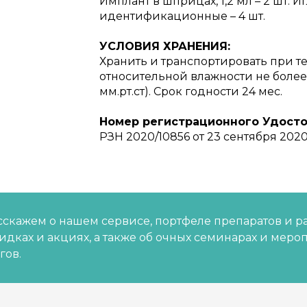
Имплант в шприцах, 1,2 мл – 2 шт. 
идентификационные – 4 шт.
УСЛОВИЯ ХРАНЕНИЯ:
Хранить и транспортировать при те
относительной влажности не более 8
мм.рт.ст). Срок годности 24 мес.
Номер регистрационного Удосто
РЗН 2020/10856 от 23 сентября 202
скажем о нашем сервисе, портфеле препаратов и р
кидках и акциях, а также об очных семинарах и меро
гов.