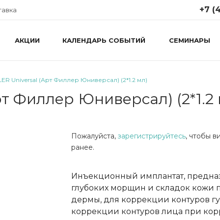
+7 (4
тавка
АКЦИИ
КАЛЕНДАРЬ СОБЫТИЙ
СЕМИНАРЫ
+7 (499
Москва,
Крутицки
стр. 1
LER Universal (Арт Филлер Юниверсал) (2*1.2 мл)
Понедел
пятница 
рт Филлер Юниверсал) (2*1.2 
info@ap
Пожалуйста,
зарегистрируйтесь
, чтобы 
ранее.
Инъекционный имплантат, предна
глубоких морщин и складок кожи п
дермы, для коррекции контуров гу
коррекции контуров лица при кор