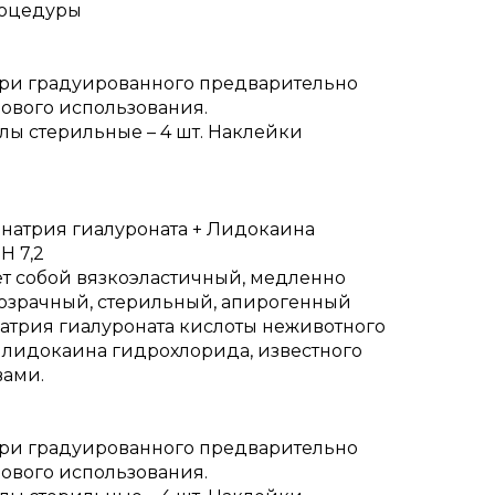
роцедуры
утри градуированного предварительно
ового использования.
Иглы стерильные – 4 шт. Наклейки
 натрия гиалуроната + Лидокаина
H 7,2
ет собой вязкоэластичный, медленно
озрачный, стерильный, апирогенный
атрия гиалуроната кислоты неживотного
лидокаина гидрохлорида, известного
ами.
утри градуированного предварительно
ового использования.