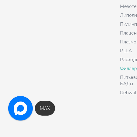
Мезоте
Липоли
Пилинг
Плацен
Плазмо
PLLA
Расход
Филле
Питьево
БАДы
Gehwol 
MAX