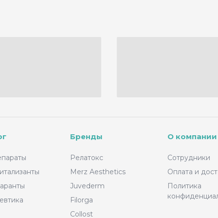
ог
Бренды
О компании
епараты
Релатокс
Сотрудники
итализанты
Merz Aesthetics
Оплата и дост
аранты
Juvederm
Политика
конфиденциа
евтика
Filorga
Collost