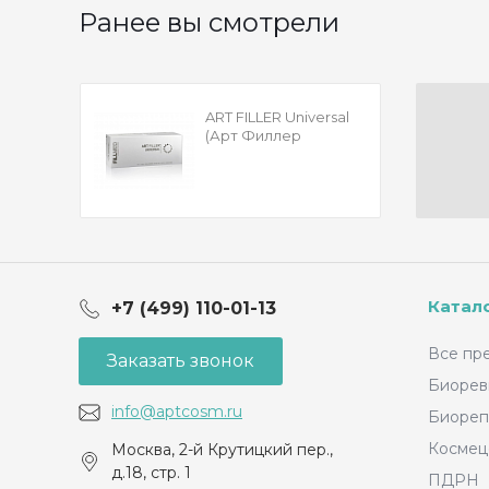
Ранее вы смотрели
ART FILLER Universal
(Арт Филлер
Юниверсал) (2*1.2
мл)
Катал
+7 (499) 110-01-13
Все пр
Заказать звонок
Биорев
info@aptcosm.ru
Биореп
Космец
Москва, 2-й Крутицкий пер.,
д.18, стр. 1
ПДРН