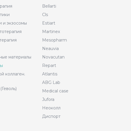
рапия
Bellarti
тики
Cls
и и экзосомы
Estiart
тотерапия
Martinex
терапия
Mesopharm
Neauvia
ные материалы
Novacutan
ры
Repart
й коллаген.
Atlantis
ABG Lab
(Геволь)
Medical case
Jufora
Неоколл
Диспорт