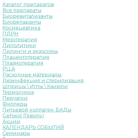
Каталог препаратов
Все препараты
Биоревитализанты
Биорепаранты
Космецевтика
ПДРН
Мезотерапия
Липолитики
Пилинги и экзосомы
Плацентотерапия
Плазмотерапия
PLLA
Расходные материалы
Дезинфекция и стерилизация
Шприцы \ Иглы \ Канюли
Термосумка
Перчатки
Филлеры
Питьевой коллаген. БАДы
Gehwol (Геволь)
Акции
КАЛЕНДАРЬ СОБЫТИЙ
Семинары