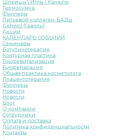
Шприцы \ Иглы \ Канюли
Термосумка
Филлеры
Питьевой коллаген. БАДы
Gehwol (Геволь)
Акции
КАЛЕНДАРЬ СОБЫТИЙ
Семинары
Ботулинотерапия
Контурная пластика
Биоревитализация
Биорепарация
Общая практика косметолога
Плацентотерапия
Филлеры
Новости
Новости
Блог
О компании
Сотрудники
Оплата и доставка
Политика конфиденциальности
Контакты
...