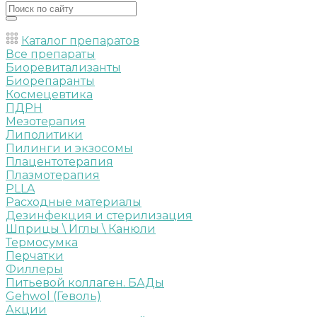
Каталог препаратов
Все препараты
Биоревитализанты
Биорепаранты
Космецевтика
ПДРН
Мезотерапия
Липолитики
Пилинги и экзосомы
Плацентотерапия
Плазмотерапия
PLLA
Расходные материалы
Дезинфекция и стерилизация
Шприцы \ Иглы \ Канюли
Термосумка
Перчатки
Филлеры
Питьевой коллаген. БАДы
Gehwol (Геволь)
Акции