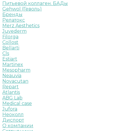
Питьевой коллаген. БАДы
Gehwol (Геволь)
Бренды
Релатокс
Merz Aesthetics
Juvederm
Filorga
Collost
Bellarti
Cls
Estiart
Martinex
Mesopharm
Neauvia
Novacutan
Repart
Atlantis
ABG Lab
Medical case
Jufora
Неоколл
Диспорт
О компании