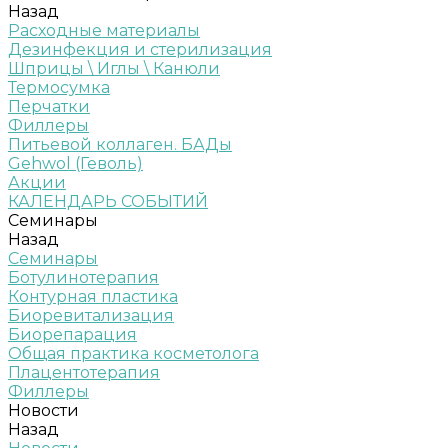
Назад
Расходные материалы
Дезинфекция и стерилизация
Шприцы \ Иглы \ Канюли
Термосумка
Перчатки
Филлеры
Питьевой коллаген. БАДы
Gehwol (Геволь)
Акции
КАЛЕНДАРЬ СОБЫТИЙ
Семинары
Назад
Семинары
Ботулинотерапия
Контурная пластика
Биоревитализация
Биорепарация
Общая практика косметолога
Плацентотерапия
Филлеры
Новости
Назад