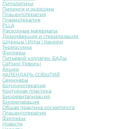
Липолитики
Пилинги и экзосомы
Плацентотерапия
Плазмотерапия
PLLA
Расходные материалы
Дезинфекция и стерилизация
Шприцы \ Иглы \ Канюли
Термосумка
Филлеры
Питьевой коллаген. БАДы
Gehwol (Геволь)
Акции
КАЛЕНДАРЬ СОБЫТИЙ
Семинары
Ботулинотерапия
Контурная пластика
Биоревитализация
Биорепарация
Общая практика косметолога
Плацентотерапия
Филлеры
Новости