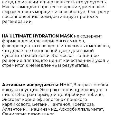
лица, но и значительно повысить его упругость.
Маска замедляет процесс старение, уменьшает
выраженность морщин и способствует быстрому
восстановлению кожи, активируя процессы
регенерации.
HA ULTIMATE HYDRATION MASK
не содержит
формальдегидов, акриловых аминов,
флюоресцентных веществ и токсичных металлов,
что делает её безопасной даже для самой
чувствительной кожи. Эта маска — отличное
решение для тех, кто ценит качественный уход и
стремится к немедленным результатам.
Активные ингредиенты
: HHAF, Экстракт стебля
кактуса опунция, Экстракт корня древовидного
пиона, Экстракт орхидеи денбробиум нобиле,
Экстракт корня офиопогона японского
карликового, Бетаин, Пантенол, Трегалоза,
Аллантоин, Ниацинамид, Аскорбилпальмитат,
Фенилэтил резорцинол.