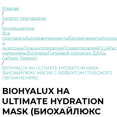
Главная
/
Каталог препаратов
/
Космецевтика
Все
препараты
Биоревитализанты
Биорепаранты
Косме
и
экзосомы
Плацентотерапия
Плазмотерапия
PLLA
Рас
материалы
Филлеры
Питьевой коллаген. БАДы
Gehwol (Геволь)
/
BIOHYALUX HA ULTIMATE HYDRATION MASK
(БИОХАЙЛЮКС МАСКА С ЭФФЕКТОМ ГЛУБОКОГО
УВЛАЖНЕНИЯ))
BIOHYALUX HA
ULTIMATE HYDRATION
MASK (БИОХАЙЛЮКС