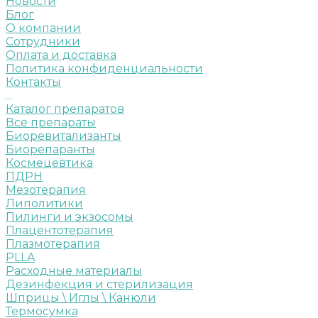
Новости
Блог
О компании
Сотрудники
Оплата и доставка
Политика конфиденциальности
Контакты
...
Каталог препаратов
Все препараты
Биоревитализанты
Биорепаранты
Космецевтика
ПДРН
Мезотерапия
Липолитики
Пилинги и экзосомы
Плацентотерапия
Плазмотерапия
PLLA
Расходные материалы
Дезинфекция и стерилизация
Шприцы \ Иглы \ Канюли
Термосумка