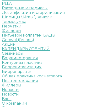
PLLA
Расходные материалы
Дезинфекция и стерилизация
Шприцы \ Иглы \ Канюли
Термосумка
Перчатки
Филлеры
Питьевой коллаген. БАДы
Gehwol (Геволь)
Акции
КАЛЕНДАРЬ СОБЫТИЙ
Семинары
Ботулинотерапия
Контурная пластика
Биоревитализация
Биорепарация
Общая практика косметолога
Плацентотерапия
Филлеры
Новости
Новости
Блог
О компании