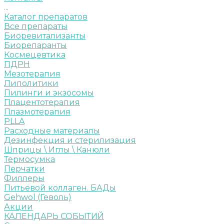
...
Каталог препаратов
Все препараты
Биоревитализанты
Биорепаранты
Космецевтика
ПДРН
Мезотерапия
Липолитики
Пилинги и экзосомы
Плацентотерапия
Плазмотерапия
PLLA
Расходные материалы
Дезинфекция и стерилизация
Шприцы \ Иглы \ Канюли
Термосумка
Перчатки
Филлеры
Питьевой коллаген. БАДы
Gehwol (Геволь)
Акции
КАЛЕНДАРЬ СОБЫТИЙ