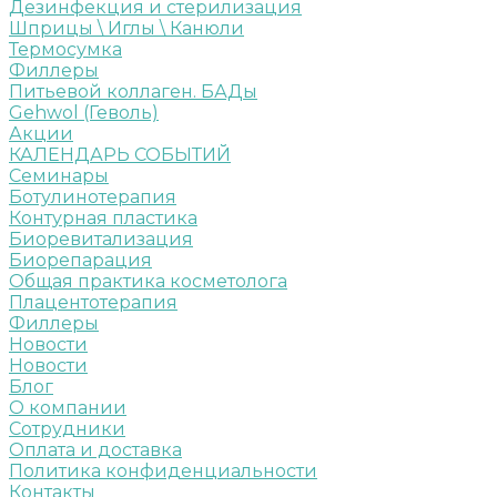
Дезинфекция и стерилизация
Шприцы \ Иглы \ Канюли
Термосумка
Филлеры
Питьевой коллаген. БАДы
Gehwol (Геволь)
Акции
КАЛЕНДАРЬ СОБЫТИЙ
Семинары
Ботулинотерапия
Контурная пластика
Биоревитализация
Биорепарация
Общая практика косметолога
Плацентотерапия
Филлеры
Новости
Новости
Блог
О компании
Сотрудники
Оплата и доставка
Политика конфиденциальности
Контакты