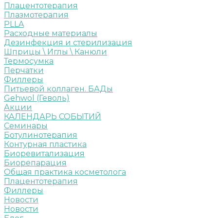
Плацентотерапия
Плазмотерапия
PLLA
Расходные материалы
Дезинфекция и стерилизация
Шприцы \ Иглы \ Канюли
Термосумка
Перчатки
Филлеры
Питьевой коллаген. БАДы
Gehwol (Геволь)
Акции
КАЛЕНДАРЬ СОБЫТИЙ
Семинары
Ботулинотерапия
Контурная пластика
Биоревитализация
Биорепарация
Общая практика косметолога
Плацентотерапия
Филлеры
Новости
Новости