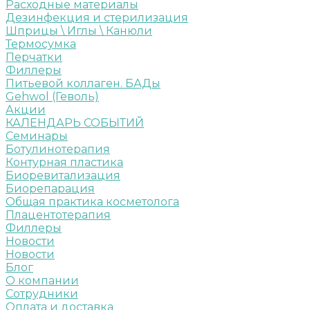
Расходные материалы
Дезинфекция и стерилизация
Шприцы \ Иглы \ Канюли
Термосумка
Перчатки
Филлеры
Питьевой коллаген. БАДы
Gehwol (Геволь)
Акции
КАЛЕНДАРЬ СОБЫТИЙ
Семинары
Ботулинотерапия
Контурная пластика
Биоревитализация
Биорепарация
Общая практика косметолога
Плацентотерапия
Филлеры
Новости
Новости
Блог
О компании
Сотрудники
Оплата и доставка