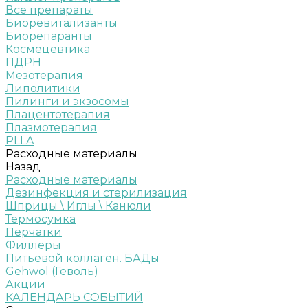
Все препараты
Биоревитализанты
Биорепаранты
Космецевтика
ПДРН
Мезотерапия
Липолитики
Пилинги и экзосомы
Плацентотерапия
Плазмотерапия
PLLA
Расходные материалы
Назад
Расходные материалы
Дезинфекция и стерилизация
Шприцы \ Иглы \ Канюли
Термосумка
Перчатки
Филлеры
Питьевой коллаген. БАДы
Gehwol (Геволь)
Акции
КАЛЕНДАРЬ СОБЫТИЙ