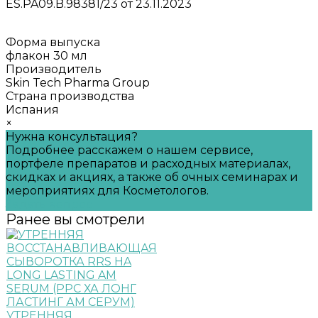
ES.PA09.B.98381/23 от 23.11.2023
Форма выпуска
флакон 30 мл
Производитель
Skin Tech Pharma Group
Страна производства
Испания
×
Нужна консультация?
Подробнее расскажем о нашем сервисе,
портфеле препаратов и расходных материалах,
скидках и акциях, а также об очных семинарах и
мероприятиях для Косметологов.
Задать вопрос
Ранее вы смотрели
УТРЕННЯЯ