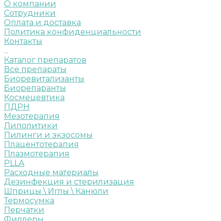
О компании
Сотрудники
Оплата и доставка
Политика конфиденциальности
Контакты
...
Каталог препаратов
Все препараты
Биоревитализанты
Биорепаранты
Космецевтика
ПДРН
Мезотерапия
Липолитики
Пилинги и экзосомы
Плацентотерапия
Плазмотерапия
PLLA
Расходные материалы
Дезинфекция и стерилизация
Шприцы \ Иглы \ Канюли
Термосумка
Перчатки
Филлеры