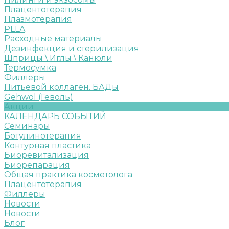
Плацентотерапия
Плазмотерапия
PLLA
Расходные материалы
Дезинфекция и стерилизация
Шприцы \ Иглы \ Канюли
Термосумка
Филлеры
Питьевой коллаген. БАДы
Gehwol (Геволь)
Акции
КАЛЕНДАРЬ СОБЫТИЙ
Семинары
Ботулинотерапия
Контурная пластика
Биоревитализация
Биорепарация
Общая практика косметолога
Плацентотерапия
Филлеры
Новости
Новости
Блог