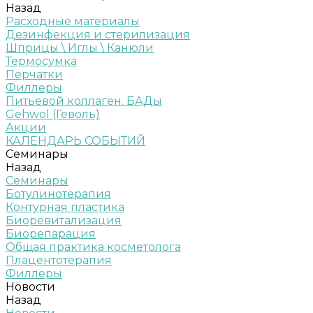
Назад
Расходные материалы
Дезинфекция и стерилизация
Шприцы \ Иглы \ Канюли
Термосумка
Перчатки
Филлеры
Питьевой коллаген. БАДы
Gehwol (Геволь)
Акции
КАЛЕНДАРЬ СОБЫТИЙ
Семинары
Назад
Семинары
Ботулинотерапия
Контурная пластика
Биоревитализация
Биорепарация
Общая практика косметолога
Плацентотерапия
Филлеры
Новости
Назад