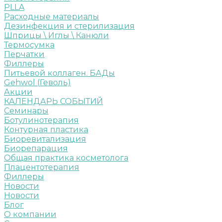
PLLA
Расходные материалы
Дезинфекция и стерилизация
Шприцы \ Иглы \ Канюли
Термосумка
Перчатки
Филлеры
Питьевой коллаген. БАДы
Gehwol (Геволь)
Акции
КАЛЕНДАРЬ СОБЫТИЙ
Семинары
Ботулинотерапия
Контурная пластика
Биоревитализация
Биорепарация
Общая практика косметолога
Плацентотерапия
Филлеры
Новости
Новости
Блог
О компании