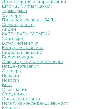
Дезинфекция и стерилизация
Шприцы \ Иглы \ Канюли
Термосумка
Филлеры
Питьевой коллаген. БАДы
Gehwol (Геволь)
Акции
КАЛЕНДАРЬ СОБЫТИЙ
Семинары
Ботулинотерапия
Контурная пластика
Биоревитализация
Биорепарация
Общая практика косметолога
Плацентотерапия
Филлеры
Новости
Новости
Блог
О компании
Сотрудники
Оплата и доставка
Политика конфиденциальности
Контакты