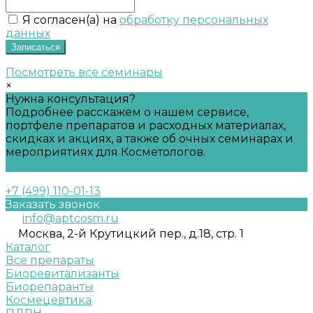
Я согласен(а) на
обработку персональных
данных
Записаться
Посмотреть все семинары
×
Нужна консультация?
Подробнее расскажем о нашем сервисе,
портфеле препаратов и расходных материалах,
скидках и акциях, а также об очных семинарах и
мероприятиях для Косметологов.
Задать вопрос
+7 (499) 110-01-13
Заказать звонок
info@aptcosm.ru
Москва, 2-й Крутицкий пер., д.18, стр. 1
Каталог
Все препараты
Биоревитализанты
Биорепаранты
Космецевтика