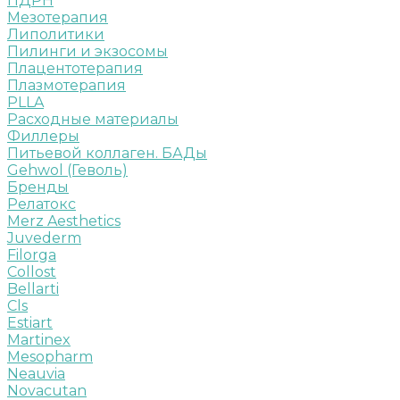
ПДРН
Мезотерапия
Липолитики
Пилинги и экзосомы
Плацентотерапия
Плазмотерапия
PLLA
Расходные материалы
Филлеры
Питьевой коллаген. БАДы
Gehwol (Геволь)
Бренды
Релатокс
Merz Aesthetics
Juvederm
Filorga
Collost
Bellarti
Cls
Estiart
Martinex
Mesopharm
Neauvia
Novacutan