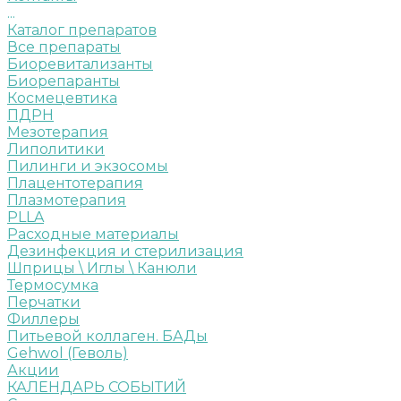
...
Каталог препаратов
Все препараты
Биоревитализанты
Биорепаранты
Космецевтика
ПДРН
Мезотерапия
Липолитики
Пилинги и экзосомы
Плацентотерапия
Плазмотерапия
PLLA
Расходные материалы
Дезинфекция и стерилизация
Шприцы \ Иглы \ Канюли
Термосумка
Перчатки
Филлеры
Питьевой коллаген. БАДы
Gehwol (Геволь)
Акции
КАЛЕНДАРЬ СОБЫТИЙ