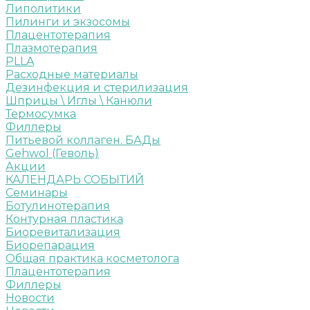
Липолитики
Пилинги и экзосомы
Плацентотерапия
Плазмотерапия
PLLA
Расходные материалы
Дезинфекция и стерилизация
Шприцы \ Иглы \ Канюли
Термосумка
Филлеры
Питьевой коллаген. БАДы
Gehwol (Геволь)
Акции
КАЛЕНДАРЬ СОБЫТИЙ
Семинары
Ботулинотерапия
Контурная пластика
Биоревитализация
Биорепарация
Общая практика косметолога
Плацентотерапия
Филлеры
Новости