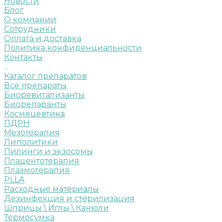
Новости
Блог
О компании
Сотрудники
Оплата и доставка
Политика конфиденциальности
Контакты
...
Каталог препаратов
Все препараты
Биоревитализанты
Биорепаранты
Космецевтика
ПДРН
Мезотерапия
Липолитики
Пилинги и экзосомы
Плацентотерапия
Плазмотерапия
PLLA
Расходные материалы
Дезинфекция и стерилизация
Шприцы \ Иглы \ Канюли
Термосумка