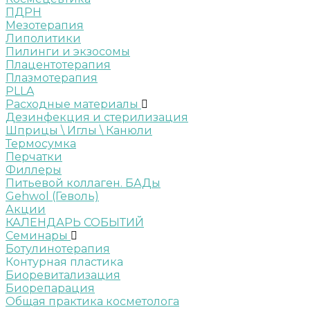
ПДРН
Мезотерапия
Липолитики
Пилинги и экзосомы
Плацентотерапия
Плазмотерапия
PLLA
Расходные материалы
Дезинфекция и стерилизация
Шприцы \ Иглы \ Канюли
Термосумка
Перчатки
Филлеры
Питьевой коллаген. БАДы
Gehwol (Геволь)
Акции
КАЛЕНДАРЬ СОБЫТИЙ
Семинары
Ботулинотерапия
Контурная пластика
Биоревитализация
Биорепарация
Общая практика косметолога