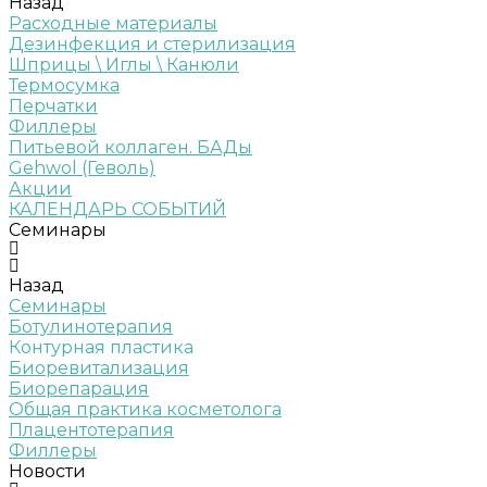
Назад
Расходные материалы
Дезинфекция и стерилизация
Шприцы \ Иглы \ Канюли
Термосумка
Перчатки
Филлеры
Питьевой коллаген. БАДы
Gehwol (Геволь)
Акции
КАЛЕНДАРЬ СОБЫТИЙ
Семинары
Назад
Семинары
Ботулинотерапия
Контурная пластика
Биоревитализация
Биорепарация
Общая практика косметолога
Плацентотерапия
Филлеры
Новости