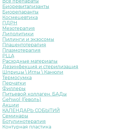
Все препараты
Биоревитализанты
Биорепаранты
Космецевтика
ПДРН
Мезотерапия
Липолитики
Пилинги и экзосомы
Плацентотерапия
Плазмотерапия
PLLA
Расходные материалы
Дезинфекция и стерилизация
Шприцы \ Иглы \ Канюли
Термосумка
Перчатки
Филлеры
Питьевой коллаген. БАДы
Gehwol (Геволь)
Акции
КАЛЕНДАРЬ СОБЫТИЙ
Семинары
Ботулинотерапия
Контурная пластика