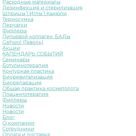
Расходные материалы
Дезинфекция и стерилизация
Шприцы \ Иглы \ Канюли
Термосумка
Перчатки
Филлеры
Питьевой коллаген. БАДы
Gehwol (Геволь)
Акции
КАЛЕНДАРЬ СОБЫТИЙ
Семинары
Ботулинотерапия
Контурная пластика
Биоревитализация
Биорепарация
Общая практика косметолога
Плацентотерапия
Филлеры
Новости
Новости
Блог
О компании
Сотрудники
Оплата и доставка