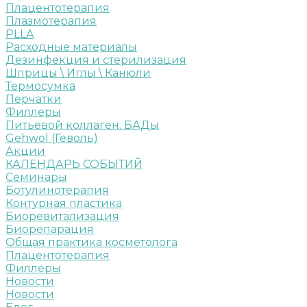
Плацентотерапия
Плазмотерапия
PLLA
Расходные материалы
Дезинфекция и стерилизация
Шприцы \ Иглы \ Канюли
Термосумка
Перчатки
Филлеры
Питьевой коллаген. БАДы
Gehwol (Геволь)
Акции
КАЛЕНДАРЬ СОБЫТИЙ
Семинары
Ботулинотерапия
Контурная пластика
Биоревитализация
Биорепарация
Общая практика косметолога
Плацентотерапия
Филлеры
Новости
Новости