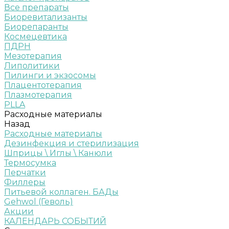
Все препараты
Биоревитализанты
Биорепаранты
Космецевтика
ПДРН
Мезотерапия
Липолитики
Пилинги и экзосомы
Плацентотерапия
Плазмотерапия
PLLA
Расходные материалы
Назад
Расходные материалы
Дезинфекция и стерилизация
Шприцы \ Иглы \ Канюли
Термосумка
Перчатки
Филлеры
Питьевой коллаген. БАДы
Gehwol (Геволь)
Акции
КАЛЕНДАРЬ СОБЫТИЙ