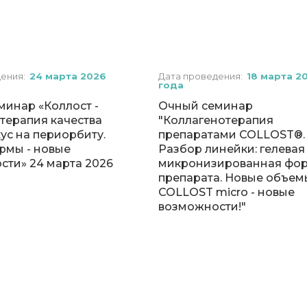
дения:
24 марта 2026
Дата проведения:
18 марта 2
года
минар «Коллост -
Очный семинар
терапия качества
"Коллагенотерапия
ус на периорбиту.
препаратами COLLOST®️.
рмы - новые
Разбор линейки: гелевая
сти» 24 марта 2026
микронизированная фо
препарата. Новые объем
COLLOST micro - новые
возможности!"