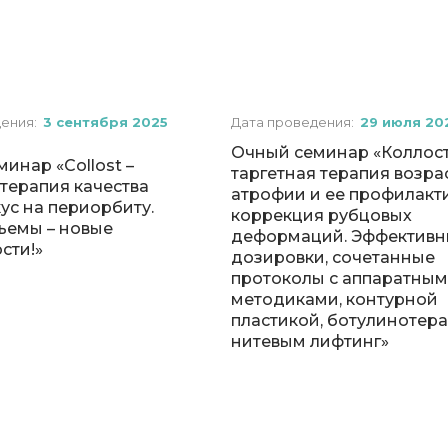
дения:
3 сентября 2025
Дата проведения:
29 июля 20
Очный семинар «Коллост
инар «Collost –
таргетная терапия возра
терапия качества
атрофии и ее профилакти
ус на периорбиту.
коррекция рубцовых
ъемы – новые
деформаций. Эффективн
сти!»
дозировки, сочетанные
протоколы с аппаратны
методиками, контурной
пластикой, ботулинотера
нитевым лифтинг»