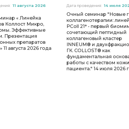
дения:
11 августа 2026
Дата проведения:
14 июля 20
Очный семинар "Новые 
минар « Линейка
коллагенотерапии: лине
ов Коллост Микро,
PColl 21° - первый биоми
рмы. Эффективные
сочетающий пептидный
и. Презентация
коллагеновый кластер
онных препаратов
INNEUM® и двухфракци
 11 августа 2026 года
ГК. COLLOST® как
фундаментальная основ
работы с качеством кож
пациента." 14 июля 2026 