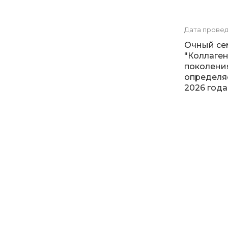
Дата прове
Очный се
"Коллаге
поколения
определяе
2026 года