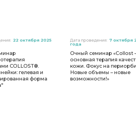
дения:
22 октября 2025
Дата проведения:
7 октября 
года
минар
Очный семинар «Collost 
нотерапия
основная терапия качест
ами COLLOST®️.
кожи. Фокус на периорби
нейки: гелевая и
Новые объемы – новые
ированная форма
возможности!»
а"