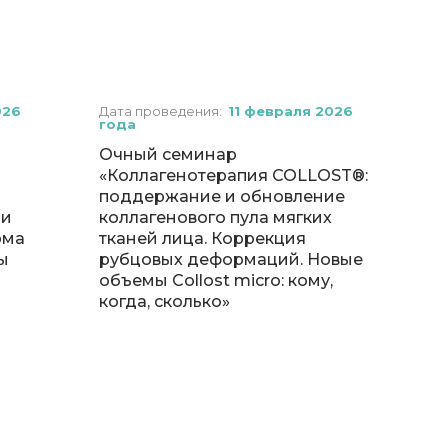
026
Дата проведения:
11 февраля 2026
года
Очный семинар
«Коллагенотерапия COLLOST®️:
поддержание и обновление
 и
коллагенового пула мягких
рма
тканей лица. Коррекция
ы
рубцовых деформаций. Новые
объемы Collost micro: кому,
когда, сколько»