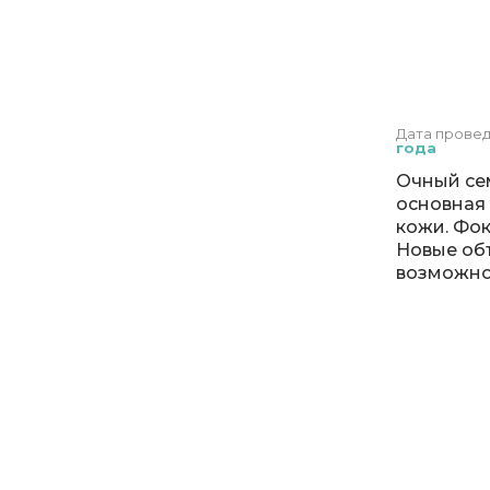
Дата прове
года
Очный сем
основная 
кожи. Фок
Новые об
возможно