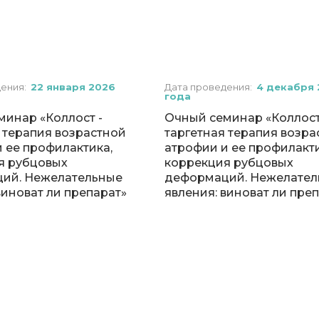
дения:
22 января 2026
Дата проведения:
4 декабря 
года
минар «Коллост -
Очный семинар «Коллост
 терапия возрастной
таргетная терапия возра
 ее профилактика,
атрофии и ее профилакти
я рубцовых
коррекция рубцовых
ий. Нежелательные
деформаций. Нежелател
виноват ли препарат»
явления: виноват ли пре