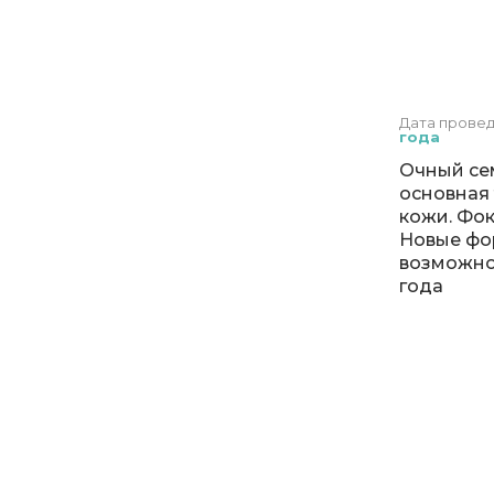
Дата прове
года
Очный се
основная 
кожи. Фок
Новые фо
возможно
года