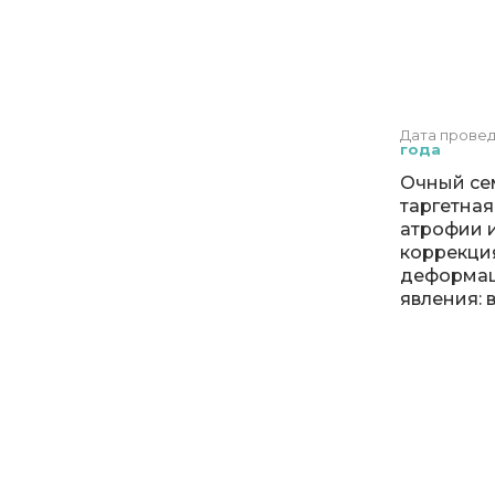
Дата прове
года
Очный се
таргетная
атрофии и
коррекци
деформац
явления: 