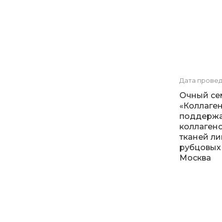
Дата прове
Очный се
«Коллаген
поддержа
коллагено
тканей ли
рубцовых 
Москва