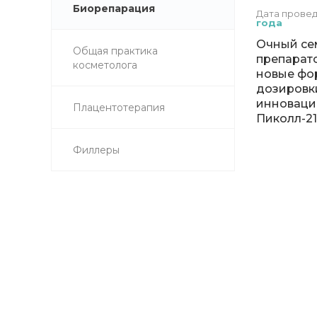
Биорепарация
Дата прове
года
Очный се
Общая практика
препарат
косметолога
новые фо
дозировк
инноваци
Плацентотерапия
Пиколл-21»
Филлеры