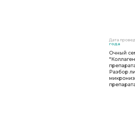
Дата прове
года
Очный се
"Коллаге
препарат
Разбор ли
микрониз
препарат