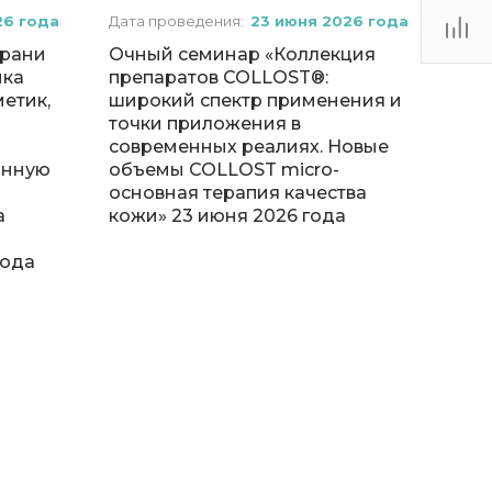
26 года
Дата проведения:
23 июня 2026 года
грани
Очный семинар «Коллекция
йка
препаратов COLLOST®:
метик,
широкий спектр применения и
точки приложения в
современных реалиях. Новые
онную
объемы COLLOST micro-
основная терапия качества
а
кожи» 23 июня 2026 года
и
года