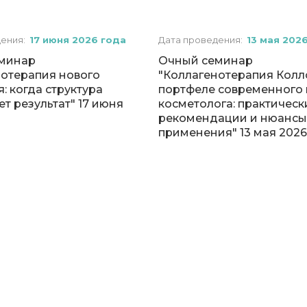
дения:
17 июня 2026 года
Дата проведения:
13 мая 202
минар
Очный семинар
нотерапия нового
"Коллагенотерапия Колло
: когда структура
портфеле современного 
т результат" 17 июня
косметолога: практическ
рекомендации и нюансы
применения" 13 мая 2026