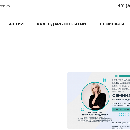
+7 (4
тавка
АКЦИИ
КАЛЕНДАРЬ СОБЫТИЙ
СЕМИНАРЫ
+7 (499
Москва,
Крутицки
стр. 1
Понедел
пятница 
info@ap