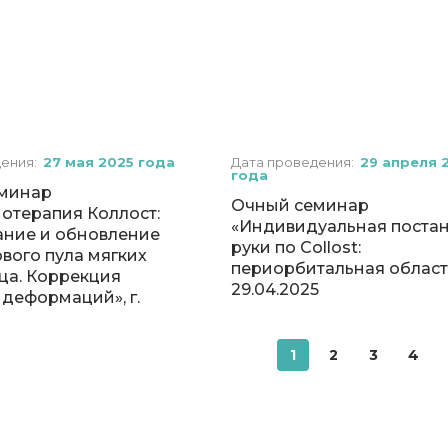
дения:
27 мая 2025 года
Дата проведения:
29 апреля 
года
минар
Очный семинар
отерапия Коллост:
«Индивидуальная поста
ние и обновление
руки по Collost:
вого пула мягких
периорбитальная област
ца. Коррекция
29.04.2025
деформаций», г.
1
2
3
4