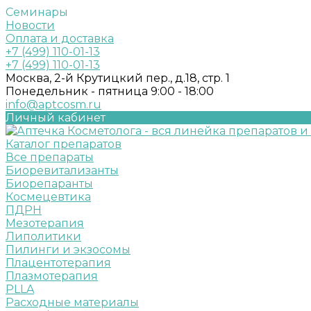
Семинары
Новости
Оплата и доставка
+7 (499) 110-01-13
+7 (499) 110-01-13
Москва, 2-й Крутицкий пер., д.18, стр. 1
Понедельник - пятница 9:00 - 18:00
info@aptcosm.ru
Личный кабинет
Каталог препаратов
Все препараты
Биоревитализанты
Биорепаранты
Космецевтика
ПДРН
Мезотерапия
Липолитики
Пилинги и экзосомы
Плацентотерапия
Плазмотерапия
PLLA
Расходные материалы