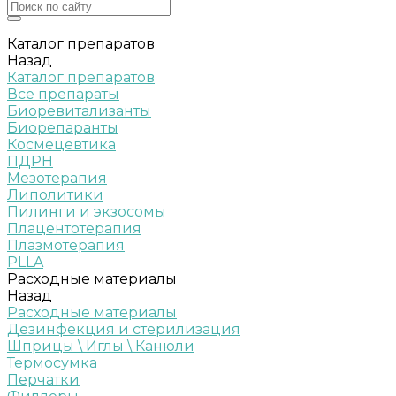
Каталог препаратов
Назад
Каталог препаратов
Все препараты
Биоревитализанты
Биорепаранты
Космецевтика
ПДРН
Мезотерапия
Липолитики
Пилинги и экзосомы
Плацентотерапия
Плазмотерапия
PLLA
Расходные материалы
Назад
Расходные материалы
Дезинфекция и стерилизация
Шприцы \ Иглы \ Канюли
Термосумка
Перчатки