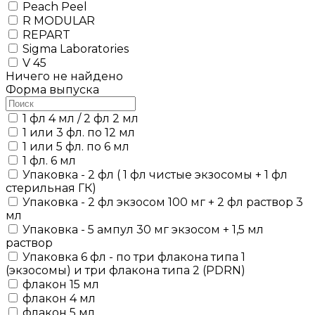
Peach Peel
R MODULAR
REPART
Sigma Laboratories
V 45
Ничего не найдено
Форма выпуска
1 фл 4 мл / 2 фл 2 мл
1 или 3 фл. по 12 мл
1 или 5 фл. по 6 мл
1 фл. 6 мл
Упаковка - 2 фл ( 1 фл чистые экзосомы + 1 фл
стерильная ГК)
Упаковка - 2 фл экзосом 100 мг + 2 фл раствор 3
мл
Упаковка - 5 ампул 30 мг экзосом + 1,5 мл
раствор
Упаковка 6 фл - по три флакона типа 1
(экзосомы) и три флакона типа 2 (PDRN)
флакон 15 мл
флакон 4 мл
флакон 5 мл