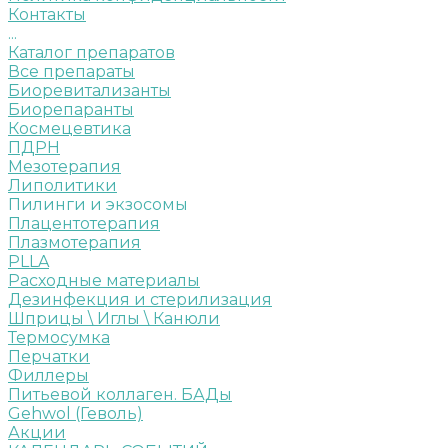
Контакты
...
Каталог препаратов
Все препараты
Биоревитализанты
Биорепаранты
Космецевтика
ПДРН
Мезотерапия
Липолитики
Пилинги и экзосомы
Плацентотерапия
Плазмотерапия
PLLA
Расходные материалы
Дезинфекция и стерилизация
Шприцы \ Иглы \ Канюли
Термосумка
Перчатки
Филлеры
Питьевой коллаген. БАДы
Gehwol (Геволь)
Акции