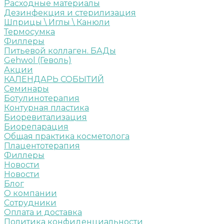
Расходные материалы
Дезинфекция и стерилизация
Шприцы \ Иглы \ Канюли
Термосумка
Филлеры
Питьевой коллаген. БАДы
Gehwol (Геволь)
Акции
КАЛЕНДАРЬ СОБЫТИЙ
Семинары
Ботулинотерапия
Контурная пластика
Биоревитализация
Биорепарация
Общая практика косметолога
Плацентотерапия
Филлеры
Новости
Новости
Блог
О компании
Сотрудники
Оплата и доставка
Политика конфиденциальности