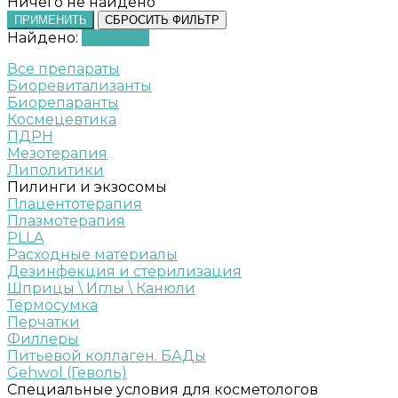
Ничего не найдено
ПРИМЕНИТЬ
СБРОСИТЬ ФИЛЬТР
Найдено:
Показать
Все препараты
Биоревитализанты
Биорепаранты
Космецевтика
ПДРН
Мезотерапия
Липолитики
Пилинги и экзосомы
Плацентотерапия
Плазмотерапия
PLLA
Расходные материалы
Дезинфекция и стерилизация
Шприцы \ Иглы \ Канюли
Термосумка
Перчатки
Филлеры
Питьевой коллаген. БАДы
Gehwol (Геволь)
Специальные условия для косметологов