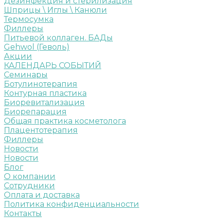
Дезинфекция и стерилизация
Шприцы \ Иглы \ Канюли
Термосумка
Филлеры
Питьевой коллаген. БАДы
Gehwol (Геволь)
Акции
КАЛЕНДАРЬ СОБЫТИЙ
Семинары
Ботулинотерапия
Контурная пластика
Биоревитализация
Биорепарация
Общая практика косметолога
Плацентотерапия
Филлеры
Новости
Новости
Блог
О компании
Сотрудники
Оплата и доставка
Политика конфиденциальности
Контакты