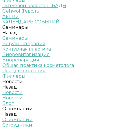
Филлеры
Питьевой коллаген. БАДы
Gehwol (Геволь)
Акции
КАЛЕНДАРЬ СОБЫТИЙ
Семинары
Назад
Семинары
Ботулинотерапия
Контурная пластика
Биоревитализация
Биорепарация
Общая практика косметолога
Плацентотерапия
Филлеры
Новости
Назад
Новости
Новости
Блог
О компании
Назад
О компании
Сотрудники