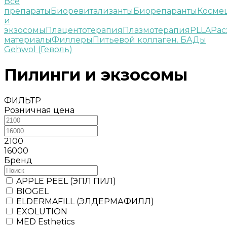
Все
препараты
Биоревитализанты
Биорепаранты
Косме
и
экзосомы
Плацентотерапия
Плазмотерапия
PLLA
Рас
материалы
Филлеры
Питьевой коллаген. БАДы
Gehwol (Геволь)
Пилинги и экзосомы
ФИЛЬТР
Розничная цена
2100
16000
Бренд
APPLE PEEL (ЭПЛ ПИЛ)
BIOGEL
ELDERMAFILL (ЭЛДЕРМАФИЛЛ)
EXOLUTION
MED Esthetics