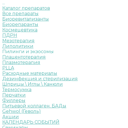
...
Каталог препаратов
Все препараты
Биоревитализанты
Биорепаранты
Космецевтика
ПДРН
Мезотерапия
Липолитики
Пилинги и экзосомы
Плацентотерапия
Плазмотерапия
PLLA
Расходные материалы
Дезинфекция и стерилизация
Шприцы \ Иглы \ Канюли
Термосумка
Перчатки
Филлеры
Питьевой коллаген. БАДы
Gehwol (Геволь)
Акции
КАЛЕНДАРЬ СОБЫТИЙ
Семинары