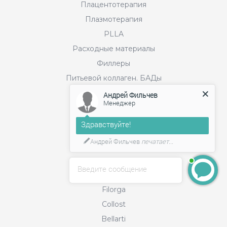
Плацентотерапия
Плазмотерапия
PLLA
Расходные материалы
Филлеры
Питьевой коллаген. БАДы
Gehwol (Геволь)
Андрей Фильчев
Менеджер
Бренды
Здравствуйте!
Андрей Фильчев
печатает...
Релатокс
Merz Aesthetics
Введите сообщение
Juvederm
Filorga
Collost
Bellarti