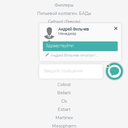
Филлеры
Питьевой коллаген. БАДы
Gehwol (Геволь)
Андрей Фильчев
Менеджер
Бренды
Здравствуйте!
Релатокс
Андрей Фильчев
печатает...
Merz Aesthetics
Juvederm
Введите сообщение
Filorga
Collost
Bellarti
Cls
Estiart
Martinex
Mesopharm