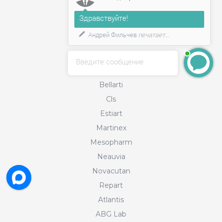
Релатокс
Здравствуйте!
Merz Aesthetics
Андрей Фильчев
печатает...
Juvederm
Filorga
Введите сообщение
Collost
Bellarti
Cls
Estiart
Martinex
Mesopharm
Neauvia
Novacutan
Repart
Atlantis
ABG Lab