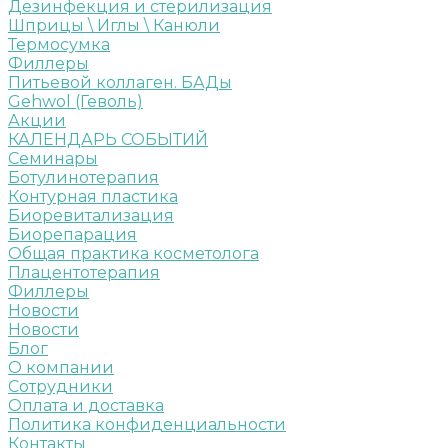
Дезинфекция и стерилизация
Шприцы \ Иглы \ Канюли
Термосумка
Филлеры
Питьевой коллаген. БАДы
Gehwol (Геволь)
Акции
КАЛЕНДАРЬ СОБЫТИЙ
Семинары
Ботулинотерапия
Контурная пластика
Биоревитализация
Биорепарация
Общая практика косметолога
Плацентотерапия
Филлеры
Новости
Новости
Блог
О компании
Сотрудники
Оплата и доставка
Политика конфиденциальности
Контакты