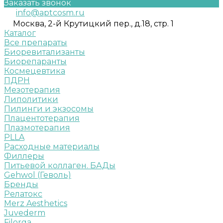
Заказать звонок
info@aptcosm.ru
Москва, 2-й Крутицкий пер., д.18, стр. 1
Каталог
Все препараты
Биоревитализанты
Биорепаранты
Космецевтика
ПДРН
Мезотерапия
Липолитики
Пилинги и экзосомы
Плацентотерапия
Плазмотерапия
PLLA
Расходные материалы
Филлеры
Питьевой коллаген. БАДы
Gehwol (Геволь)
Бренды
Релатокс
Merz Aesthetics
Juvederm
Filorga