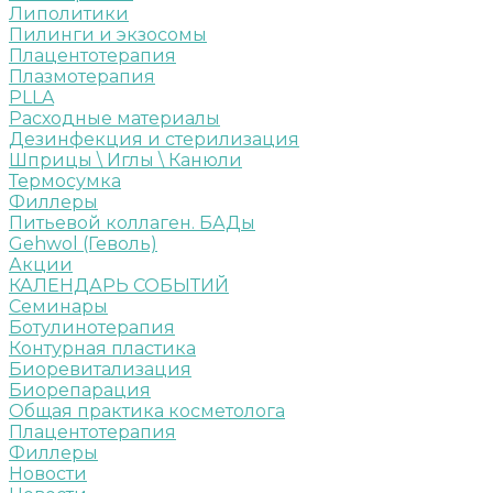
Липолитики
Пилинги и экзосомы
Плацентотерапия
Плазмотерапия
PLLA
Расходные материалы
Дезинфекция и стерилизация
Шприцы \ Иглы \ Канюли
Термосумка
Филлеры
Питьевой коллаген. БАДы
Gehwol (Геволь)
Акции
КАЛЕНДАРЬ СОБЫТИЙ
Семинары
Ботулинотерапия
Контурная пластика
Биоревитализация
Биорепарация
Общая практика косметолога
Плацентотерапия
Филлеры
Новости