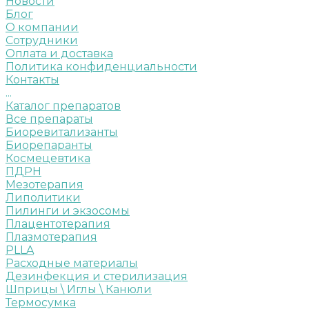
Новости
Блог
О компании
Сотрудники
Оплата и доставка
Политика конфиденциальности
Контакты
...
Каталог препаратов
Все препараты
Биоревитализанты
Биорепаранты
Космецевтика
ПДРН
Мезотерапия
Липолитики
Пилинги и экзосомы
Плацентотерапия
Плазмотерапия
PLLA
Расходные материалы
Дезинфекция и стерилизация
Шприцы \ Иглы \ Канюли
Термосумка