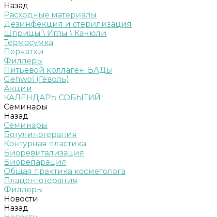
Назад
Расходные материалы
Дезинфекция и стерилизация
Шприцы \ Иглы \ Канюли
Термосумка
Перчатки
Филлеры
Питьевой коллаген. БАДы
Gehwol (Геволь)
Акции
КАЛЕНДАРЬ СОБЫТИЙ
Семинары
Назад
Семинары
Ботулинотерапия
Контурная пластика
Биоревитализация
Биорепарация
Общая практика косметолога
Плацентотерапия
Филлеры
Новости
Назад