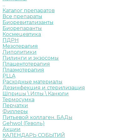
...
Каталог препаратов
Все препараты
Биоревитализанты
Биорепаранты
Космецевтика
ПДРН
Мезотерапия
Липолитики
Пилинги и экзосомы
Плацентотерапия
Плазмотерапия
PLLA
Расходные материалы
Дезинфекция и стерилизация
Шприцы \ Иглы \ Канюли
Термосумка
Перчатки
Филлеры
Питьевой коллаген. БАДы
Gehwol (Геволь)
Акции
КАЛЕНДАРЬ СОБЫТИЙ