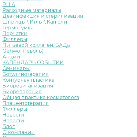
PLLA
Расходные материалы
Дезинфекция и стерилизация
Шприцы \ Иглы \ Канюли
Термосумка
Перчатки
Филлеры
Питьевой коллаген. БАДы
Gehwol (Геволь)
Акции
КАЛЕНДАРЬ СОБЫТИЙ
Семинары
Ботулинотерапия
Контурная пластика
Биоревитализация
Биорепарация
Общая практика косметолога
Плацентотерапия
Филлеры
Новости
Новости
Блог
О компании