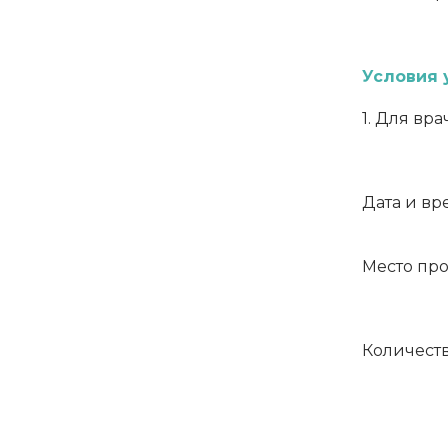
Условия 
1. Для вр
⠀
Дата и вр
Место про
Количеств
⠀