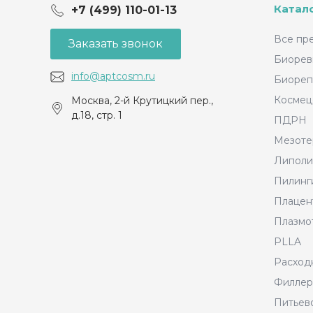
Катал
+7 (499) 110-01-13
Все пр
Заказать звонок
Биорев
info@aptcosm.ru
Биореп
Космец
Москва, 2-й Крутицкий пер.,
д.18, стр. 1
ПДРН
Мезоте
Липоли
Пилинг
Плацен
Плазмо
PLLA
Расход
Филле
Питьево