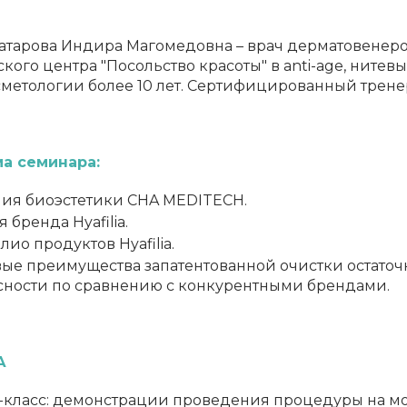
атарова Индира Магомедовна – врач дерматовенеро
ого центра "Посольство красоты" в anti-agе, нитев
сметологии более 10 лет. Сертифицированный тренер 
а семинара:
ия биоэстетики CHA MEDITECH.
 бренда Hyafilia.
ио продуктов Hyafilia.
ые преимущества запатентованной очистки остато
сности по сравнению с конкурентными брендами.
А
-класс: демонстрации проведения процедуры на м