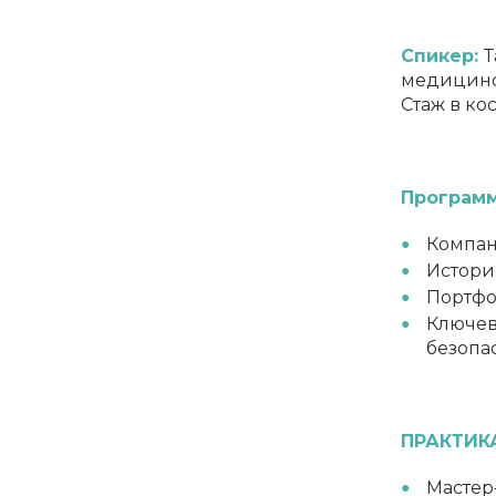
Спикер:
Т
медицинск
Стаж в ко
⠀
Программ
Компан
История
Портфол
Ключев
безопа
ПРАКТИК
Мастер