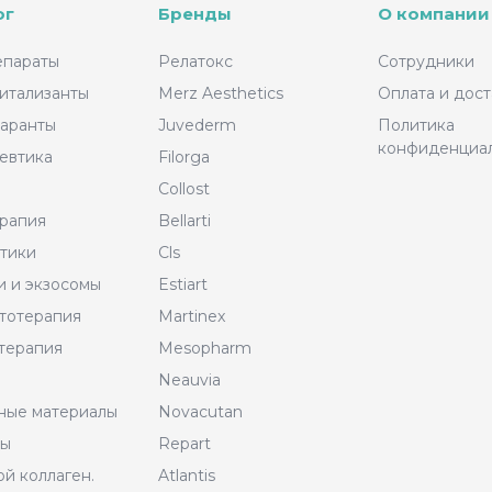
ог
Бренды
О компании
епараты
Релатокс
Сотрудники
итализанты
Merz Aesthetics
Оплата и дост
аранты
Juvederm
Политика
конфиденциа
евтика
Filorga
Collost
рапия
Bellarti
тики
Cls
и и экзосомы
Estiart
тотерапия
Martinex
терапия
Mesopharm
Neauvia
ные материалы
Novacutan
ры
Repart
й коллаген.
Atlantis