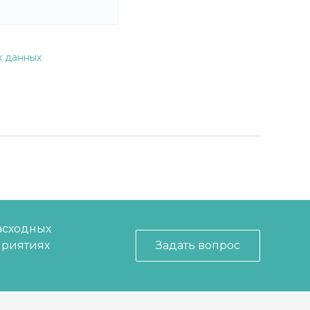
х данных
асходных
приятиях
Задать вопрос