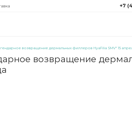
+7 (4
тавка
+7 (499
Москва,
Крутицки
стр. 1
гендарное возвращение дермальных филлеров HyaFilia SMV" 15 апре
Понедел
арное возвращение дермаль
пятница 
info@ap
да