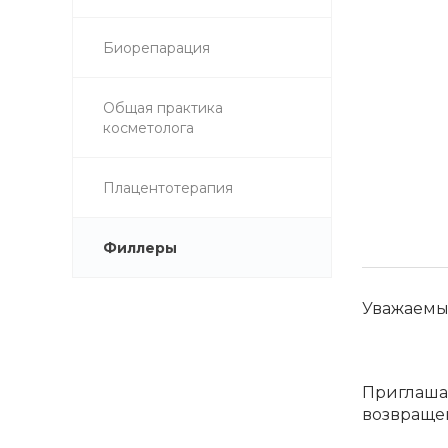
Биорепарация
Общая практика
косметолога
Плацентотерапия
Филлеры
Уважаемы
Приглашае
возвращен