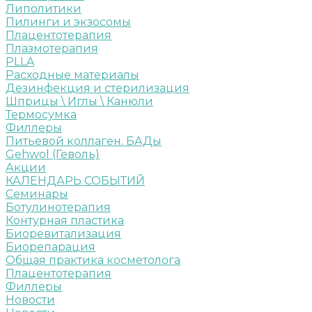
Липолитики
Пилинги и экзосомы
Плацентотерапия
Плазмотерапия
PLLA
Расходные материалы
Дезинфекция и стерилизация
Шприцы \ Иглы \ Канюли
Термосумка
Филлеры
Питьевой коллаген. БАДы
Gehwol (Геволь)
Акции
КАЛЕНДАРЬ СОБЫТИЙ
Семинары
Ботулинотерапия
Контурная пластика
Биоревитализация
Биорепарация
Общая практика косметолога
Плацентотерапия
Филлеры
Новости