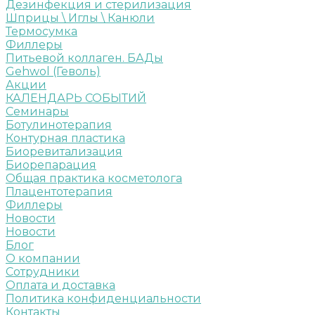
Дезинфекция и стерилизация
Шприцы \ Иглы \ Канюли
Термосумка
Филлеры
Питьевой коллаген. БАДы
Gehwol (Геволь)
Акции
КАЛЕНДАРЬ СОБЫТИЙ
Семинары
Ботулинотерапия
Контурная пластика
Биоревитализация
Биорепарация
Общая практика косметолога
Плацентотерапия
Филлеры
Новости
Новости
Блог
О компании
Сотрудники
Оплата и доставка
Политика конфиденциальности
Контакты