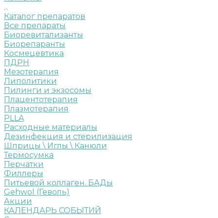
...
Каталог препаратов
Все препараты
Биоревитализанты
Биорепаранты
Космецевтика
ПДРН
Мезотерапия
Липолитики
Пилинги и экзосомы
Плацентотерапия
Плазмотерапия
PLLA
Расходные материалы
Дезинфекция и стерилизация
Шприцы \ Иглы \ Канюли
Термосумка
Перчатки
Филлеры
Питьевой коллаген. БАДы
Gehwol (Геволь)
Акции
КАЛЕНДАРЬ СОБЫТИЙ