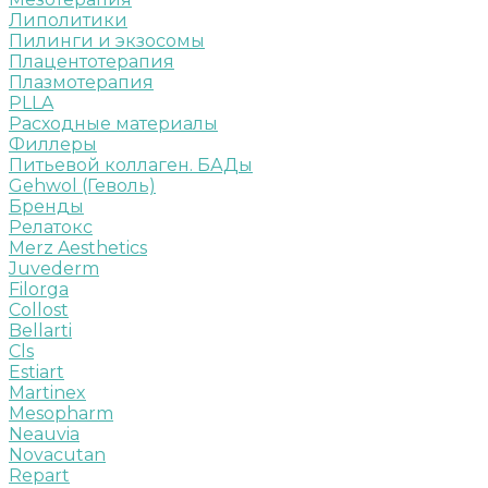
Липолитики
Пилинги и экзосомы
Плацентотерапия
Плазмотерапия
PLLA
Расходные материалы
Филлеры
Питьевой коллаген. БАДы
Gehwol (Геволь)
Бренды
Релатокс
Merz Aesthetics
Juvederm
Filorga
Collost
Bellarti
Cls
Estiart
Martinex
Mesopharm
Neauvia
Novacutan
Repart