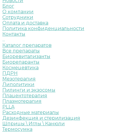
Новости
Блог
О компании
Сотрудники
Оплата и доставка
Политика конфиденциальности
Контакты
...
Каталог препаратов
Все препараты
Биоревитализанты
Биорепаранты
Космецевтика
ПДРН
Мезотерапия
Липолитики
Пилинги и экзосомы
Плацентотерапия
Плазмотерапия
PLLA
Расходные материалы
Дезинфекция и стерилизация
Шприцы \ Иглы \ Канюли
Термосумка