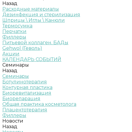
Назад
Расходные материалы
Дезинфекция и стерилизация
Шприцы \ Иглы \ Канюли
Термосумка
Перчатки
Филлеры
Питьевой коллаген. БАДы
Gehwol (Геволь)
Акции
КАЛЕНДАРЬ СОБЫТИЙ
Семинары
Назад
Семинары
Ботулинотерапия
Контурная пластика
Биоревитализация
Биорепарация
Общая практика косметолога
Плацентотерапия
Филлеры
Новости
Назад