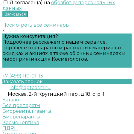
Я согласен(а) на
обработку персональных
данных
Записаться
Посмотреть все семинары
×
Нужна консультация?
Подробнее расскажем о нашем сервисе,
портфеле препаратов и расходных материалах,
скидках и акциях, а также об очных семинарах и
мероприятиях для Косметологов.
Задать вопрос
+7 (499) 110-01-13
Заказать звонок
info@aptcosm.ru
Москва, 2-й Крутицкий пер., д.18, стр. 1
Каталог
Все препараты
Биоревитализанты
Биорепаранты
Космецевтика
ПДРН
Мезотерапия