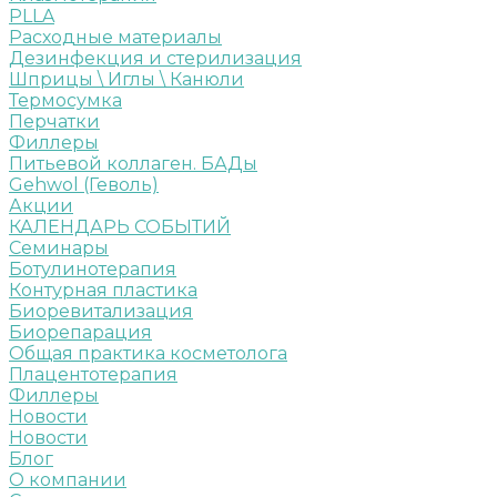
PLLA
Расходные материалы
Дезинфекция и стерилизация
Шприцы \ Иглы \ Канюли
Термосумка
Перчатки
Филлеры
Питьевой коллаген. БАДы
Gehwol (Геволь)
Акции
КАЛЕНДАРЬ СОБЫТИЙ
Семинары
Ботулинотерапия
Контурная пластика
Биоревитализация
Биорепарация
Общая практика косметолога
Плацентотерапия
Филлеры
Новости
Новости
Блог
О компании