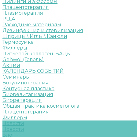
Пилинги и экзосомы
Плацентотерапия
Плазмотерапия
PLLA
Расходные материалы
Дезинфекция и стерилизация
Шприцы \ Иглы \ Канюли
Термосумка
Филлеры
Питьевой коллаген. БАДы
Gehwol (Геволь)
Акции
КАЛЕНДАРЬ СОБЫТИЙ
Семинары
Ботулинотерапия
Контурная пластика
Биоревитализация
Биорепарация
Общая практика косметолога
Плацентотерапия
Филлеры
Новости
Новости
Блог