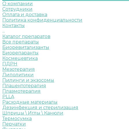
О компании
Сотрудники
Оплата и доставка
Политика конфиденциальности
Контакты
...
Каталог препаратов
Все препараты
Биоревитализанты
Биорепаранты
Космецевтика
ПДРН
Мезотерапия
Липолитики
Пилинги и экзосомы
Плацентотерапия
Плазмотерапия
PLLA
Расходные материалы
Дезинфекция и стерилизация
Шприцы \ Иглы \ Канюли
Термосумка
Перчатки