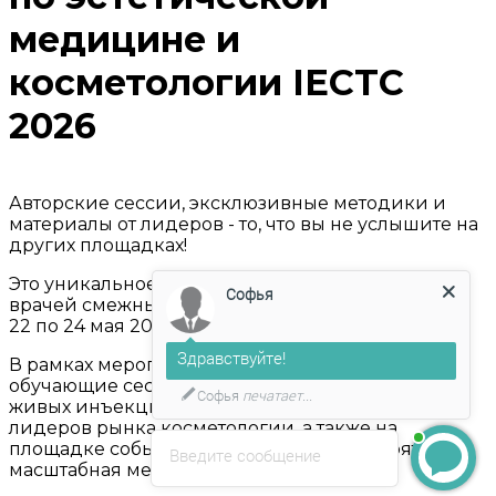
медицине и
косметологии IECTC
2026
Авторские сессии, эксклюзивные методики и
материалы от лидеров - то, что вы не услышите на
других площадках!
Это уникальное событие среди косметологов и
Софья
врачей смежных профессий пройдет в Москве с
22 по 24 мая 2026 г.
Здравствуйте!
В рамках мероприятия ежегодно проходят
обучающие сессии, дискуссии, демонстрации
Софья
печатает...
живых инъекций, мастер-классы компаний-
лидеров рынка косметологии, а также на
площадке события располагается невероятно
Введите сообщение
масштабная медицинская выставка.