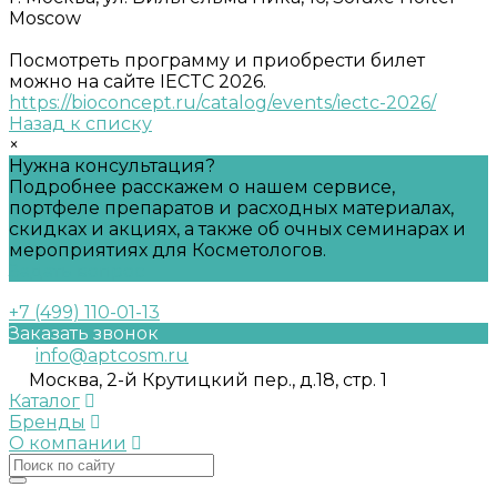
Moscow
Посмотреть программу и приобрести билет
можно на сайте IECTC 2026.
https://bioconcept.ru/catalog/events/iectc-2026/
Назад к списку
×
Нужна консультация?
Подробнее расскажем о нашем сервисе,
портфеле препаратов и расходных материалах,
скидках и акциях, а также об очных семинарах и
мероприятиях для Косметологов.
Задать вопрос
+7 (499) 110-01-13
Заказать звонок
info@aptcosm.ru
Москва, 2-й Крутицкий пер., д.18, стр. 1
Каталог
Бренды
О компании