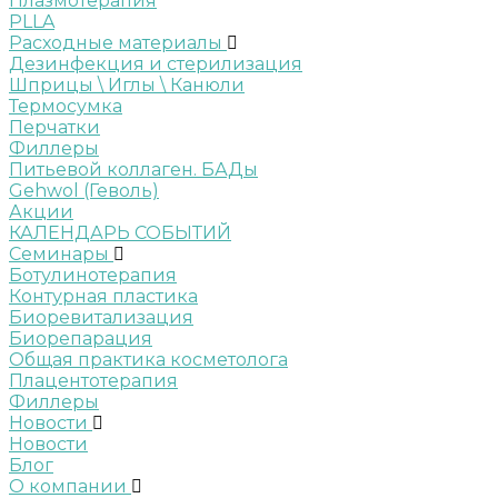
Плазмотерапия
PLLA
Расходные материалы
Дезинфекция и стерилизация
Шприцы \ Иглы \ Канюли
Термосумка
Перчатки
Филлеры
Питьевой коллаген. БАДы
Gehwol (Геволь)
Акции
КАЛЕНДАРЬ СОБЫТИЙ
Семинары
Ботулинотерапия
Контурная пластика
Биоревитализация
Биорепарация
Общая практика косметолога
Плацентотерапия
Филлеры
Новости
Новости
Блог
О компании