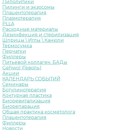
Липолитики
Пилинги и экзосомы
Плацентотерапия
Плазмотерапия
PLLA
Расходные материалы
Дезинфекция и стерилизация
Шприцы \ Иглы \ Канюли
Термосумка
Перчатки
Филлеры
Питьевой коллаген. БАДы
Gehwol (Геволь)
Акции
КАЛЕНДАРЬ СОБЫТИЙ
Семинары
Ботулинотерапия
Контурная пластика
Биоревитализация
Биорепарация
Общая практика косметолога
Плацентотерапия
Филлеры
Новости