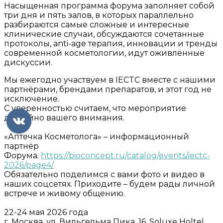
Насыщенная программа форума заполняет собой
три дня и пять залов, в которых параллельно
разбираются самые сложные и интересные
клинические случаи, обсуждаются сочетанные
протоколы, anti-age терапия, инновации и тренды
современной косметологии, идут оживлённые
дискуссии.
Мы ежегодно участвуем в IECTC вместе с нашими
партнёрами, брендами препаратов, и этот год не
исключение.
С уверенностью считаем, что мероприятие
достойно вашего внимания.
«Аптечка Косметолога» – информационный
партнёр
Форума.
https://bioconcept.ru/catalog/events/iectc-
2026/page4/
Обязательно поделимся с вами фото и видео в
наших соцсетях. Приходите – будем рады личной
встрече и живому общению.
22-24 мая 2026 года
г. Москва, ул. Вильгельма Пика, 16, Soluxе Holtel