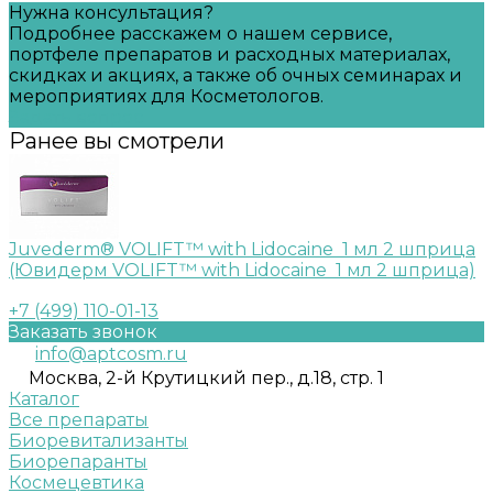
Нужна консультация?
Подробнее расскажем о нашем сервисе,
портфеле препаратов и расходных материалах,
скидках и акциях, а также об очных семинарах и
мероприятиях для Косметологов.
Задать вопрос
Ранее вы смотрели
Juvederm® VOLIFT™ with Lidocaine 1 мл 2 шприца
(Ювидерм VOLIFT™ with Lidocaine 1 мл 2 шприца)
+7 (499) 110-01-13
Заказать звонок
info@aptcosm.ru
Москва, 2-й Крутицкий пер., д.18, стр. 1
Каталог
Все препараты
Биоревитализанты
Биорепаранты
Космецевтика