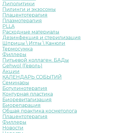
Липолитики
Пилинги и экзосомы
Плацентотерапия
Плазмотерапия
PLLA
Расходные материалы
Дезинфекция и стерилизация
Шприцы \ Иглы \ Канюли
Термосумка
Филлеры
Питьевой коллаген. БАДы
Gehwol (Геволь)
Акции
КАЛЕНДАРЬ СОБЫТИЙ
Семинары
Ботулинотерапия
Контурная пластика
Биоревитализация
Биорепарация
Общая практика косметолога
Плацентотерапия
Филлеры
Новости