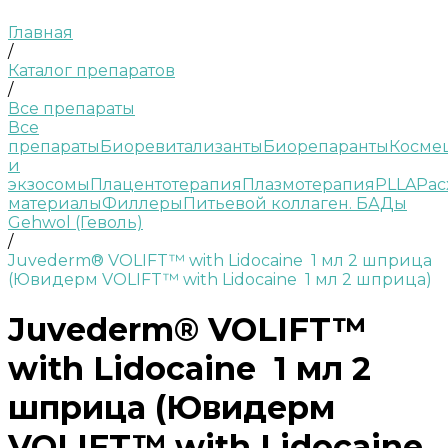
Главная
/
Каталог препаратов
/
Все препараты
Все
препараты
Биоревитализанты
Биорепаранты
Косме
и
экзосомы
Плацентотерапия
Плазмотерапия
PLLA
Рас
материалы
Филлеры
Питьевой коллаген. БАДы
Gehwol (Геволь)
/
Juvederm® VOLIFT™ with Lidocaine 1 мл 2 шприца
(Ювидерм VOLIFT™ with Lidocaine 1 мл 2 шприца)
Juvederm® VOLIFT™
with Lidocaine 1 мл 2
шприца (Ювидерм
VOLIFT™ with Lidocaine