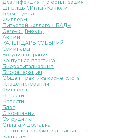
Дезинфекция и стерилизация
Шприцы \ Иглы \ Канюли
Термосумка
Филлеры
Питьевой коллаген. БАДы
Gehwol (Геволь)
Акции
КАЛЕНДАРЬ СОБЫТИЙ
Семинары
Ботулинотерапия
Контурная пластика
Биоревитализация
Биорепарация
Общая практика косметолога
Плацентотерапия
Филлеры
Новости
Новости
Блог
О компании
Сотрудники
Оплата и доставка
Политика конфиденциальности
Контакты