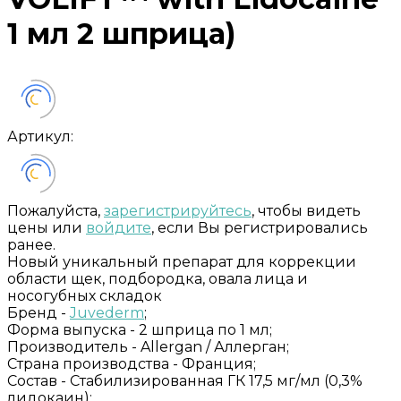
1 мл 2 шприца)
Артикул:
Пожалуйста,
зарегистрируйтесь
, чтобы видеть
цены или
войдите
, если Вы регистрировались
ранее.
Новый уникальный препарат для коррекции
области щек, подбородка, овала лица и
носогубных складок
Бренд -
Juvederm
;
Форма выпуска -
2 шприца по 1 мл;
Производитель -
Allergan / Аллерган;
Страна производства -
Франция;
Состав -
Стабилизированная ГК 17,5 мг/мл (0,3%
лидокаин);