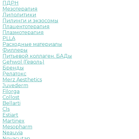
ПДРН
Мезотерапия
Липолитики
Пилинги и экзосомы
Плацентотерапия
Плазмотерапия
PLLA
Расходные материалы
Филлеры
Питьевой коллаген. БАДы
Gehwol (Геволь)
Бренды
Релатокс
Merz Aesthetics
Juvederm
Filorga
Collost
Bellarti
Cls
Estiart
Martinex
Mesopharm
Neauvia
Novacutan