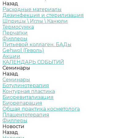
Назад
Расходные материалы
Дезинфекция и стерилизация
Шприцы \ Иглы \ Канюли
Термосумка
Перчатки
Филлеры
Питьевой коллаген. БАДы
Gehwol (Геволь)
Акции
КАЛЕНДАРЬ СОБЫТИЙ
Семинары
Назад
Семинары
Ботулинотерапия
Контурная пластика
Биоревитализация
Биорепарация
Общая практика косметолога
Плацентотерапия
Филлеры
Новости
Назад