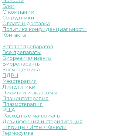
Новости
Блог
О компании
Сотрудники
Оплата и доставка
Политика конфиденциальности
Контакты
...
Каталог препаратов
Все препараты
Биоревитализанты
Биорепаранты
Космецевтика
ПДРН
Мезотерапия
Липолитики
Пилинги и экзосомы
Плацентотерапия
Плазмотерапия
PLLA
Расходные материалы
Дезинфекция и стерилизация
Шприцы \ Иглы \ Канюли
Термосумка