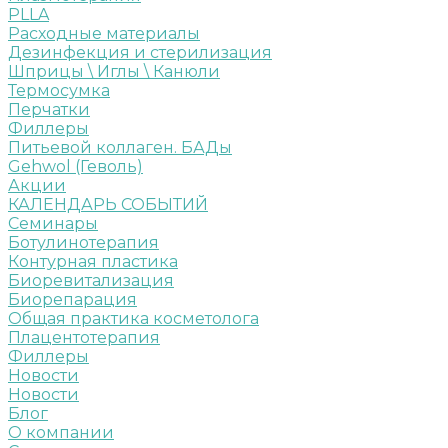
PLLA
Расходные материалы
Дезинфекция и стерилизация
Шприцы \ Иглы \ Канюли
Термосумка
Перчатки
Филлеры
Питьевой коллаген. БАДы
Gehwol (Геволь)
Акции
КАЛЕНДАРЬ СОБЫТИЙ
Семинары
Ботулинотерапия
Контурная пластика
Биоревитализация
Биорепарация
Общая практика косметолога
Плацентотерапия
Филлеры
Новости
Новости
Блог
О компании