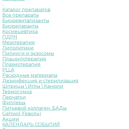
...
Каталог препаратов
Все препараты
Биоревитализанты
Биорепаранты
Космецевтика
ПДРН
Мезотерапия
Липолитики
Пилинги и экзосомы
Плацентотерапия
Плазмотерапия
PLLA
Расходные материалы
Дезинфекция и стерилизация
Шприцы \ Иглы \ Канюли
Термосумка
Перчатки
Филлеры
Питьевой коллаген. БАДы
Gehwol (Геволь)
Акции
КАЛЕНДАРЬ СОБЫТИЙ