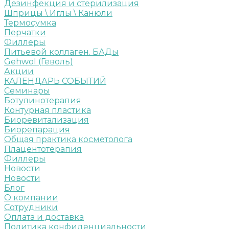
Дезинфекция и стерилизация
Шприцы \ Иглы \ Канюли
Термосумка
Перчатки
Филлеры
Питьевой коллаген. БАДы
Gehwol (Геволь)
Акции
КАЛЕНДАРЬ СОБЫТИЙ
Семинары
Ботулинотерапия
Контурная пластика
Биоревитализация
Биорепарация
Общая практика косметолога
Плацентотерапия
Филлеры
Новости
Новости
Блог
О компании
Сотрудники
Оплата и доставка
Политика конфиденциальности