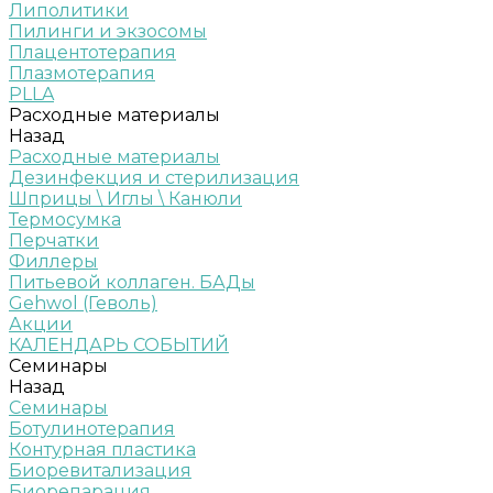
Липолитики
Пилинги и экзосомы
Плацентотерапия
Плазмотерапия
PLLA
Расходные материалы
Назад
Расходные материалы
Дезинфекция и стерилизация
Шприцы \ Иглы \ Канюли
Термосумка
Перчатки
Филлеры
Питьевой коллаген. БАДы
Gehwol (Геволь)
Акции
КАЛЕНДАРЬ СОБЫТИЙ
Семинары
Назад
Семинары
Ботулинотерапия
Контурная пластика
Биоревитализация
Биорепарация