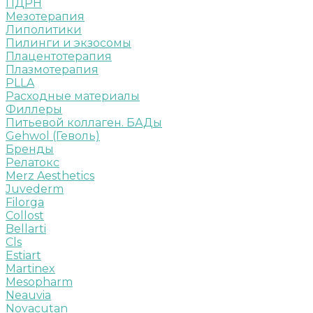
ПДРН
Мезотерапия
Липолитики
Пилинги и экзосомы
Плацентотерапия
Плазмотерапия
PLLA
Расходные материалы
Филлеры
Питьевой коллаген. БАДы
Gehwol (Геволь)
Бренды
Релатокс
Merz Aesthetics
Juvederm
Filorga
Collost
Bellarti
Cls
Estiart
Martinex
Mesopharm
Neauvia
Novacutan