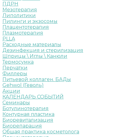
ПДРН
Мезотерапия
Липолитики
Пилинги и экзосомы
Плацентотерапия
Плазмотерапия
PLLA
Расходные материалы
Дезинфекция и стерилизация
Шприцы \ Иглы \ Канюли
Термосумка
Перчатки
Филлеры
Питьевой коллаген. БАДы
Gehwol (Геволь)
Акции
КАЛЕНДАРЬ СОБЫТИЙ
Семинары
Ботулинотерапия
Контурная пластика
Биоревитализация
Биорепарация
Общая практика косметолога