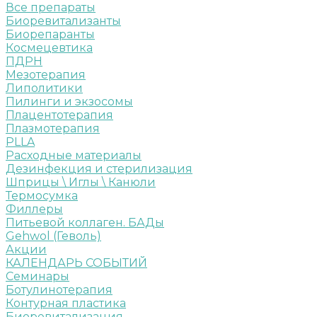
Все препараты
Биоревитализанты
Биорепаранты
Космецевтика
ПДРН
Мезотерапия
Липолитики
Пилинги и экзосомы
Плацентотерапия
Плазмотерапия
PLLA
Расходные материалы
Дезинфекция и стерилизация
Шприцы \ Иглы \ Канюли
Термосумка
Филлеры
Питьевой коллаген. БАДы
Gehwol (Геволь)
Акции
КАЛЕНДАРЬ СОБЫТИЙ
Семинары
Ботулинотерапия
Контурная пластика
Биоревитализация