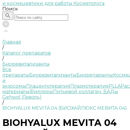
Поиск
Главная
/
Каталог препаратов
/
Биоревитализанты
Все
препараты
Биоревитализанты
Биорепаранты
Косме
и
экзосомы
Плацентотерапия
Плазмотерапия
PLLA
Рас
материалы
Филлеры
Питьевой коллаген. БАДы
Gehwol (Геволь)
/
BIOHYALUX MEVITA 04 (БИОХАЙЛЮКС МЕВИТА 04)
BIOHYALUX MEVITA 04