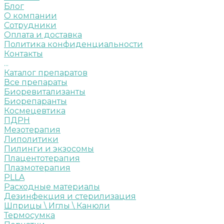
Блог
О компании
Сотрудники
Оплата и доставка
Политика конфиденциальности
Контакты
...
Каталог препаратов
Все препараты
Биоревитализанты
Биорепаранты
Космецевтика
ПДРН
Мезотерапия
Липолитики
Пилинги и экзосомы
Плацентотерапия
Плазмотерапия
PLLA
Расходные материалы
Дезинфекция и стерилизация
Шприцы \ Иглы \ Канюли
Термосумка