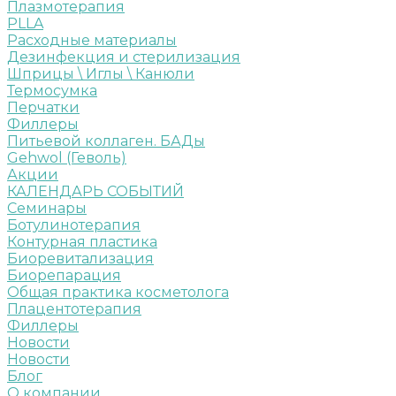
Плазмотерапия
PLLA
Расходные материалы
Дезинфекция и стерилизация
Шприцы \ Иглы \ Канюли
Термосумка
Перчатки
Филлеры
Питьевой коллаген. БАДы
Gehwol (Геволь)
Акции
КАЛЕНДАРЬ СОБЫТИЙ
Семинары
Ботулинотерапия
Контурная пластика
Биоревитализация
Биорепарация
Общая практика косметолога
Плацентотерапия
Филлеры
Новости
Новости
Блог
О компании