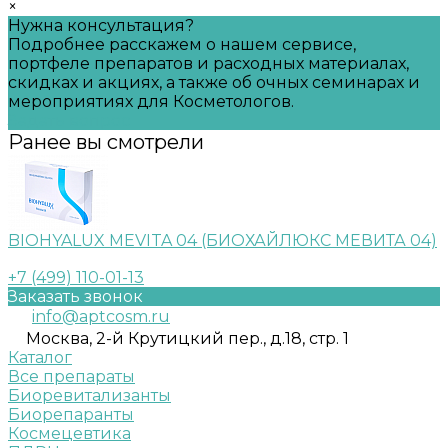
×
Нужна консультация?
Подробнее расскажем о нашем сервисе,
портфеле препаратов и расходных материалах,
скидках и акциях, а также об очных семинарах и
мероприятиях для Косметологов.
Задать вопрос
Ранее вы смотрели
BIOHYALUX MEVITA 04 (БИОХАЙЛЮКС МЕВИТА 04)
+7 (499) 110-01-13
Заказать звонок
info@aptcosm.ru
Москва, 2-й Крутицкий пер., д.18, стр. 1
Каталог
Все препараты
Биоревитализанты
Биорепаранты
Космецевтика