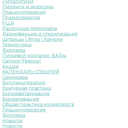
Липолитики
Пилинги и экзосомы
Плацентотерапия
Плазмотерапия
PLLA
Расходные материалы
Дезинфекция и стерилизация
Шприцы \ Иглы \ Канюли
Термосумка
Филлеры
Питьевой коллаген. БАДы
Gehwol (Геволь)
Акции
КАЛЕНДАРЬ СОБЫТИЙ
Семинары
Ботулинотерапия
Контурная пластика
Биоревитализация
Биорепарация
Общая практика косметолога
Плацентотерапия
Филлеры
Новости
Новости