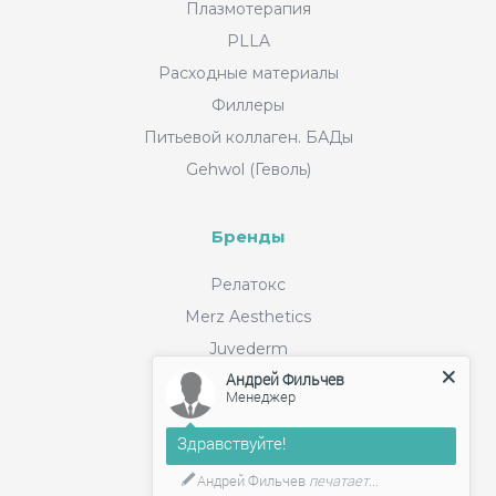
Плазмотерапия
PLLA
Расходные материалы
Филлеры
Питьевой коллаген. БАДы
Gehwol (Геволь)
Бренды
Релатокс
Merz Aesthetics
Juvederm
Андрей Фильчев
Filorga
Менеджер
Collost
Здравствуйте!
Bellarti
Cls
Андрей Фильчев
печатает...