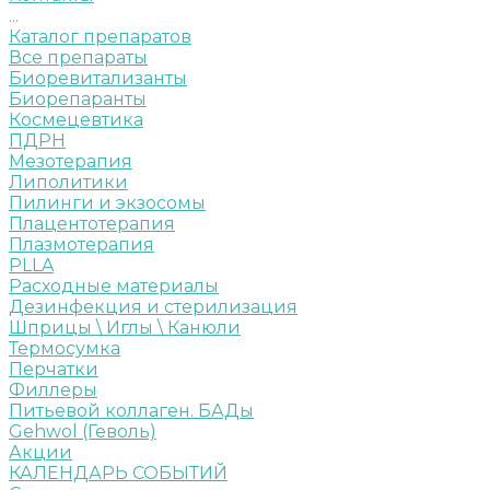
...
Каталог препаратов
Все препараты
Биоревитализанты
Биорепаранты
Космецевтика
ПДРН
Мезотерапия
Липолитики
Пилинги и экзосомы
Плацентотерапия
Плазмотерапия
PLLA
Расходные материалы
Дезинфекция и стерилизация
Шприцы \ Иглы \ Канюли
Термосумка
Перчатки
Филлеры
Питьевой коллаген. БАДы
Gehwol (Геволь)
Акции
КАЛЕНДАРЬ СОБЫТИЙ