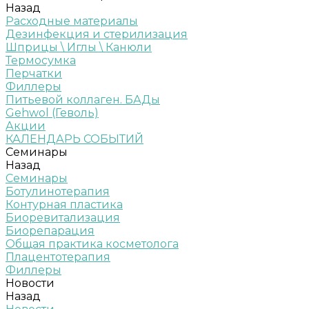
Назад
Расходные материалы
Дезинфекция и стерилизация
Шприцы \ Иглы \ Канюли
Термосумка
Перчатки
Филлеры
Питьевой коллаген. БАДы
Gehwol (Геволь)
Акции
КАЛЕНДАРЬ СОБЫТИЙ
Семинары
Назад
Семинары
Ботулинотерапия
Контурная пластика
Биоревитализация
Биорепарация
Общая практика косметолога
Плацентотерапия
Филлеры
Новости
Назад