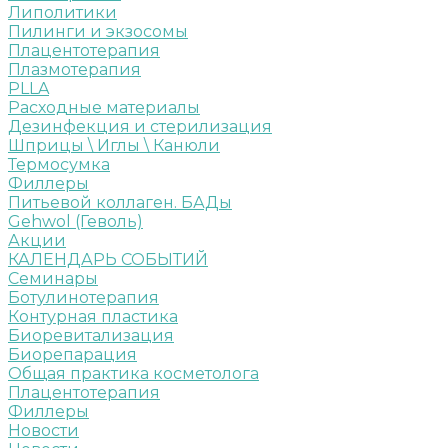
Липолитики
Пилинги и экзосомы
Плацентотерапия
Плазмотерапия
PLLA
Расходные материалы
Дезинфекция и стерилизация
Шприцы \ Иглы \ Канюли
Термосумка
Филлеры
Питьевой коллаген. БАДы
Gehwol (Геволь)
Акции
КАЛЕНДАРЬ СОБЫТИЙ
Семинары
Ботулинотерапия
Контурная пластика
Биоревитализация
Биорепарация
Общая практика косметолога
Плацентотерапия
Филлеры
Новости