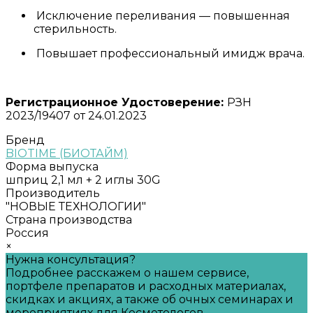
Исключение переливания — повышенная
стерильность.
Повышает профессиональный имидж врача.
Регистрационное Удостоверение:
РЗН
2023/19407 от 24.01.2023
Бренд
BIOTIME (БИОТАЙМ)
Форма выпуска
шприц 2,1 мл + 2 иглы 30G
Производитель
"НОВЫЕ ТЕХНОЛОГИИ"
Страна производства
Россия
×
Нужна консультация?
Подробнее расскажем о нашем сервисе,
портфеле препаратов и расходных материалах,
скидках и акциях, а также об очных семинарах и
мероприятиях для Косметологов.