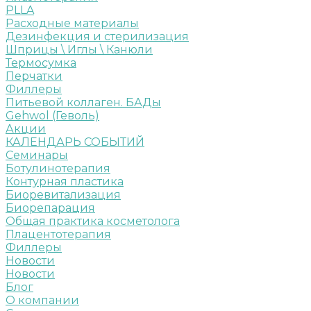
PLLA
Расходные материалы
Дезинфекция и стерилизация
Шприцы \ Иглы \ Канюли
Термосумка
Перчатки
Филлеры
Питьевой коллаген. БАДы
Gehwol (Геволь)
Акции
КАЛЕНДАРЬ СОБЫТИЙ
Семинары
Ботулинотерапия
Контурная пластика
Биоревитализация
Биорепарация
Общая практика косметолога
Плацентотерапия
Филлеры
Новости
Новости
Блог
О компании