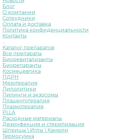
Новости
Блог
О компании
Сотрудники
Оплата и доставка
Политика конфиденциальности
Контакты
...
Каталог препаратов
Все препараты
Биоревитализанты
Биорепаранты
Космецевтика
ПДРН
Мезотерапия
Липолитики
Пилинги и экзосомы
Плацентотерапия
Плазмотерапия
PLLA
Расходные материалы
Дезинфекция и стерилизация
Шприцы \ Иглы \ Канюли
Термосумка