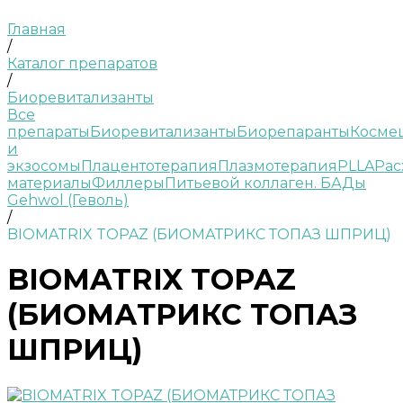
Главная
/
Каталог препаратов
/
Биоревитализанты
Все
препараты
Биоревитализанты
Биорепаранты
Косме
и
экзосомы
Плацентотерапия
Плазмотерапия
PLLA
Рас
материалы
Филлеры
Питьевой коллаген. БАДы
Gehwol (Геволь)
/
BIOMATRIX TOPAZ (БИОМАТРИКС ТОПАЗ ШПРИЦ)
BIOMATRIX TOPAZ
(БИОМАТРИКС ТОПАЗ
ШПРИЦ)