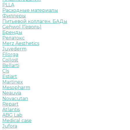
PLLA
Расходные материалы
Филлеры
Питьевой коллаген. БАДы
Gehwol (Геволь)
Бренды
Релатокс
Merz Aesthetics
Juvederm
Filorga
Collost
Bellarti
Cls
Estiart
Martinex
Mesopharm
Neauvia
Novacutan
Repart
Atlantis
ABG Lab
Medical case
Jufora