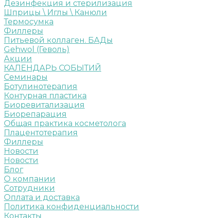
Дезинфекция и стерилизация
Шприцы \ Иглы \ Канюли
Термосумка
Филлеры
Питьевой коллаген. БАДы
Gehwol (Геволь)
Акции
КАЛЕНДАРЬ СОБЫТИЙ
Семинары
Ботулинотерапия
Контурная пластика
Биоревитализация
Биорепарация
Общая практика косметолога
Плацентотерапия
Филлеры
Новости
Новости
Блог
О компании
Сотрудники
Оплата и доставка
Политика конфиденциальности
Контакты