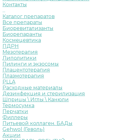
Контакты
...
Каталог препаратов
Все препараты
Биоревитализанты
Биорепаранты
Космецевтика
ПДРН
Мезотерапия
Липолитики
Пилинги и экзосомы
Плацентотерапия
Плазмотерапия
PLLA
Расходные материалы
Дезинфекция и стерилизация
Шприцы \ Иглы \ Канюли
Термосумка
Перчатки
Филлеры
Питьевой коллаген. БАДы
Gehwol (Геволь)
Акции