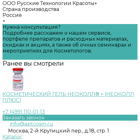
ООО Русские Технологии Красоты+
Страна производства
Россия
×
Нужна консультация?
Подробнее расскажем о нашем сервисе,
портфеле препаратов и расходных материалах,
скидках и акциях, а также об очных семинарах и
мероприятиях для Косметологов.
Задать вопрос
Ранее вы смотрели
КОСМЕТИЧЕСКИЙ ГЕЛЬ НЕОКОЛЛ® + (НЕОКОЛЛ
ПЛЮС)
+7 (499) 110-01-13
Заказать звонок
info@aptcosm.ru
Москва, 2-й Крутицкий пер., д.18, стр. 1
Каталог