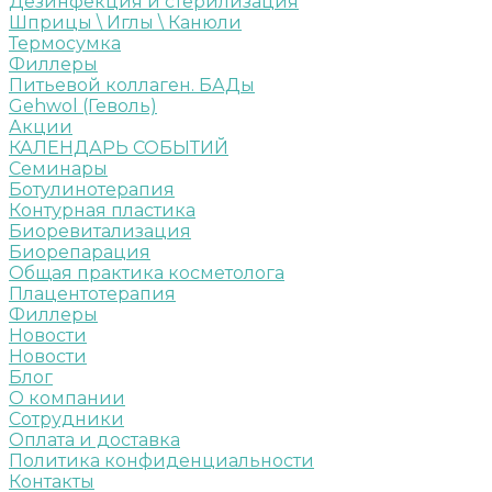
Дезинфекция и стерилизация
Шприцы \ Иглы \ Канюли
Термосумка
Филлеры
Питьевой коллаген. БАДы
Gehwol (Геволь)
Акции
КАЛЕНДАРЬ СОБЫТИЙ
Семинары
Ботулинотерапия
Контурная пластика
Биоревитализация
Биорепарация
Общая практика косметолога
Плацентотерапия
Филлеры
Новости
Новости
Блог
О компании
Сотрудники
Оплата и доставка
Политика конфиденциальности
Контакты