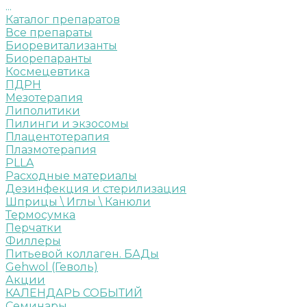
...
Каталог препаратов
Все препараты
Биоревитализанты
Биорепаранты
Космецевтика
ПДРН
Мезотерапия
Липолитики
Пилинги и экзосомы
Плацентотерапия
Плазмотерапия
PLLA
Расходные материалы
Дезинфекция и стерилизация
Шприцы \ Иглы \ Канюли
Термосумка
Перчатки
Филлеры
Питьевой коллаген. БАДы
Gehwol (Геволь)
Акции
КАЛЕНДАРЬ СОБЫТИЙ
Семинары