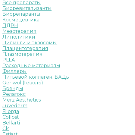
Все препараты
Биоревитализанты
Биорепаранты
Космецевтика
ПДРН
Мезотерапия
Липолитики
Пилинги и экзосомы
Плацентотерапия
Плазмотерапия
PLLA
Расходные материалы
Филлеры
Питьевой коллаген. БАДы
Gehwol (Геволь)
Бренды
Релатокс
Merz Aesthetics
Juvederm
Filorga
Collost
Bellarti
Cls
Estiart