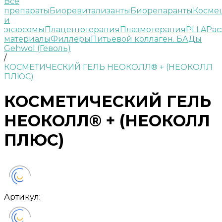
Все
препараты
Биоревитализанты
Биорепаранты
Косме
и
экзосомы
Плацентотерапия
Плазмотерапия
PLLA
Рас
материалы
Филлеры
Питьевой коллаген. БАДы
Gehwol (Геволь)
/
КОСМЕТИЧЕСКИЙ ГЕЛЬ НЕОКОЛЛ® + (НЕОКОЛЛ
ПЛЮС)
КОСМЕТИЧЕСКИЙ ГЕЛЬ
НЕОКОЛЛ® + (НЕОКОЛЛ
ПЛЮС)
Артикул: