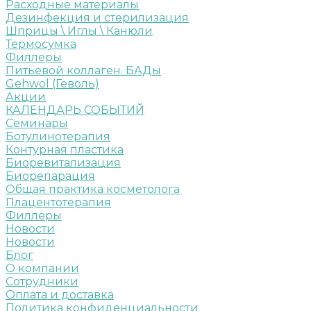
Расходные материалы
Дезинфекция и стерилизация
Шприцы \ Иглы \ Канюли
Термосумка
Филлеры
Питьевой коллаген. БАДы
Gehwol (Геволь)
Акции
КАЛЕНДАРЬ СОБЫТИЙ
Семинары
Ботулинотерапия
Контурная пластика
Биоревитализация
Биорепарация
Общая практика косметолога
Плацентотерапия
Филлеры
Новости
Новости
Блог
О компании
Сотрудники
Оплата и доставка
Политика конфиденциальности