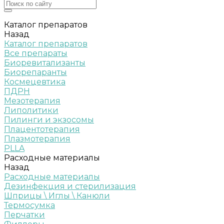
Каталог препаратов
Назад
Каталог препаратов
Все препараты
Биоревитализанты
Биорепаранты
Космецевтика
ПДРН
Мезотерапия
Липолитики
Пилинги и экзосомы
Плацентотерапия
Плазмотерапия
PLLA
Расходные материалы
Назад
Расходные материалы
Дезинфекция и стерилизация
Шприцы \ Иглы \ Канюли
Термосумка
Перчатки