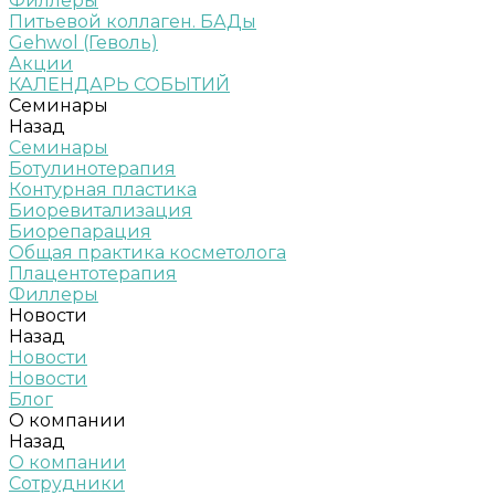
Филлеры
Питьевой коллаген. БАДы
Gehwol (Геволь)
Акции
КАЛЕНДАРЬ СОБЫТИЙ
Семинары
Назад
Семинары
Ботулинотерапия
Контурная пластика
Биоревитализация
Биорепарация
Общая практика косметолога
Плацентотерапия
Филлеры
Новости
Назад
Новости
Новости
Блог
О компании
Назад
О компании
Сотрудники