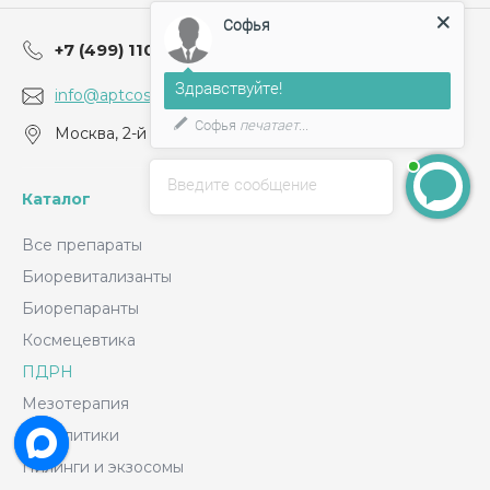
Софья
+7 (499) 110-01-13
Заказать звонок
Здравствуйте!
info@aptcosm.ru
Софья
печатает...
Москва, 2-й Крутицкий пер., д.18, стр. 1
Введите сообщение
Каталог
Все препараты
Биоревитализанты
Биорепаранты
Космецевтика
ПДРН
Мезотерапия
Липолитики
Пилинги и экзосомы