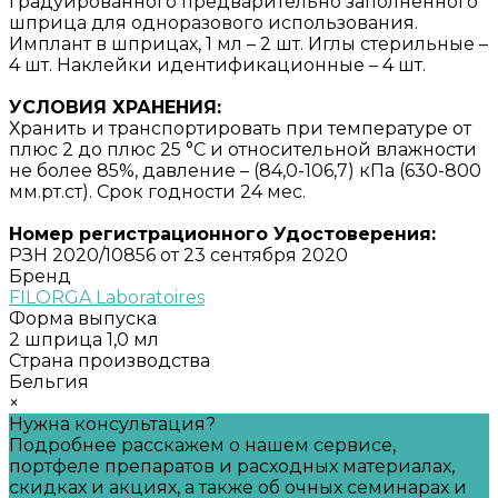
градуированного предварительно заполненного
шприца для одноразового использования.
Имплант в шприцах, 1 мл – 2 шт. Иглы стерильные –
4 шт. Наклейки идентификационные – 4 шт.
УСЛОВИЯ ХРАНЕНИЯ:
Хранить и транспортировать при температуре от
плюс 2 до плюс 25 °С и относительной влажности
не более 85%, давление – (84,0-106,7) кПа (630-800
мм.рт.ст). Срок годности 24 мес.
Номер регистрационного Удостоверения:
РЗН 2020/10856 от 23 сентября 2020
Бренд
FILORGA Laboratoires
Форма выпуска
2 шприца 1,0 мл
Страна производства
Бельгия
×
Нужна консультация?
Подробнее расскажем о нашем сервисе,
портфеле препаратов и расходных материалах,
скидках и акциях, а также об очных семинарах и