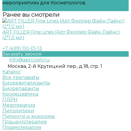
мероприятиях для Косметологов.
Задать вопрос
Ранее вы смотрели
ART FILLER Fine Lines (Арт Филлер Файн Лайнс)
(2*1.0 мл)
+7 (499) 110-01-13
Заказать звонок
info@aptcosm.ru
Москва, 2-й Крутицкий пер., д.18, стр. 1
Каталог
Все препараты
Биоревитализанты
Биорепаранты
Космецевтика
ПДРН
Мезотерапия
Липолитики
Пилинги и экзосомы
Плацентотерапия
Плазмотерапия