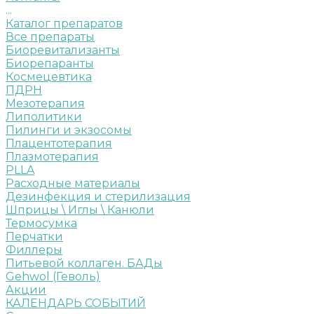
...
Каталог препаратов
Все препараты
Биоревитализанты
Биорепаранты
Космецевтика
ПДРН
Мезотерапия
Липолитики
Пилинги и экзосомы
Плацентотерапия
Плазмотерапия
PLLA
Расходные материалы
Дезинфекция и стерилизация
Шприцы \ Иглы \ Канюли
Термосумка
Перчатки
Филлеры
Питьевой коллаген. БАДы
Gehwol (Геволь)
Акции
КАЛЕНДАРЬ СОБЫТИЙ