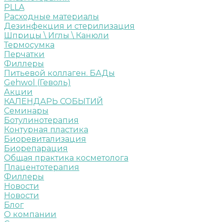
PLLA
Расходные материалы
Дезинфекция и стерилизация
Шприцы \ Иглы \ Канюли
Термосумка
Перчатки
Филлеры
Питьевой коллаген. БАДы
Gehwol (Геволь)
Акции
КАЛЕНДАРЬ СОБЫТИЙ
Семинары
Ботулинотерапия
Контурная пластика
Биоревитализация
Биорепарация
Общая практика косметолога
Плацентотерапия
Филлеры
Новости
Новости
Блог
О компании