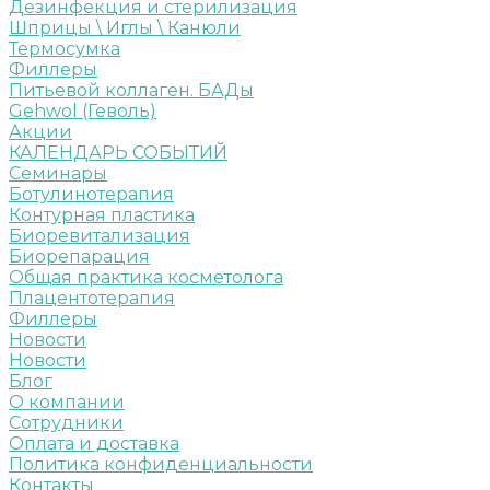
Дезинфекция и стерилизация
Шприцы \ Иглы \ Канюли
Термосумка
Филлеры
Питьевой коллаген. БАДы
Gehwol (Геволь)
Акции
КАЛЕНДАРЬ СОБЫТИЙ
Семинары
Ботулинотерапия
Контурная пластика
Биоревитализация
Биорепарация
Общая практика косметолога
Плацентотерапия
Филлеры
Новости
Новости
Блог
О компании
Сотрудники
Оплата и доставка
Политика конфиденциальности
Контакты