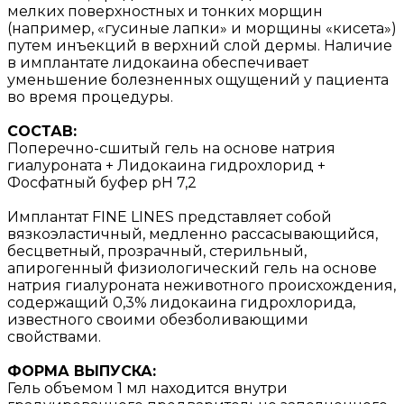
мелких поверхностных и тонких морщин
(например, «гусиные лапки» и морщины «кисета»)
путем инъекций в верхний слой дермы. Наличие
в имплантате лидокаина обеспечивает
уменьшение болезненных ощущений у пациента
во время процедуры.
СОСТАВ:
Поперечно-сшитый гель на основе натрия
гиалуроната + Лидокаина гидрохлорид +
Фосфатный буфер pH 7,2
Имплантат FINE LINES представляет собой
вязкоэластичный, медленно рассасывающийся,
бесцветный, прозрачный, стерильный,
апирогенный физиологический гель на основе
натрия гиалуроната неживотного происхождения,
содержащий 0,3% лидокаина гидрохлорида,
известного своими обезболивающими
свойствами.
ФОРМА ВЫПУСКА:
Гель объемом 1 мл находится внутри