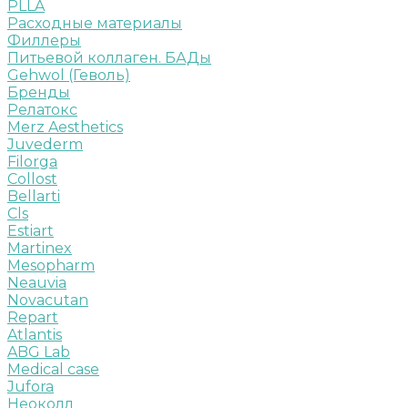
PLLA
Расходные материалы
Филлеры
Питьевой коллаген. БАДы
Gehwol (Геволь)
Бренды
Релатокс
Merz Aesthetics
Juvederm
Filorga
Collost
Bellarti
Cls
Estiart
Martinex
Mesopharm
Neauvia
Novacutan
Repart
Atlantis
ABG Lab
Medical case
Jufora
Неоколл