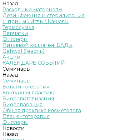
Назад
Расходные материалы
Дезинфекция и стерилизация
Шприцы \ Иглы \ Канюли
Термосумка
Перчатки
Филлеры
Питьевой коллаген. БАДы
Gehwol (Геволь)
Акции
КАЛЕНДАРЬ СОБЫТИЙ
Семинары
Назад
Семинары
Ботулинотерапия
Контурная пластика
Биоревитализация
Биорепарация
Общая практика косметолога
Плацентотерапия
Филлеры
Новости
Назад