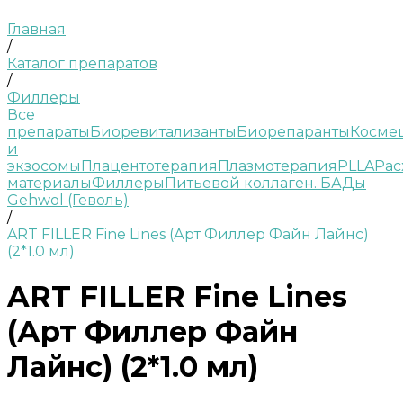
Главная
/
Каталог препаратов
/
Филлеры
Все
препараты
Биоревитализанты
Биорепаранты
Косме
и
экзосомы
Плацентотерапия
Плазмотерапия
PLLA
Рас
материалы
Филлеры
Питьевой коллаген. БАДы
Gehwol (Геволь)
/
ART FILLER Fine Lines (Арт Филлер Файн Лайнс)
(2*1.0 мл)
ART FILLER Fine Lines
(Арт Филлер Файн
Лайнс) (2*1.0 мл)