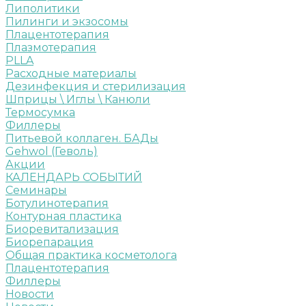
Липолитики
Пилинги и экзосомы
Плацентотерапия
Плазмотерапия
PLLA
Расходные материалы
Дезинфекция и стерилизация
Шприцы \ Иглы \ Канюли
Термосумка
Филлеры
Питьевой коллаген. БАДы
Gehwol (Геволь)
Акции
КАЛЕНДАРЬ СОБЫТИЙ
Семинары
Ботулинотерапия
Контурная пластика
Биоревитализация
Биорепарация
Общая практика косметолога
Плацентотерапия
Филлеры
Новости