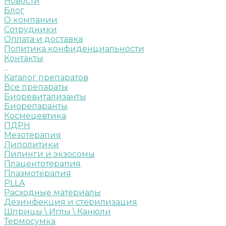
Новости
Блог
О компании
Сотрудники
Оплата и доставка
Политика конфиденциальности
Контакты
...
Каталог препаратов
Все препараты
Биоревитализанты
Биорепаранты
Космецевтика
ПДРН
Мезотерапия
Липолитики
Пилинги и экзосомы
Плацентотерапия
Плазмотерапия
PLLA
Расходные материалы
Дезинфекция и стерилизация
Шприцы \ Иглы \ Канюли
Термосумка