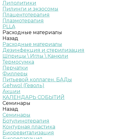
Липолитики
Пилинги и экзосомы
Плацентотерапия
Плазмотерапия
PLLA
Расходные материалы
Назад
Расходные материалы
Дезинфекция и стерилизация
Шприцы \ Иглы \ Канюли
Термосумка
Перчатки
Филлеры
Питьевой коллаген. БАДы
Gehwol (Геволь)
Акции
КАЛЕНДАРЬ СОБЫТИЙ
Семинары
Назад
Семинары
Ботулинотерапия
Контурная пластика
Биоревитализация
Биорепарация