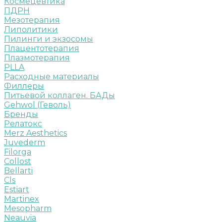
Космецевтика
ПДРН
Мезотерапия
Липолитики
Пилинги и экзосомы
Плацентотерапия
Плазмотерапия
PLLA
Расходные материалы
Филлеры
Питьевой коллаген. БАДы
Gehwol (Геволь)
Бренды
Релатокс
Merz Aesthetics
Juvederm
Filorga
Collost
Bellarti
Cls
Estiart
Martinex
Mesopharm
Neauvia