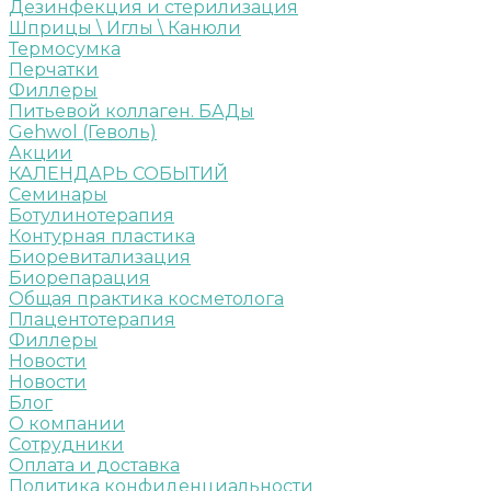
Дезинфекция и стерилизация
Шприцы \ Иглы \ Канюли
Термосумка
Перчатки
Филлеры
Питьевой коллаген. БАДы
Gehwol (Геволь)
Акции
КАЛЕНДАРЬ СОБЫТИЙ
Семинары
Ботулинотерапия
Контурная пластика
Биоревитализация
Биорепарация
Общая практика косметолога
Плацентотерапия
Филлеры
Новости
Новости
Блог
О компании
Сотрудники
Оплата и доставка
Политика конфиденциальности