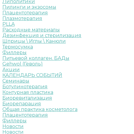
Липолитики
Пилинги и экзосомы
Плацентотерапия
Плазмотерапия
PLLA
Расходные материалы
Дезинфекция и стерилизация
Шприцы \ Иглы \ Канюли
Термосумка
Филлеры
Питьевой коллаген. БАДы
Gehwol (Геволь)
Акции
КАЛЕНДАРЬ СОБЫТИЙ
Семинары
Ботулинотерапия
Контурная пластика
Биоревитализация
Биорепарация
Общая практика косметолога
Плацентотерапия
Филлеры
Новости
Новости