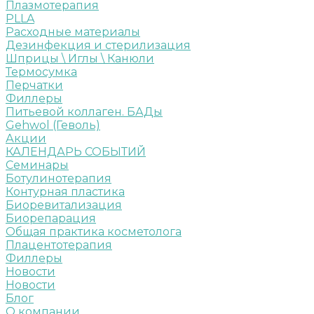
Плазмотерапия
PLLA
Расходные материалы
Дезинфекция и стерилизация
Шприцы \ Иглы \ Канюли
Термосумка
Перчатки
Филлеры
Питьевой коллаген. БАДы
Gehwol (Геволь)
Акции
КАЛЕНДАРЬ СОБЫТИЙ
Семинары
Ботулинотерапия
Контурная пластика
Биоревитализация
Биорепарация
Общая практика косметолога
Плацентотерапия
Филлеры
Новости
Новости
Блог
О компании