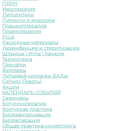
ПДРН
Мезотерапия
Липолитики
Пилинги и экзосомы
Плацентотерапия
Плазмотерапия
PLLA
Расходные материалы
Дезинфекция и стерилизация
Шприцы \ Иглы \ Канюли
Термосумка
Перчатки
Филлеры
Питьевой коллаген. БАДы
Gehwol (Геволь)
Акции
КАЛЕНДАРЬ СОБЫТИЙ
Семинары
Ботулинотерапия
Контурная пластика
Биоревитализация
Биорепарация
Общая практика косметолога