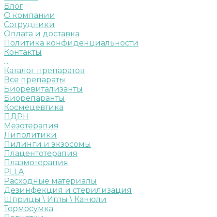
Блог
О компании
Сотрудники
Оплата и доставка
Политика конфиденциальности
Контакты
...
Каталог препаратов
Все препараты
Биоревитализанты
Биорепаранты
Космецевтика
ПДРН
Мезотерапия
Липолитики
Пилинги и экзосомы
Плацентотерапия
Плазмотерапия
PLLA
Расходные материалы
Дезинфекция и стерилизация
Шприцы \ Иглы \ Канюли
Термосумка