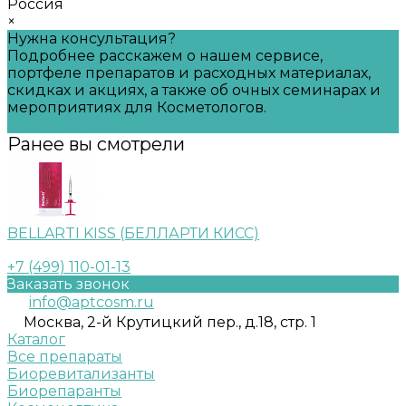
Россия
×
Нужна консультация?
Подробнее расскажем о нашем сервисе,
портфеле препаратов и расходных материалах,
скидках и акциях, а также об очных семинарах и
мероприятиях для Косметологов.
Задать вопрос
Ранее вы смотрели
BELLARTI KISS (БЕЛЛАРТИ КИСС)
+7 (499) 110-01-13
Заказать звонок
info@aptcosm.ru
Москва, 2-й Крутицкий пер., д.18, стр. 1
Каталог
Все препараты
Биоревитализанты
Биорепаранты