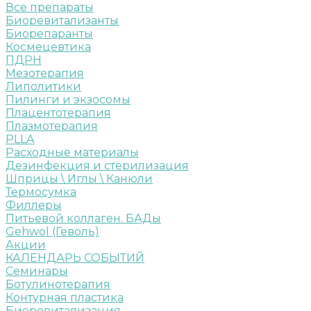
Все препараты
Биоревитализанты
Биорепаранты
Космецевтика
ПДРН
Мезотерапия
Липолитики
Пилинги и экзосомы
Плацентотерапия
Плазмотерапия
PLLA
Расходные материалы
Дезинфекция и стерилизация
Шприцы \ Иглы \ Канюли
Термосумка
Филлеры
Питьевой коллаген. БАДы
Gehwol (Геволь)
Акции
КАЛЕНДАРЬ СОБЫТИЙ
Семинары
Ботулинотерапия
Контурная пластика
Биоревитализация