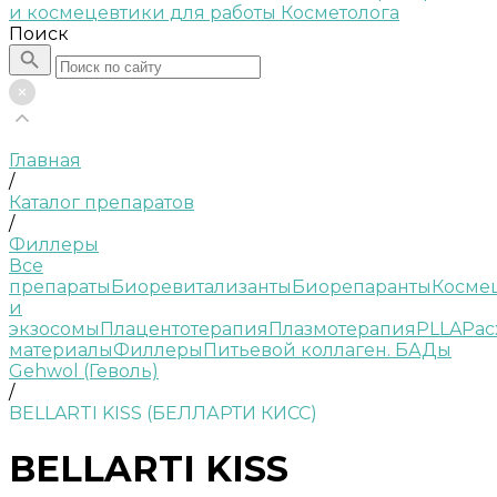
Поиск
Главная
/
Каталог препаратов
/
Филлеры
Все
препараты
Биоревитализанты
Биорепаранты
Косме
и
экзосомы
Плацентотерапия
Плазмотерапия
PLLA
Рас
материалы
Филлеры
Питьевой коллаген. БАДы
Gehwol (Геволь)
/
BELLARTI KISS (БЕЛЛАРТИ КИСС)
BELLARTI KISS