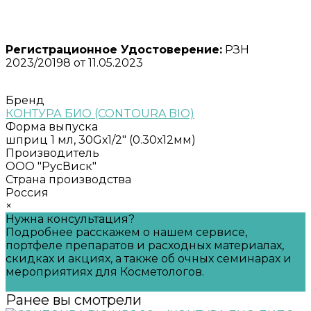
Регистрационное Удостоверение:
РЗН
2023/20198 от 11.05.2023
Бренд
КОНТУРА БИО (CONTOURA BIO)
Форма выпуска
шприц 1 мл, 30Gх1/2" (0.30х12мм)
Производитель
ООО "РусВиск"
Страна производства
Россия
×
Нужна консультация?
Подробнее расскажем о нашем сервисе,
портфеле препаратов и расходных материалах,
скидках и акциях, а также об очных семинарах и
мероприятиях для Косметологов.
Задать вопрос
Ранее вы смотрели