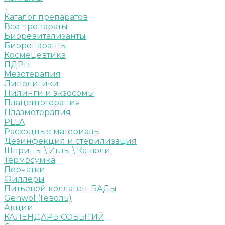
...
Каталог препаратов
Все препараты
Биоревитализанты
Биорепаранты
Космецевтика
ПДРН
Мезотерапия
Липолитики
Пилинги и экзосомы
Плацентотерапия
Плазмотерапия
PLLA
Расходные материалы
Дезинфекция и стерилизация
Шприцы \ Иглы \ Канюли
Термосумка
Перчатки
Филлеры
Питьевой коллаген. БАДы
Gehwol (Геволь)
Акции
КАЛЕНДАРЬ СОБЫТИЙ