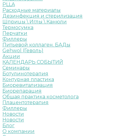
PLLA
Расходные материалы
Дезинфекция и стерилизация
Шприцы \ Иглы \ Канюли
Термосумка
Перчатки
Филлеры
Питьевой коллаген. БАДы
Gehwol (Геволь)
Акции
КАЛЕНДАРЬ СОБЫТИЙ
Семинары
Ботулинотерапия
Контурная пластика
Биоревитализация
Биорепарация
Общая практика косметолога
Плацентотерапия
Филлеры
Новости
Новости
Блог
О компании