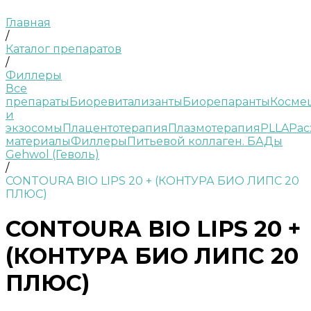
Главная
/
Каталог препаратов
/
Филлеры
Все
препараты
Биоревитализанты
Биорепаранты
Косме
и
экзосомы
Плацентотерапия
Плазмотерапия
PLLA
Рас
материалы
Филлеры
Питьевой коллаген. БАДы
Gehwol (Геволь)
/
CONTOURA BIO LIPS 20 + (КОНТУРА БИО ЛИПС 20
ПЛЮС)
CONTOURA BIO LIPS 20 +
(КОНТУРА БИО ЛИПС 20
ПЛЮС)