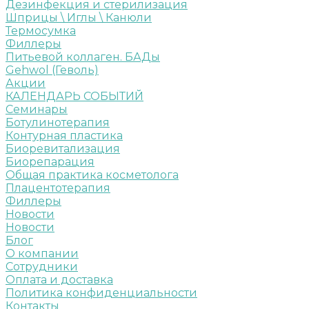
Дезинфекция и стерилизация
Шприцы \ Иглы \ Канюли
Термосумка
Филлеры
Питьевой коллаген. БАДы
Gehwol (Геволь)
Акции
КАЛЕНДАРЬ СОБЫТИЙ
Семинары
Ботулинотерапия
Контурная пластика
Биоревитализация
Биорепарация
Общая практика косметолога
Плацентотерапия
Филлеры
Новости
Новости
Блог
О компании
Сотрудники
Оплата и доставка
Политика конфиденциальности
Контакты