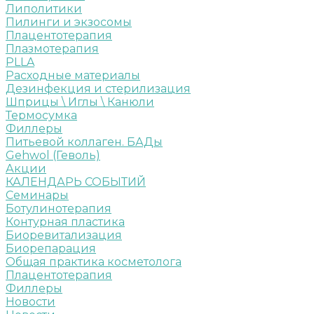
Липолитики
Пилинги и экзосомы
Плацентотерапия
Плазмотерапия
PLLA
Расходные материалы
Дезинфекция и стерилизация
Шприцы \ Иглы \ Канюли
Термосумка
Филлеры
Питьевой коллаген. БАДы
Gehwol (Геволь)
Акции
КАЛЕНДАРЬ СОБЫТИЙ
Семинары
Ботулинотерапия
Контурная пластика
Биоревитализация
Биорепарация
Общая практика косметолога
Плацентотерапия
Филлеры
Новости