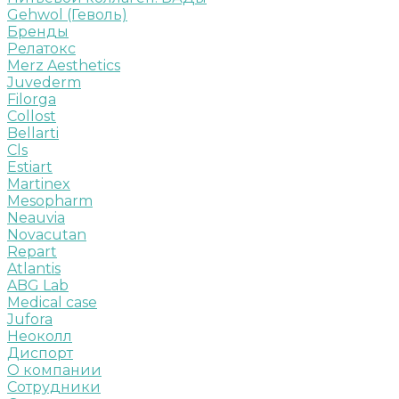
Gehwol (Геволь)
Бренды
Релатокс
Merz Aesthetics
Juvederm
Filorga
Collost
Bellarti
Cls
Estiart
Martinex
Mesopharm
Neauvia
Novacutan
Repart
Atlantis
ABG Lab
Medical case
Jufora
Неоколл
Диспорт
О компании
Сотрудники