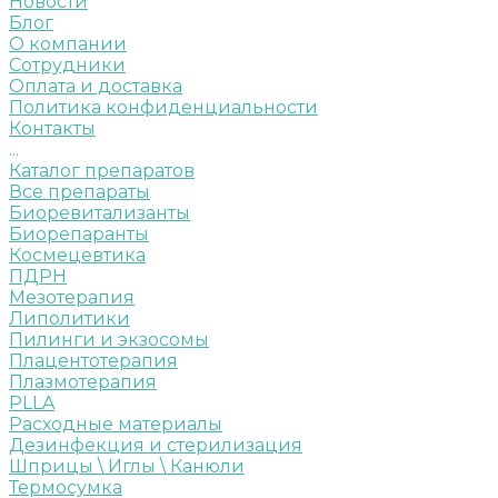
Новости
Блог
О компании
Сотрудники
Оплата и доставка
Политика конфиденциальности
Контакты
...
Каталог препаратов
Все препараты
Биоревитализанты
Биорепаранты
Космецевтика
ПДРН
Мезотерапия
Липолитики
Пилинги и экзосомы
Плацентотерапия
Плазмотерапия
PLLA
Расходные материалы
Дезинфекция и стерилизация
Шприцы \ Иглы \ Канюли
Термосумка