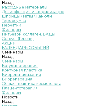
Назад
Расходные материалы
Дезинфекция и стерилизация
Шприцы \ Иглы \ Канюли
Термосумка
Перчатки
Филлеры
Питьевой коллаген. БАДы
Gehwol (Геволь)
Акции
КАЛЕНДАРЬ СОБЫТИЙ
Семинары
Назад
Семинары
Ботулинотерапия
Контурная пластика
Биоревитализация
Биорепарация
Общая практика косметолога
Плацентотерапия
Филлеры
Новости
Назад