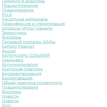
Пилинги и экзосомы
Плацентотерапия
Плазмотерапия
PLLA
Расходные материалы
Дезинфекция и стерилизация
Шприцы \ Иглы \ Канюли
Термосумка
Филлеры
Питьевой коллаген. БАДы
Gehwol (Геволь)
Акции
КАЛЕНДАРЬ СОБЫТИЙ
Семинары
Ботулинотерапия
Контурная пластика
Биоревитализация
Биорепарация
Общая практика косметолога
Плацентотерапия
Филлеры
Новости
Новости
Блог