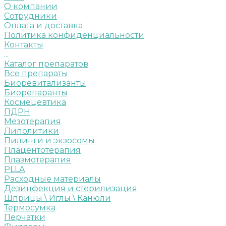
О компании
Сотрудники
Оплата и доставка
Политика конфиденциальности
Контакты
...
Каталог препаратов
Все препараты
Биоревитализанты
Биорепаранты
Космецевтика
ПДРН
Мезотерапия
Липолитики
Пилинги и экзосомы
Плацентотерапия
Плазмотерапия
PLLA
Расходные материалы
Дезинфекция и стерилизация
Шприцы \ Иглы \ Канюли
Термосумка
Перчатки