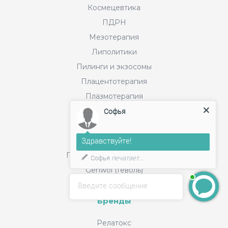
Космецевтика
ПДРН
Мезотерапия
Липолитики
Пилинги и экзосомы
Плацентотерапия
Плазмотерапия
Софья
PLLA
Расходные материалы
Здравствуйте!
Филлеры
Питьевой коллаген. БАДы
Софья
печатает...
Gehwol (Геволь)
Введите сообщение
Бренды
Релатокс