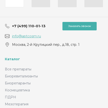
O
D
EE
P
(Т
Е
+7 (499) 110-01-13
С
Заказать звонок
О
Р
info@aptcosm.ru
О
Д
Москва, 2-й Крутицкий пер., д.18, стр. 1
И
П)
Каталог
Все препараты
Биоревитализанты
Биорепаранты
Космецевтика
ПДРН
Мезотерапия