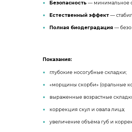
Безопасность
— минимальное с
Естественный эффект
— стабил
Полная биодеградация
— безо
Показания:
глубокие носогубные складки;
«морщины скорби» (оральные к
выраженные возрастные складки
коррекция скул и овала лица;
увеличение объёма губ и коррек