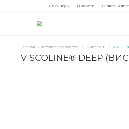
Семинары
Новости
Оплата и дос
Главная
/
Каталог препаратов
/
Филлеры
/
VISCOLI
VISCOLINE® DEEP (ВИ