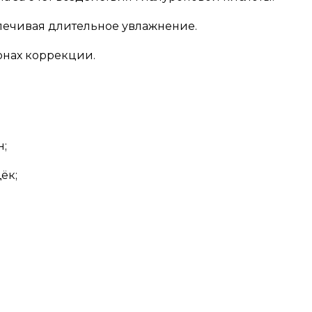
спечивая длительное увлажнение.
онах коррекции.
;
ёк;