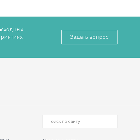
асходных
приятиях
Задать вопрос