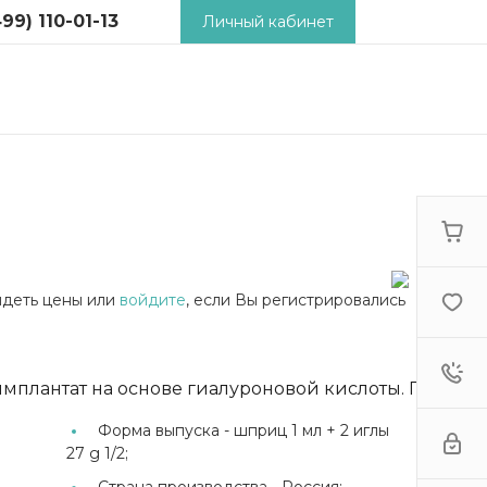
99) 110-01-13
Личный кабинет
) 110-01-13
 2-й
й пер., д.18,
ьник -
9:00 - 18:00
tcosm.ru
видеть цены или
войдите
, если Вы регистрировались
мплантат на основе гиалуроновой кислоты. Предна
Форма выпуска -
шприц 1 мл + 2 иглы
27 g 1/2;