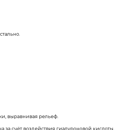
стально.
жи, выравнивая рельеф.
а за счёт воздействия гиалуроновой кислоты.