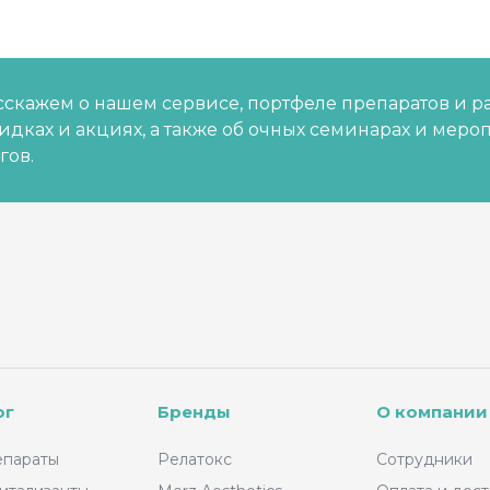
скажем о нашем сервисе, портфеле препаратов и р
кидках и акциях, а также об очных семинарах и меро
гов.
ог
Бренды
О компании
епараты
Релатокс
Сотрудники