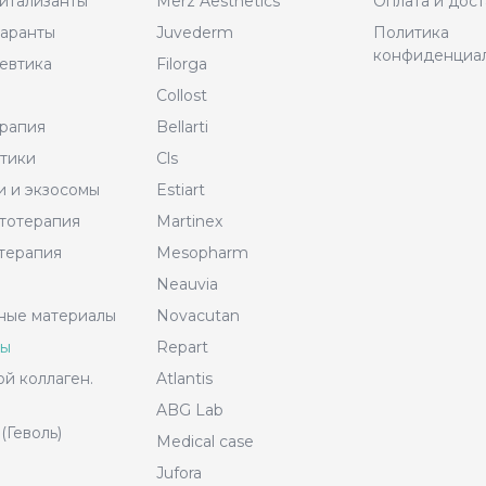
итализанты
Merz Aesthetics
Оплата и дост
аранты
Juvederm
Политика
конфиденциа
евтика
Filorga
Collost
рапия
Bellarti
тики
Cls
и и экзосомы
Estiart
тотерапия
Martinex
терапия
Mesopharm
Neauvia
ные материалы
Novacutan
ры
Repart
й коллаген.
Atlantis
ABG Lab
(Геволь)
Medical case
Jufora