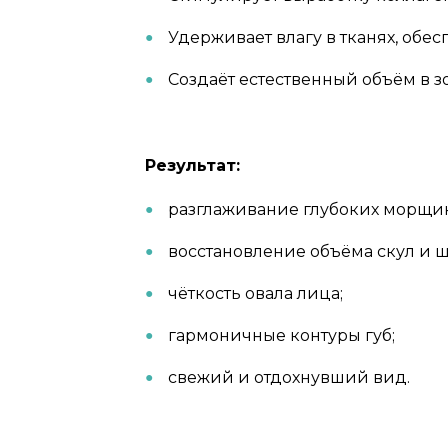
Удерживает влагу в тканях, обе
Создаёт естественный объём в з
Результат:
разглаживание глубоких морщин
восстановление объёма скул и щ
чёткость овала лица;
гармоничные контуры губ;
свежий и отдохнувший вид.