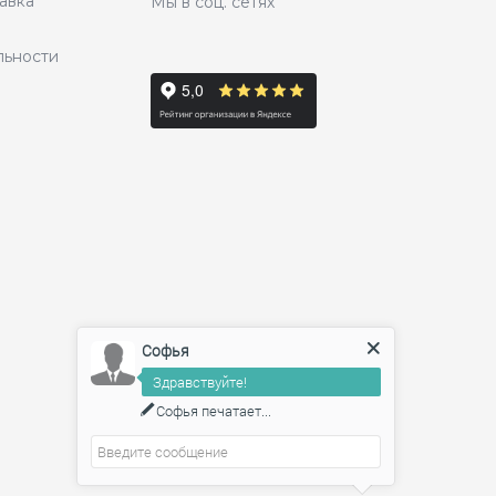
авка
Мы в соц. сетях
льности
Софья
Здравствуйте!
Софья
печатает...