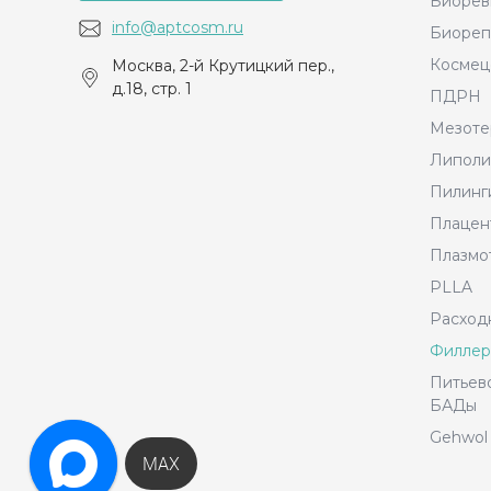
Биорев
info@aptcosm.ru
Биореп
Космец
Москва, 2-й Крутицкий пер.,
д.18, стр. 1
ПДРН
Мезоте
Липоли
Пилинг
Плацен
Плазмо
PLLA
Расход
Филле
Питьево
БАДы
Gehwol 
MAX