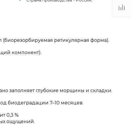
Страна производства -
Россия;
л (биорезорбируемая ретикулярная форма).
щий компонент).
но заполняет глубокие морщины и складки.
од биодеградации 7–10 месяцев.
т 0,3 %
ых ощущений.