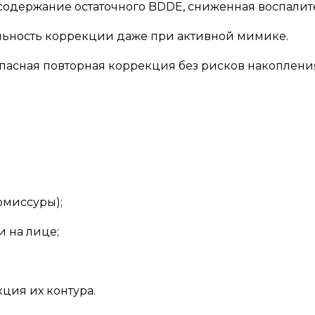
одержание остаточного BDDE, сниженная воспалите
ьность коррекции даже при активной мимике.
пасная повторная коррекция без рисков накопления
омиссуры);
 на лице;
ция их контура.