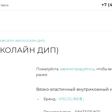
+7 (4
тавка
+7 (499
Москва,
Крутицки
стр. 1
NE® DEEP (ВИСКОЛАЙН ДИП)
Понедел
СКОЛАЙН ДИП)
пятница 
info@ap
Пожалуйста,
зарегистрируйтесь
, чтобы 
ранее.
Вязко‑эластичный внутрикожный и
Бренд -
VISCOLINE®
;