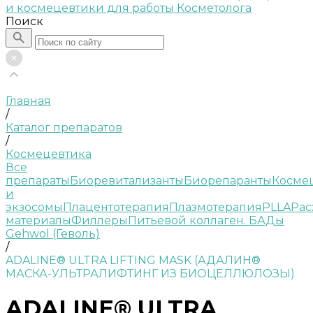
Поиск
Главная
/
Каталог препаратов
/
Космецевтика
Все
препараты
Биоревитализанты
Биорепаранты
Косме
и
экзосомы
Плацентотерапия
Плазмотерапия
PLLA
Рас
материалы
Филлеры
Питьевой коллаген. БАДы
Gehwol (Геволь)
/
ADALINE® ULTRA LIFTING MASK (АДАЛИН®
МАСКА-УЛЬТРАЛИФТИНГ ИЗ БИОЦЕЛЛЮЛОЗЫ)
ADALINE® ULTRA