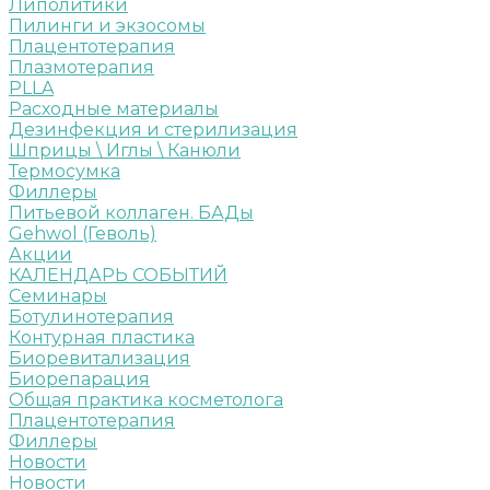
Липолитики
Пилинги и экзосомы
Плацентотерапия
Плазмотерапия
PLLA
Расходные материалы
Дезинфекция и стерилизация
Шприцы \ Иглы \ Канюли
Термосумка
Филлеры
Питьевой коллаген. БАДы
Gehwol (Геволь)
Акции
КАЛЕНДАРЬ СОБЫТИЙ
Семинары
Ботулинотерапия
Контурная пластика
Биоревитализация
Биорепарация
Общая практика косметолога
Плацентотерапия
Филлеры
Новости
Новости