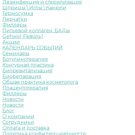
Дезинфекция и стерилизация
Шприцы \ Иглы \ Канюли
Термосумка
Перчатки
Филлеры
Питьевой коллаген. БАДы
Gehwol (Геволь)
Акции
КАЛЕНДАРЬ СОБЫТИЙ
Семинары
Ботулинотерапия
Контурная пластика
Биоревитализация
Биорепарация
Общая практика косметолога
Плацентотерапия
Филлеры
Новости
Новости
Блог
О компании
Сотрудники
Оплата и доставка
Политика конфиденциальности