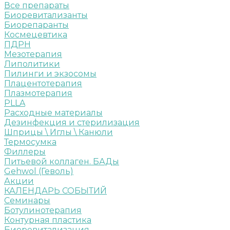
Все препараты
Биоревитализанты
Биорепаранты
Космецевтика
ПДРН
Мезотерапия
Липолитики
Пилинги и экзосомы
Плацентотерапия
Плазмотерапия
PLLA
Расходные материалы
Дезинфекция и стерилизация
Шприцы \ Иглы \ Канюли
Термосумка
Филлеры
Питьевой коллаген. БАДы
Gehwol (Геволь)
Акции
КАЛЕНДАРЬ СОБЫТИЙ
Семинары
Ботулинотерапия
Контурная пластика
Биоревитализация