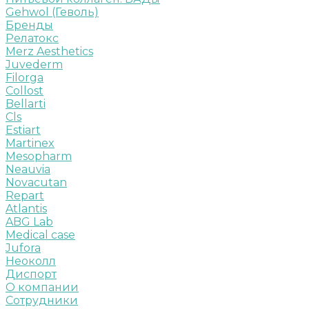
Gehwol (Геволь)
Бренды
Релатокс
Merz Aesthetics
Juvederm
Filorga
Collost
Bellarti
Cls
Estiart
Martinex
Mesopharm
Neauvia
Novacutan
Repart
Atlantis
ABG Lab
Medical case
Jufora
Неоколл
Диспорт
О компании
Сотрудники