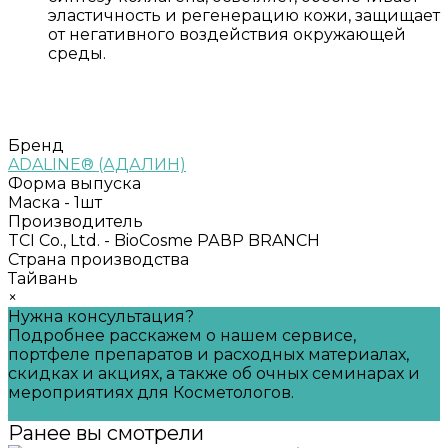
эластичность и регенерацию кожи, защищает
от негативного воздействия окружающей
среды.
Бренд
ADALINE® (АДАЛИН)
Форма выпуска
Маска - 1шт
Производитель
TCI Со., Ltd. - BioCosme РАВР BRANCH
Страна производства
Тайвань
×
Нужна консультация?
Подробнее расскажем о нашем сервисе,
портфеле препаратов и расходных материалах,
скидках и акциях, а также об очных семинарах и
мероприятиях для Косметологов.
Задать вопрос
Ранее вы смотрели