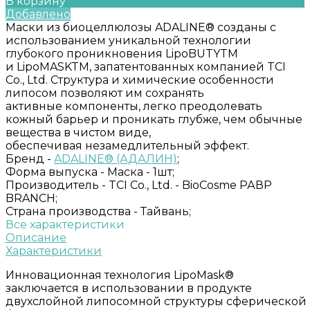
В корзину
Добавлено
Маски из биоцеллюлозы ADALINE® созданы с
использованием уникальной технологии
глубокого проникновения LipоBUTYTM
и LipoMASKTM, запатентованных компанией TCI
Co., Ltd. Структура и химические особенности
липосом позволяют им сохранять
активные компоненты, легко преодолевать
кожный барьер и проникать глубже, чем обычные
вещества в чистом виде,
обеспечивая незамедлительный эффект.
Бренд -
ADALINE® (АДАЛИН)
;
Форма выпуска -
Маска - 1шт;
Производитель -
TCI Со., Ltd. - BioCosme РАВР
BRANCH;
Страна производства -
Тайвань;
Все характеристики
Описание
Характеристики
Инновационная технология LipoMask®
заключается в использовании в продукте
двухслойной липосомной структуры сферической