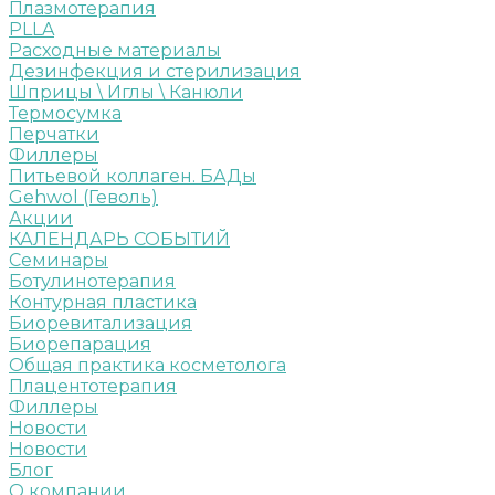
Плазмотерапия
PLLA
Расходные материалы
Дезинфекция и стерилизация
Шприцы \ Иглы \ Канюли
Термосумка
Перчатки
Филлеры
Питьевой коллаген. БАДы
Gehwol (Геволь)
Акции
КАЛЕНДАРЬ СОБЫТИЙ
Семинары
Ботулинотерапия
Контурная пластика
Биоревитализация
Биорепарация
Общая практика косметолога
Плацентотерапия
Филлеры
Новости
Новости
Блог
О компании