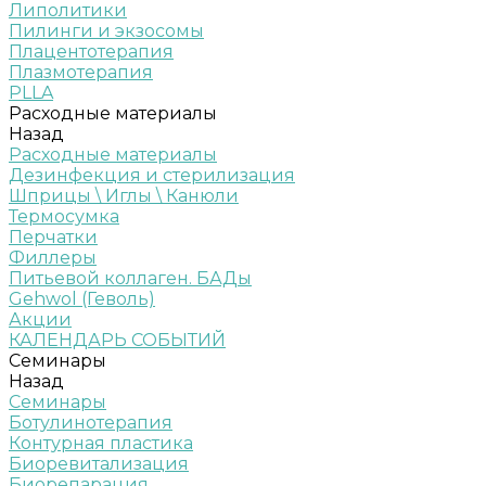
Липолитики
Пилинги и экзосомы
Плацентотерапия
Плазмотерапия
PLLA
Расходные материалы
Назад
Расходные материалы
Дезинфекция и стерилизация
Шприцы \ Иглы \ Канюли
Термосумка
Перчатки
Филлеры
Питьевой коллаген. БАДы
Gehwol (Геволь)
Акции
КАЛЕНДАРЬ СОБЫТИЙ
Семинары
Назад
Семинары
Ботулинотерапия
Контурная пластика
Биоревитализация
Биорепарация