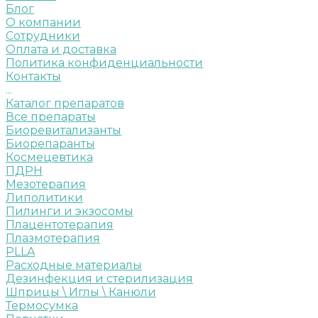
Блог
О компании
Сотрудники
Оплата и доставка
Политика конфиденциальности
Контакты
...
Каталог препаратов
Все препараты
Биоревитализанты
Биорепаранты
Космецевтика
ПДРН
Мезотерапия
Липолитики
Пилинги и экзосомы
Плацентотерапия
Плазмотерапия
PLLA
Расходные материалы
Дезинфекция и стерилизация
Шприцы \ Иглы \ Канюли
Термосумка