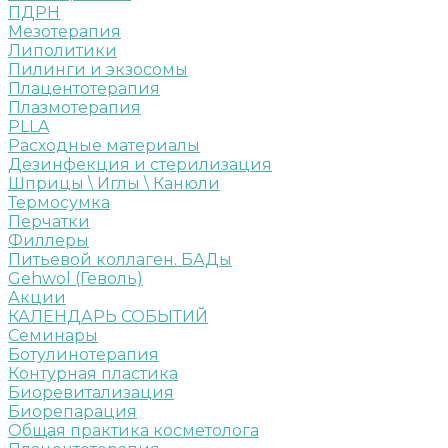
ПДРН
Мезотерапия
Липолитики
Пилинги и экзосомы
Плацентотерапия
Плазмотерапия
PLLA
Расходные материалы
Дезинфекция и стерилизация
Шприцы \ Иглы \ Канюли
Термосумка
Перчатки
Филлеры
Питьевой коллаген. БАДы
Gehwol (Геволь)
Акции
КАЛЕНДАРЬ СОБЫТИЙ
Семинары
Ботулинотерапия
Контурная пластика
Биоревитализация
Биорепарация
Общая практика косметолога