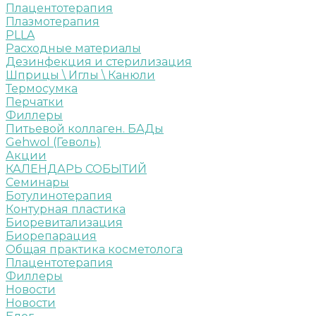
Плацентотерапия
Плазмотерапия
PLLA
Расходные материалы
Дезинфекция и стерилизация
Шприцы \ Иглы \ Канюли
Термосумка
Перчатки
Филлеры
Питьевой коллаген. БАДы
Gehwol (Геволь)
Акции
КАЛЕНДАРЬ СОБЫТИЙ
Семинары
Ботулинотерапия
Контурная пластика
Биоревитализация
Биорепарация
Общая практика косметолога
Плацентотерапия
Филлеры
Новости
Новости