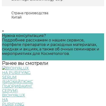
Страна производства
Китай
×
Нужна консультация?
Подробнее расскажем о нашем сервисе,
портфеле препаратов и расходных материалах,
скидках и акциях, а также об очных семинарах и
мероприятиях для Косметологов.
Задать вопрос
Ранее вы смотрели
BIOHYALUX
HA
PURIFYING