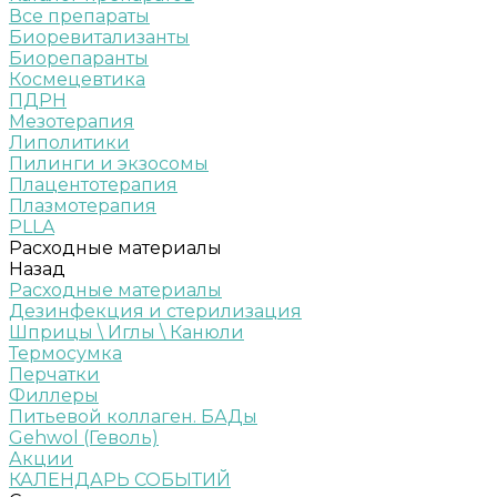
Все препараты
Биоревитализанты
Биорепаранты
Космецевтика
ПДРН
Мезотерапия
Липолитики
Пилинги и экзосомы
Плацентотерапия
Плазмотерапия
PLLA
Расходные материалы
Назад
Расходные материалы
Дезинфекция и стерилизация
Шприцы \ Иглы \ Канюли
Термосумка
Перчатки
Филлеры
Питьевой коллаген. БАДы
Gehwol (Геволь)
Акции
КАЛЕНДАРЬ СОБЫТИЙ