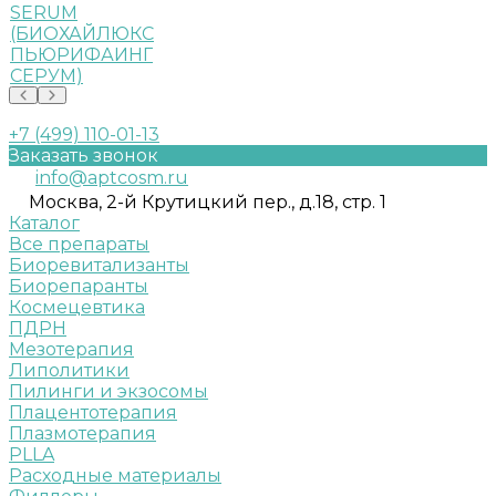
SERUM
(БИОХАЙЛЮКС
ПЬЮРИФАИНГ
СЕРУМ)
+7 (499) 110-01-13
Заказать звонок
info@aptcosm.ru
Москва, 2-й Крутицкий пер., д.18, стр. 1
Каталог
Все препараты
Биоревитализанты
Биорепаранты
Космецевтика
ПДРН
Мезотерапия
Липолитики
Пилинги и экзосомы
Плацентотерапия
Плазмотерапия
PLLA
Расходные материалы