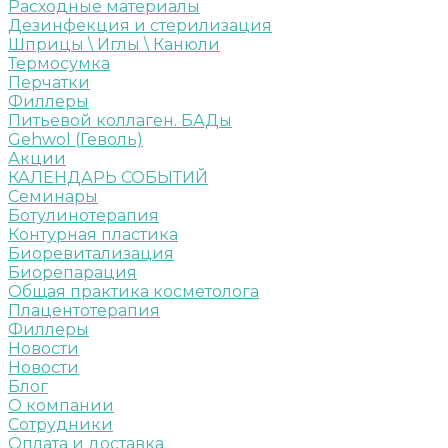
Расходные материалы
Дезинфекция и стерилизация
Шприцы \ Иглы \ Канюли
Термосумка
Перчатки
Филлеры
Питьевой коллаген. БАДы
Gehwol (Геволь)
Акции
КАЛЕНДАРЬ СОБЫТИЙ
Семинары
Ботулинотерапия
Контурная пластика
Биоревитализация
Биорепарация
Общая практика косметолога
Плацентотерапия
Филлеры
Новости
Новости
Блог
О компании
Сотрудники
Оплата и доставка