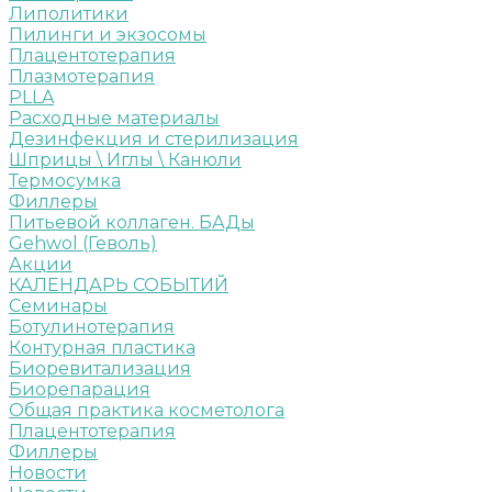
Липолитики
Пилинги и экзосомы
Плацентотерапия
Плазмотерапия
PLLA
Расходные материалы
Дезинфекция и стерилизация
Шприцы \ Иглы \ Канюли
Термосумка
Филлеры
Питьевой коллаген. БАДы
Gehwol (Геволь)
Акции
КАЛЕНДАРЬ СОБЫТИЙ
Семинары
Ботулинотерапия
Контурная пластика
Биоревитализация
Биорепарация
Общая практика косметолога
Плацентотерапия
Филлеры
Новости