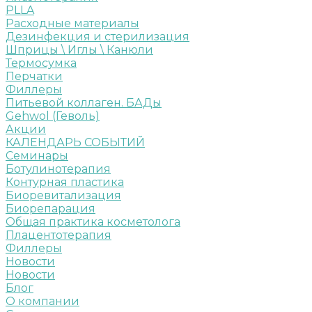
PLLA
Расходные материалы
Дезинфекция и стерилизация
Шприцы \ Иглы \ Канюли
Термосумка
Перчатки
Филлеры
Питьевой коллаген. БАДы
Gehwol (Геволь)
Акции
КАЛЕНДАРЬ СОБЫТИЙ
Семинары
Ботулинотерапия
Контурная пластика
Биоревитализация
Биорепарация
Общая практика косметолога
Плацентотерапия
Филлеры
Новости
Новости
Блог
О компании