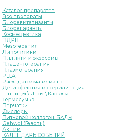
...
Каталог препаратов
Все препараты
Биоревитализанты
Биорепаранты
Космецевтика
ПДРН
Мезотерапия
Липолитики
Пилинги и экзосомы
Плацентотерапия
Плазмотерапия
PLLA
Расходные материалы
Дезинфекция и стерилизация
Шприцы \ Иглы \ Канюли
Термосумка
Перчатки
Филлеры
Питьевой коллаген. БАДы
Gehwol (Геволь)
Акции
КАЛЕНДАРЬ СОБЫТИЙ