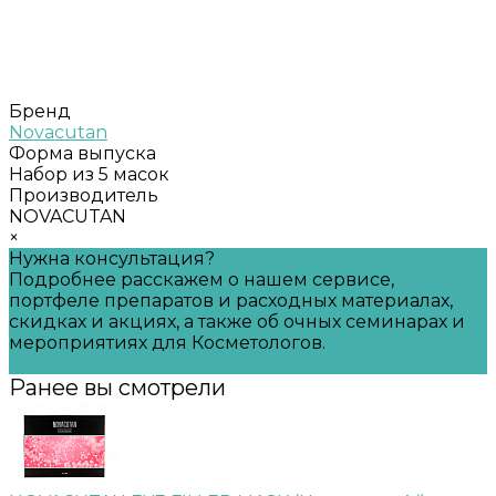
Бренд
Novacutan
Форма выпуска
Набор из 5 масок
Производитель
NOVACUTAN
×
Нужна консультация?
Подробнее расскажем о нашем сервисе,
портфеле препаратов и расходных материалах,
скидках и акциях, а также об очных семинарах и
мероприятиях для Косметологов.
Задать вопрос
Ранее вы смотрели