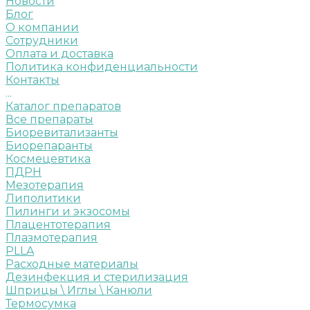
Новости
Блог
О компании
Сотрудники
Оплата и доставка
Политика конфиденциальности
Контакты
...
Каталог препаратов
Все препараты
Биоревитализанты
Биорепаранты
Космецевтика
ПДРН
Мезотерапия
Липолитики
Пилинги и экзосомы
Плацентотерапия
Плазмотерапия
PLLA
Расходные материалы
Дезинфекция и стерилизация
Шприцы \ Иглы \ Канюли
Термосумка