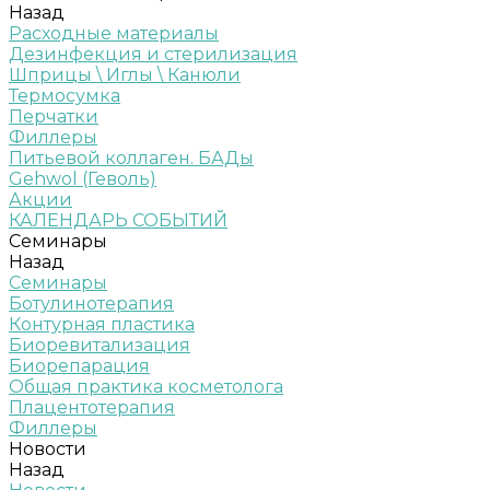
Назад
Расходные материалы
Дезинфекция и стерилизация
Шприцы \ Иглы \ Канюли
Термосумка
Перчатки
Филлеры
Питьевой коллаген. БАДы
Gehwol (Геволь)
Акции
КАЛЕНДАРЬ СОБЫТИЙ
Семинары
Назад
Семинары
Ботулинотерапия
Контурная пластика
Биоревитализация
Биорепарация
Общая практика косметолога
Плацентотерапия
Филлеры
Новости
Назад