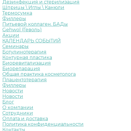
Дезинфекция и стерилизация
Шприцы \ Иглы \ Канюли
Термосумка
Филлеры
Питьевой коллаген. БАДы
Gehwol (Геволь)
Акции
КАЛЕНДАРЬ СОБЫТИЙ
Семинары
Ботулинотерапия
Контурная пластика
Биоревитализация
Биорепарация
Общая практика косметолога
Плацентотерапия
Филлеры
Новости
Новости
Блог
О компании
Сотрудники
Оплата и доставка
Политика конфиденциальности
Контакты