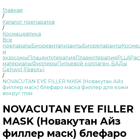
Главная
/
Каталог препаратов
/
Космецевтика
Все
препараты
Биоревитализанты
Биорепаранты
Косме
и
экзосомы
Плацентотерапия
Плазмотерапия
PLLA
Рас
материалы
Филлеры
Питьевой коллаген. БАДы
Gehwol (Геволь)
/
NOVACUTAN EYE FILLER MASK (Новакутан Айз
филлер маск) блефаро маска филлер для кожи
вокруг глаз
NOVACUTAN EYE FILLER
MASK (Новакутан Айз
филлер маск) блефаро