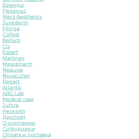
Бренды
Релатокс
Merz Aesthetics
Juvederm
Filorga
Collost
Bellarti
Cls
Estiart
Martinex
Mesopharm
Neauvia
Novacutan
Repart
Atlantis
ABG Lab
Medical case
Jufora
Неоколл
Диспорт
О компании
Сотрудники
Оплата и доставка