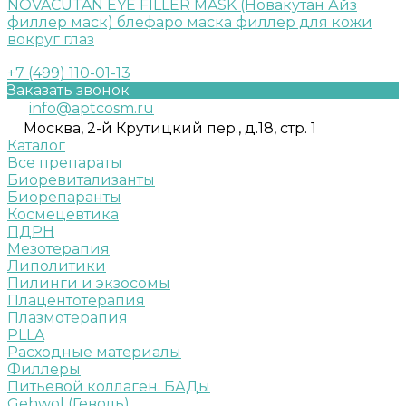
NOVACUTAN EYE FILLER MASK (Новакутан Айз
филлер маск) блефаро маска филлер для кожи
вокруг глаз
+7 (499) 110-01-13
Заказать звонок
info@aptcosm.ru
Москва, 2-й Крутицкий пер., д.18, стр. 1
Каталог
Все препараты
Биоревитализанты
Биорепаранты
Космецевтика
ПДРН
Мезотерапия
Липолитики
Пилинги и экзосомы
Плацентотерапия
Плазмотерапия
PLLA
Расходные материалы
Филлеры
Питьевой коллаген. БАДы
Gehwol (Геволь)