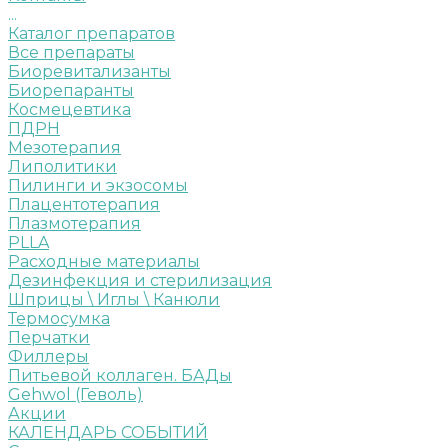
...
Каталог препаратов
Все препараты
Биоревитализанты
Биорепаранты
Космецевтика
ПДРН
Мезотерапия
Липолитики
Пилинги и экзосомы
Плацентотерапия
Плазмотерапия
PLLA
Расходные материалы
Дезинфекция и стерилизация
Шприцы \ Иглы \ Канюли
Термосумка
Перчатки
Филлеры
Питьевой коллаген. БАДы
Gehwol (Геволь)
Акции
КАЛЕНДАРЬ СОБЫТИЙ