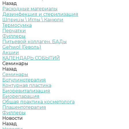
Назад
Расходные материалы
Дезинфекция и стерилизация
Шприцы \ Иглы \ Канюли
Термосумка
Перчатки
Филлеры
Питьевой коллаген. БАДы
Gehwol (Геволь)
Акции
КАЛЕНДАРЬ СОБЫТИЙ
Семинары
Назад
Семинары
Ботулинотерапия
Контурная пластика
Биоревитализация
Биорепарация
Общая практика косметолога
Плацентотерапия
Филлеры
Новости
Назад