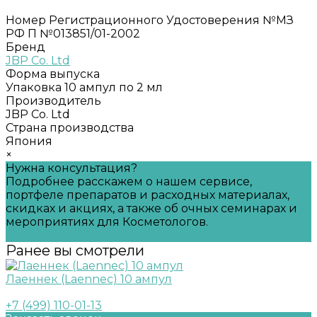
Номер Регистрационного Удостоверения №МЗ
РФ П №013851/01-2002
Бренд
JBP Co. Ltd
Форма выпуска
Упаковка 10 ампул по 2 мл
Производитель
JBP Co. Ltd
Страна производства
Япония
×
Нужна консультация?
Подробнее расскажем о нашем сервисе,
портфеле препаратов и расходных материалах,
скидках и акциях, а также об очных семинарах и
мероприятиях для Косметологов.
Задать вопрос
Ранее вы смотрели
Лаеннек (Laennec) 10 ампул
+7 (499) 110-01-13