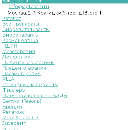
Заказать звонок
info@aptcosm.ru
Москва, 2-й Крутицкий пер., д.18, стр. 1
Каталог
Все препараты
Биоревитализанты
Биорепаранты
Космецевтика
ПДРН
Мезотерапия
Липолитики
Пилинги и экзосомы
Плацентотерапия
Плазмотерапия
PLLA
Расходные материалы
Филлеры
Питьевой коллаген. БАДы
Gehwol (Геволь)
Бренды
Релатокс
Merz Aesthetics
Juvederm
Filorga