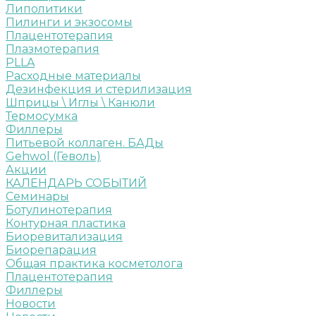
Липолитики
Пилинги и экзосомы
Плацентотерапия
Плазмотерапия
PLLA
Расходные материалы
Дезинфекция и стерилизация
Шприцы \ Иглы \ Канюли
Термосумка
Филлеры
Питьевой коллаген. БАДы
Gehwol (Геволь)
Акции
КАЛЕНДАРЬ СОБЫТИЙ
Семинары
Ботулинотерапия
Контурная пластика
Биоревитализация
Биорепарация
Общая практика косметолога
Плацентотерапия
Филлеры
Новости