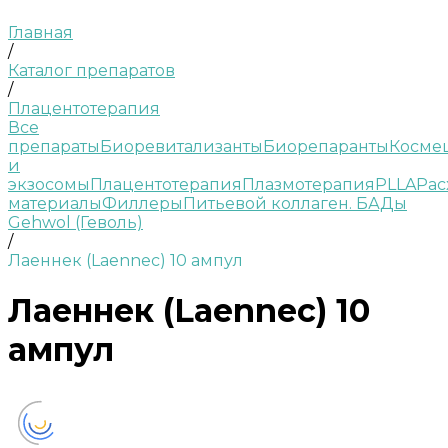
Главная
/
Каталог препаратов
/
Плацентотерапия
Все
препараты
Биоревитализанты
Биорепаранты
Косме
и
экзосомы
Плацентотерапия
Плазмотерапия
PLLA
Рас
материалы
Филлеры
Питьевой коллаген. БАДы
Gehwol (Геволь)
/
Лаеннек (Laennec) 10 ампул
Лаеннек (Laennec) 10
ампул