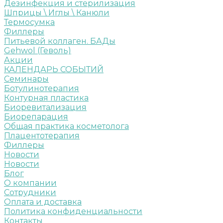
Дезинфекция и стерилизация
Шприцы \ Иглы \ Канюли
Термосумка
Филлеры
Питьевой коллаген. БАДы
Gehwol (Геволь)
Акции
КАЛЕНДАРЬ СОБЫТИЙ
Семинары
Ботулинотерапия
Контурная пластика
Биоревитализация
Биорепарация
Общая практика косметолога
Плацентотерапия
Филлеры
Новости
Новости
Блог
О компании
Сотрудники
Оплата и доставка
Политика конфиденциальности
Контакты