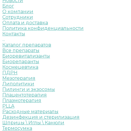
Новости
Блог
О компании
Сотрудники
Оплата и доставка
Политика конфиденциальности
Контакты
...
Каталог препаратов
Все препараты
Биоревитализанты
Биорепаранты
Космецевтика
ПДРН
Мезотерапия
Липолитики
Пилинги и экзосомы
Плацентотерапия
Плазмотерапия
PLLA
Расходные материалы
Дезинфекция и стерилизация
Шприцы \ Иглы \ Канюли
Термосумка