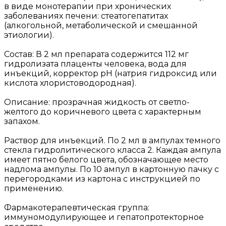
в виде монотерапии при хронических
заболеваниях печени: стеатогепатитах
(алкогольной, метаболической и смешанной
этиологии).
Состав: В 2 мл препарата содержится 112 мг
гидролизата плаценты человека, вода для
инъекций, корректор рН (натрия гидроксид или
кислота хлористоводородная).
Описание: прозрачная жидкость от светло-
желтого до коричневого цвета с характерным
запахом.
Раствор для инъекций. По 2 мл в ампулах темного
стекла гидролитического класса 2. Каждая ампула
имеет пятно белого цвета, обозначающее место
надлома ампулы. По 10 ампул в картонную пачку с
перегородками из картона с инструкцией по
применению.
Фармакотерапевтическая группа:
иммуномодулирующее и гепатопротекторное