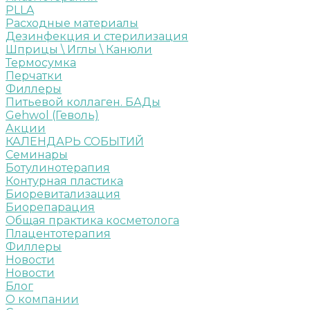
PLLA
Расходные материалы
Дезинфекция и стерилизация
Шприцы \ Иглы \ Канюли
Термосумка
Перчатки
Филлеры
Питьевой коллаген. БАДы
Gehwol (Геволь)
Акции
КАЛЕНДАРЬ СОБЫТИЙ
Семинары
Ботулинотерапия
Контурная пластика
Биоревитализация
Биорепарация
Общая практика косметолога
Плацентотерапия
Филлеры
Новости
Новости
Блог
О компании