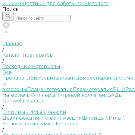
Поиск
Главная
/
Каталог препаратов
/
Расходные материалы
Все
препараты
Биоревитализанты
Биорепаранты
Косме
и
экзосомы
Плацентотерапия
Плазмотерапия
PLLA
Рас
материалы
Филлеры
Питьевой коллаген. БАДы
Gehwol (Геволь)
/
Шприцы \ Иглы \ Канюли
Дезинфекция и стерилизация
Шприцы \ Иглы \
Канюли
Термосумка
Перчатки
/