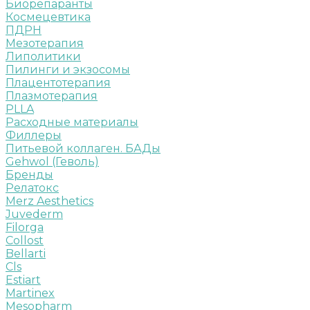
Биорепаранты
Космецевтика
ПДРН
Мезотерапия
Липолитики
Пилинги и экзосомы
Плацентотерапия
Плазмотерапия
PLLA
Расходные материалы
Филлеры
Питьевой коллаген. БАДы
Gehwol (Геволь)
Бренды
Релатокс
Merz Aesthetics
Juvederm
Filorga
Collost
Bellarti
Cls
Estiart
Martinex
Mesopharm