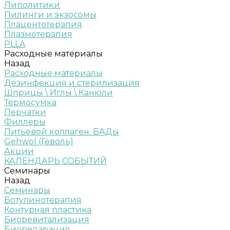
Липолитики
Пилинги и экзосомы
Плацентотерапия
Плазмотерапия
PLLA
Расходные материалы
Назад
Расходные материалы
Дезинфекция и стерилизация
Шприцы \ Иглы \ Канюли
Термосумка
Перчатки
Филлеры
Питьевой коллаген. БАДы
Gehwol (Геволь)
Акции
КАЛЕНДАРЬ СОБЫТИЙ
Семинары
Назад
Семинары
Ботулинотерапия
Контурная пластика
Биоревитализация
Биорепарация