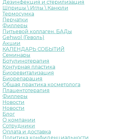
Дезинфекция и стерилизация
Шприцы \ Иглы \ Канюли
Термосумка
Перчатки
Филлеры
Питьевой коллаген. БАДы
Gehwol (Геволь)
Акции
КАЛЕНДАРЬ СОБЫТИЙ
Семинары
Ботулинотерапия
Контурная пластика
Биоревитализация
Биорепарация
Общая практика косметолога
Плацентотерапия
Филлеры
Новости
Новости
Блог
О компании
Сотрудники
Оплата и доставка
Политика конфиденциальности