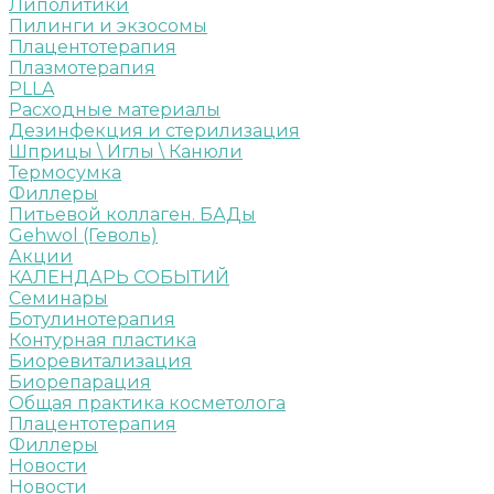
Липолитики
Пилинги и экзосомы
Плацентотерапия
Плазмотерапия
PLLA
Расходные материалы
Дезинфекция и стерилизация
Шприцы \ Иглы \ Канюли
Термосумка
Филлеры
Питьевой коллаген. БАДы
Gehwol (Геволь)
Акции
КАЛЕНДАРЬ СОБЫТИЙ
Семинары
Ботулинотерапия
Контурная пластика
Биоревитализация
Биорепарация
Общая практика косметолога
Плацентотерапия
Филлеры
Новости
Новости