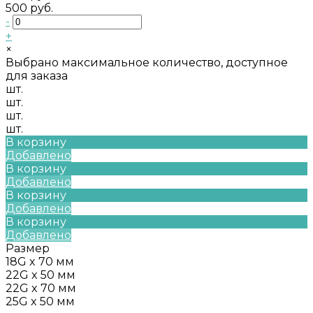
500 руб.
-
+
×
Выбрано максимальное количество, доступное
для заказа
шт.
шт.
шт.
шт.
В корзину
Добавлено
В корзину
Добавлено
В корзину
Добавлено
В корзину
Добавлено
Размер
18G x 70 мм
22G x 50 мм
22G x 70 мм
25G x 50 мм