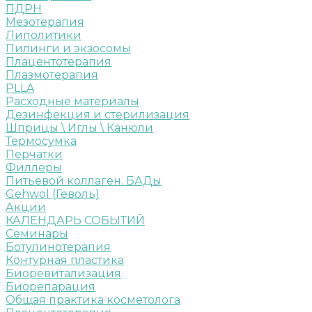
ПДРН
Мезотерапия
Липолитики
Пилинги и экзосомы
Плацентотерапия
Плазмотерапия
PLLA
Расходные материалы
Дезинфекция и стерилизация
Шприцы \ Иглы \ Канюли
Термосумка
Перчатки
Филлеры
Питьевой коллаген. БАДы
Gehwol (Геволь)
Акции
КАЛЕНДАРЬ СОБЫТИЙ
Семинары
Ботулинотерапия
Контурная пластика
Биоревитализация
Биорепарация
Общая практика косметолога