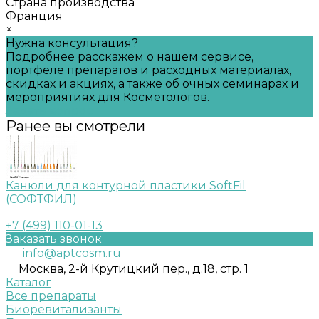
Страна производства
Франция
×
Нужна консультация?
Подробнее расскажем о нашем сервисе,
портфеле препаратов и расходных материалах,
скидках и акциях, а также об очных семинарах и
мероприятиях для Косметологов.
Задать вопрос
Ранее вы смотрели
Канюли для контурной пластики SoftFil
(СОФТФИЛ)
+7 (499) 110-01-13
Заказать звонок
info@aptcosm.ru
Москва, 2-й Крутицкий пер., д.18, стр. 1
Каталог
Все препараты
Биоревитализанты