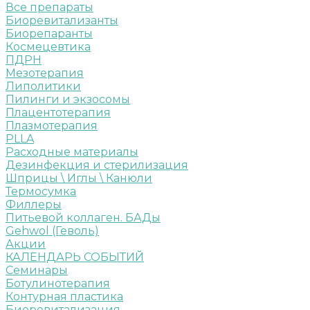
Все препараты
Биоревитализанты
Биорепаранты
Космецевтика
ПДРН
Мезотерапия
Липолитики
Пилинги и экзосомы
Плацентотерапия
Плазмотерапия
PLLA
Расходные материалы
Дезинфекция и стерилизация
Шприцы \ Иглы \ Канюли
Термосумка
Филлеры
Питьевой коллаген. БАДы
Gehwol (Геволь)
Акции
КАЛЕНДАРЬ СОБЫТИЙ
Семинары
Ботулинотерапия
Контурная пластика
Биоревитализация