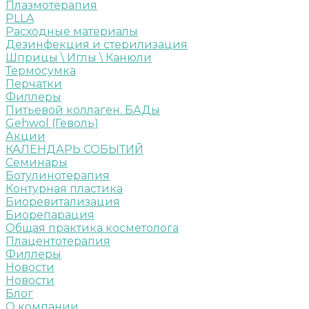
Плазмотерапия
PLLA
Расходные материалы
Дезинфекция и стерилизация
Шприцы \ Иглы \ Канюли
Термосумка
Перчатки
Филлеры
Питьевой коллаген. БАДы
Gehwol (Геволь)
Акции
КАЛЕНДАРЬ СОБЫТИЙ
Семинары
Ботулинотерапия
Контурная пластика
Биоревитализация
Биорепарация
Общая практика косметолога
Плацентотерапия
Филлеры
Новости
Новости
Блог
О компании