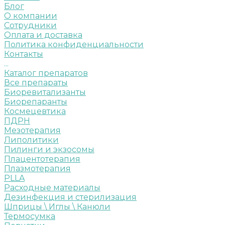
Блог
О компании
Сотрудники
Оплата и доставка
Политика конфиденциальности
Контакты
...
Каталог препаратов
Все препараты
Биоревитализанты
Биорепаранты
Космецевтика
ПДРН
Мезотерапия
Липолитики
Пилинги и экзосомы
Плацентотерапия
Плазмотерапия
PLLA
Расходные материалы
Дезинфекция и стерилизация
Шприцы \ Иглы \ Канюли
Термосумка