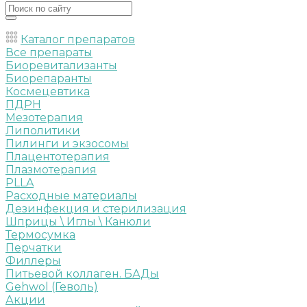
Каталог препаратов
Все препараты
Биоревитализанты
Биорепаранты
Космецевтика
ПДРН
Мезотерапия
Липолитики
Пилинги и экзосомы
Плацентотерапия
Плазмотерапия
PLLA
Расходные материалы
Дезинфекция и стерилизация
Шприцы \ Иглы \ Канюли
Термосумка
Перчатки
Филлеры
Питьевой коллаген. БАДы
Gehwol (Геволь)
Акции