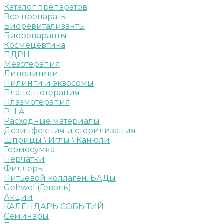
Каталог препаратов
Все препараты
Биоревитализанты
Биорепаранты
Космецевтика
ПДРН
Мезотерапия
Липолитики
Пилинги и экзосомы
Плацентотерапия
Плазмотерапия
PLLA
Расходные материалы
Дезинфекция и стерилизация
Шприцы \ Иглы \ Канюли
Термосумка
Перчатки
Филлеры
Питьевой коллаген. БАДы
Gehwol (Геволь)
Акции
КАЛЕНДАРЬ СОБЫТИЙ
Семинары