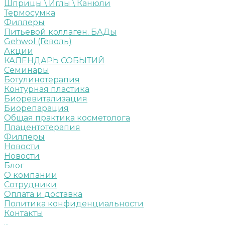
Шприцы \ Иглы \ Канюли
Термосумка
Филлеры
Питьевой коллаген. БАДы
Gehwol (Геволь)
Акции
КАЛЕНДАРЬ СОБЫТИЙ
Семинары
Ботулинотерапия
Контурная пластика
Биоревитализация
Биорепарация
Общая практика косметолога
Плацентотерапия
Филлеры
Новости
Новости
Блог
О компании
Сотрудники
Оплата и доставка
Политика конфиденциальности
Контакты
...