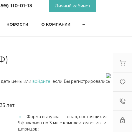
99) 110-01-13
Личный кабинет
...
НОВОСТИ
О КОМПАНИИ
) 110-01-13
 2-й
й пер., д.18,
ьник -
9:00 - 18:00
Ф)
tcosm.ru
видеть цены или
войдите
, если Вы регистрировались
5 лет.
Форма выпуска -
Пенал, состоящих из
5 флаконов по 3 мл с комплектом из игл и
шприцов.;