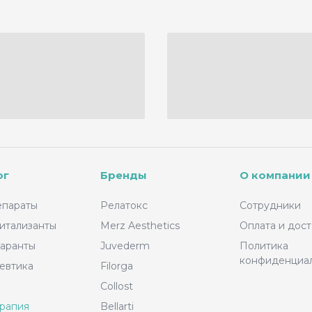
ог
Бренды
О компании
епараты
Релатокс
Сотрудники
итализанты
Merz Aesthetics
Оплата и дост
аранты
Juvederm
Политика
конфиденциа
евтика
Filorga
Collost
рапия
Bellarti