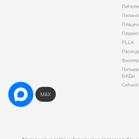
Липоли
Пилинг
Плацен
Плазмо
PLLA
Расход
Филле
Питьево
БАДы
Gehwol 
MAX