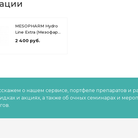
дации
MESOPHARM Hydro
Line Extra (Мезофарм
Гидро Лайн Экстра)
2 400 руб.
скажем о нашем сервисе, портфеле препаратов и р
кидках и акциях, а также об очных семинарах и меро
гов.