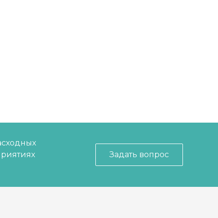
асходных
приятиях
Задать вопрос