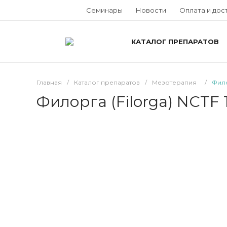
Семинары
Новости
Оплата и дос
КАТАЛОГ ПРЕПАРАТОВ
Главная
/
Каталог препаратов
/
Мезотерапия
/
Фило
Филорга (Filorga) NCTF