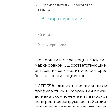
Производитель -
Laboratoires
FILORGA;
Все характеристики
Описание
Характеристики
Это первый в мире медицинский п
маркировкой СЕ, соответствующий
относящимся к медицинским сре
безопасности пациентов.
NCTF135® - линия инъекционных м
профилактики и коррекции признак
активных компонента и гиалуронов
полиревитализирующее действие н
недостатке ее сияния, тонуса, элас