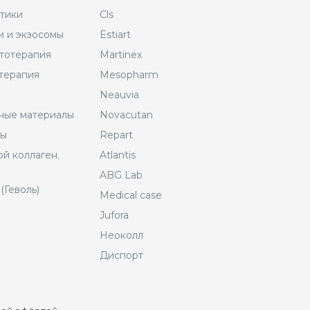
тики
Cls
и и экзосомы
Estiart
тотерапия
Martinex
терапия
Mesopharm
Neauvia
ные материалы
Novacutan
ры
Repart
й коллаген.
Atlantis
ABG Lab
(Геволь)
Medical case
Jufora
Неоколл
Диспорт