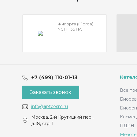
Филорга (Filorga)
NCTF 135 HA
«Обогащенный»
(НСТФ)
Катал
+7 (499) 110-01-13
Все пр
Заказать звонок
Биорев
info@aptcosm.ru
Биореп
Космец
Москва, 2-й Крутицкий пер.,
д.18, стр. 1
ПДРН
Мезоте