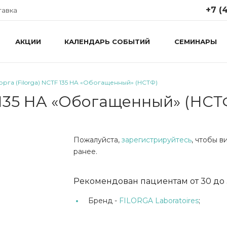
+7 (4
тавка
АКЦИИ
КАЛЕНДАРЬ СОБЫТИЙ
СЕМИНАРЫ
+7 (499
Москва,
Крутицки
стр. 1
рга (Filorga) NCTF 135 HA «Обогащенный» (НСТФ)
Понедел
пятница 
 135 HA «Обогащенный» (НСТ
info@ap
Пожалуйста,
зарегистрируйтесь
, чтобы 
ранее.
Рекомендован пациентам от 30 до 3
Бренд -
FILORGA Laboratoires
;