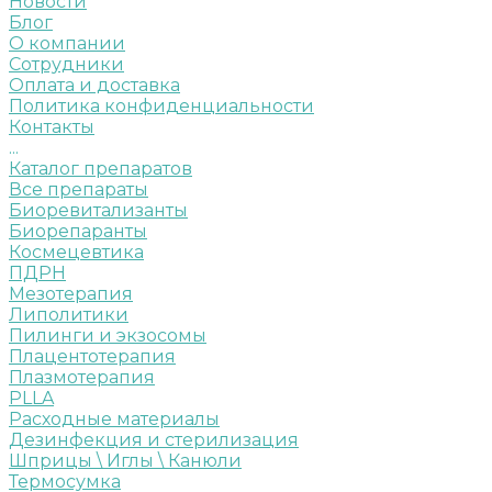
Новости
Блог
О компании
Сотрудники
Оплата и доставка
Политика конфиденциальности
Контакты
...
Каталог препаратов
Все препараты
Биоревитализанты
Биорепаранты
Космецевтика
ПДРН
Мезотерапия
Липолитики
Пилинги и экзосомы
Плацентотерапия
Плазмотерапия
PLLA
Расходные материалы
Дезинфекция и стерилизация
Шприцы \ Иглы \ Канюли
Термосумка