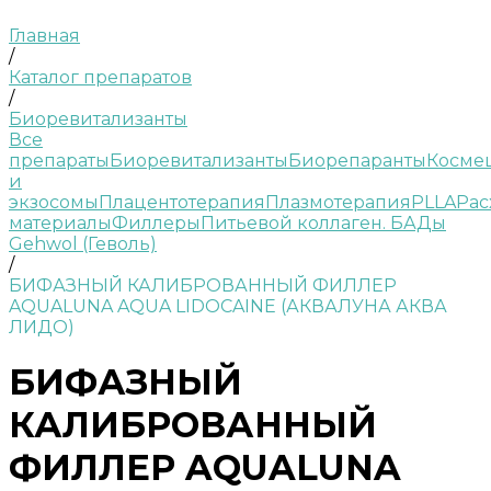
Главная
/
Каталог препаратов
/
Биоревитализанты
Все
препараты
Биоревитализанты
Биорепаранты
Косме
и
экзосомы
Плацентотерапия
Плазмотерапия
PLLA
Рас
материалы
Филлеры
Питьевой коллаген. БАДы
Gehwol (Геволь)
/
БИФАЗНЫЙ КАЛИБРОВАННЫЙ ФИЛЛЕР
AQUALUNA AQUA LIDOCAINE (АКВАЛУНА АКВА
ЛИДО)
БИФАЗНЫЙ
КАЛИБРОВАННЫЙ
ФИЛЛЕР AQUALUNA