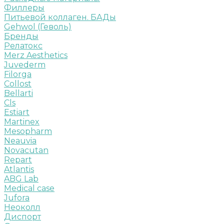
Филлеры
Питьевой коллаген. БАДы
Gehwol (Геволь)
Бренды
Релатокс
Merz Aesthetics
Juvederm
Filorga
Collost
Bellarti
Cls
Estiart
Martinex
Mesopharm
Neauvia
Novacutan
Repart
Atlantis
ABG Lab
Medical case
Jufora
Неоколл
Диспорт