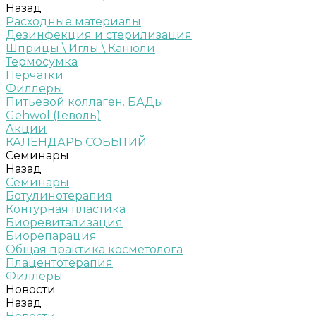
Назад
Расходные материалы
Дезинфекция и стерилизация
Шприцы \ Иглы \ Канюли
Термосумка
Перчатки
Филлеры
Питьевой коллаген. БАДы
Gehwol (Геволь)
Акции
КАЛЕНДАРЬ СОБЫТИЙ
Семинары
Назад
Семинары
Ботулинотерапия
Контурная пластика
Биоревитализация
Биорепарация
Общая практика косметолога
Плацентотерапия
Филлеры
Новости
Назад