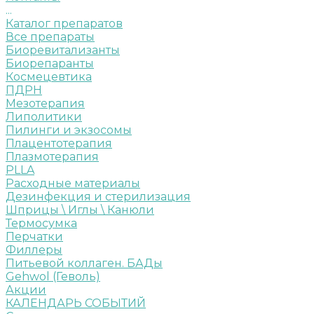
...
Каталог препаратов
Все препараты
Биоревитализанты
Биорепаранты
Космецевтика
ПДРН
Мезотерапия
Липолитики
Пилинги и экзосомы
Плацентотерапия
Плазмотерапия
PLLA
Расходные материалы
Дезинфекция и стерилизация
Шприцы \ Иглы \ Канюли
Термосумка
Перчатки
Филлеры
Питьевой коллаген. БАДы
Gehwol (Геволь)
Акции
КАЛЕНДАРЬ СОБЫТИЙ