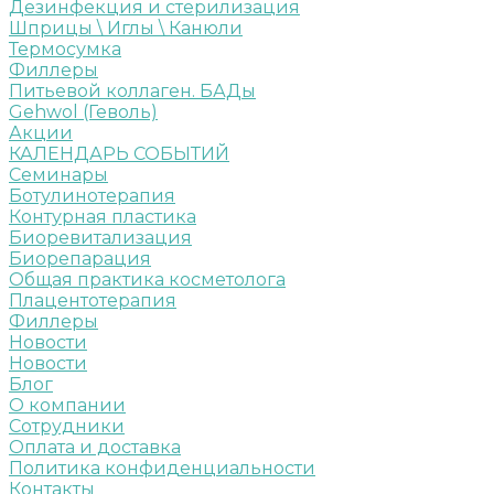
Дезинфекция и стерилизация
Шприцы \ Иглы \ Канюли
Термосумка
Филлеры
Питьевой коллаген. БАДы
Gehwol (Геволь)
Акции
КАЛЕНДАРЬ СОБЫТИЙ
Семинары
Ботулинотерапия
Контурная пластика
Биоревитализация
Биорепарация
Общая практика косметолога
Плацентотерапия
Филлеры
Новости
Новости
Блог
О компании
Сотрудники
Оплата и доставка
Политика конфиденциальности
Контакты