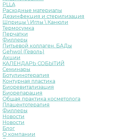
PLLA
Расходные материалы
Дезинфекция и стерилизация
Шприцы \ Иглы \ Канюли
Термосумка
Перчатки
Филлеры
Питьевой коллаген. БАДы
Gehwol (Геволь)
Акции
КАЛЕНДАРЬ СОБЫТИЙ
Семинары
Ботулинотерапия
Контурная пластика
Биоревитализация
Биорепарация
Общая практика косметолога
Плацентотерапия
Филлеры
Новости
Новости
Блог
О компании