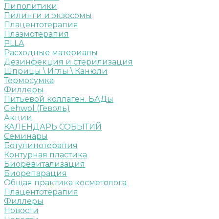
Липолитики
Пилинги и экзосомы
Плацентотерапия
Плазмотерапия
PLLA
Расходные материалы
Дезинфекция и стерилизация
Шприцы \ Иглы \ Канюли
Термосумка
Филлеры
Питьевой коллаген. БАДы
Gehwol (Геволь)
Акции
КАЛЕНДАРЬ СОБЫТИЙ
Семинары
Ботулинотерапия
Контурная пластика
Биоревитализация
Биорепарация
Общая практика косметолога
Плацентотерапия
Филлеры
Новости