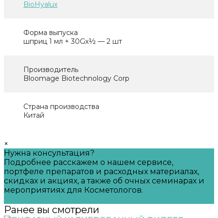
BioHyalux
Форма выпуска
шприц 1 мл + 30Gх½ — 2 шт
Производитель
Bloomage Biotechnology Corp
Страна производства
Китай
×
Нужна консультация?
Подробнее расскажем о нашем сервисе,
портфеле препаратов и расходных материалах,
скидках и акциях, а также об очных семинарах и
мероприятиях для Косметологов.
Задать вопрос
Ранее вы смотрели